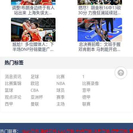
调整!布朗身边终于有人
燃尽！胡金秋16中13砍
站出来 上海失误太多
30分 力挽狂澜延续冠军
+犯规困扰
悬念
尴尬！多位媒体人：下
总决赛前瞻：文班手握
半场DNP孙铭徽是广厦
邓肯剧本 马刺能开启新
最正确选择
时代吗？
热门标签
消息资讯
足球
比赛
1
比赛集锦
欧冠
NBA
比赛录像
篮球
CBA
球员
意甲
观点评论
亚洲杯
赛季
德甲
西甲
曼联
主场
联赛
热门联赛：
NBA直播
英超直播
CBA直播
中超直播
法甲直播
德甲直播
意