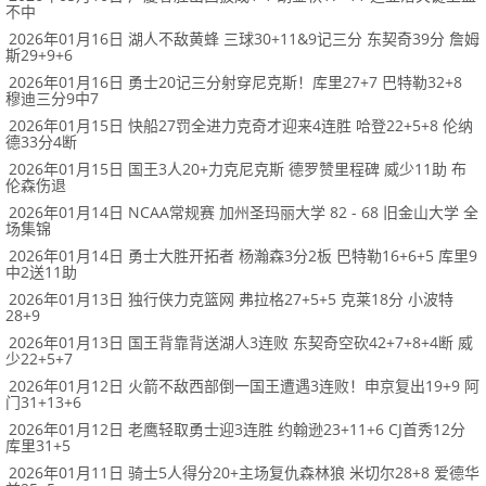
不中
2026年01月16日 湖人不敌黄蜂 三球30+11&9记三分 东契奇39分 詹姆
斯29+9+6
2026年01月16日 勇士20记三分射穿尼克斯！库里27+7 巴特勒32+8
穆迪三分9中7
2026年01月15日 快船27罚全进力克奇才迎来4连胜 哈登22+5+8 伦纳
德33分4断
2026年01月15日 国王3人20+力克尼克斯 德罗赞里程碑 威少11助 布
伦森伤退
2026年01月14日 NCAA常规赛 加州圣玛丽大学 82 - 68 旧金山大学 全
场集锦
2026年01月14日 勇士大胜开拓者 杨瀚森3分2板 巴特勒16+6+5 库里9
中2送11助
2026年01月13日 独行侠力克篮网 弗拉格27+5+5 克莱18分 小波特
28+9
2026年01月13日 国王背靠背送湖人3连败 东契奇空砍42+7+8+4断 威
少22+5+7
2026年01月12日 火箭不敌西部倒一国王遭遇3连败！申京复出19+9 阿
门31+13+6
2026年01月12日 老鹰轻取勇士迎3连胜 约翰逊23+11+6 CJ首秀12分
库里31+5
2026年01月11日 骑士5人得分20+主场复仇森林狼 米切尔28+8 爱德华