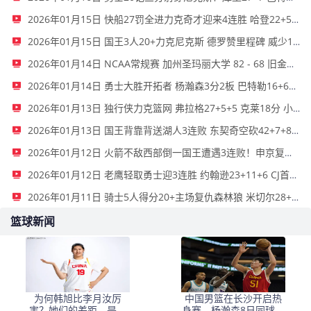
2026年01月15日 快船27罚全进力克奇才迎来4连胜 哈登22+5+8 伦纳德33分4断
2026年01月15日 国王3人20+力克尼克斯 德罗赞里程碑 威少11助 布伦森伤退
2026年01月14日 NCAA常规赛 加州圣玛丽大学 82 - 68 旧金山大学 全场集锦
2026年01月14日 勇士大胜开拓者 杨瀚森3分2板 巴特勒16+6+5 库里9中2送11助
2026年01月13日 独行侠力克篮网 弗拉格27+5+5 克莱18分 小波特28+9
2026年01月13日 国王背靠背送湖人3连败 东契奇空砍42+7+8+4断 威少22+5+7
2026年01月12日 火箭不敌西部倒一国王遭遇3连败！申京复出19+9 阿门31+13+6
2026年01月12日 老鹰轻取勇士迎3连胜 约翰逊23+11+6 CJ首秀12分 库里31+5
2026年01月11日 骑士5人得分20+主场复仇森林狼 米切尔28+8 爱德华兹25+5
篮球新闻
为何韩旭比李月汝厉
中国男篮在长沙开启热
害？她们的差距，是张
身赛，杨瀚森8日同球队