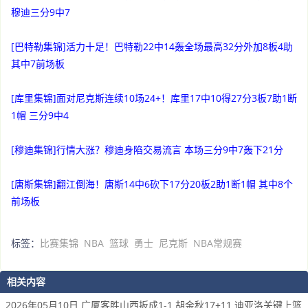
穆迪三分9中7
[巴特勒集锦]活力十足！巴特勒22中14轰全场最高32分外加8板4助
其中7前场板
[库里集锦]面对尼克斯连续10场24+！库里17中10得27分3板7助1断
1帽 三分9中4
[穆迪集锦]行情大涨？穆迪身陷交易流言 本场三分9中7轰下21分
[唐斯集锦]翻江倒海！唐斯14中6砍下17分20板2助1断1帽 其中8个
前场板
标签：
比赛集锦
NBA
篮球
勇士
尼克斯
NBA常规赛
相关内容
2026年05月10日 广厦客胜山西扳成1-1 胡金秋17+11 迪亚洛关键上篮