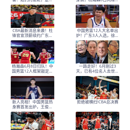
子宇选秀顺位暴跌的原
会合
因
CBA最新消息来袭！杜
中国男篮12人大名单出
锋官宣顶薪续约广东男
炉！广东3人入选，徐昕
篮，杨鸣婉拒执教北控
国家队首秀，胡明轩轮
休
杨瀚森6月8日归队！中
一路走好！6月刚过3
国男篮12人框架敲定，
天，已有4位名人去世，
锋线王牌竟是他？
姚明等人发文悼念
新人亮相！中国男篮热
拒绝被横扫!CBA总决赛
身赛首发出炉，王俊杰
领衔+徐昕坐镇禁区