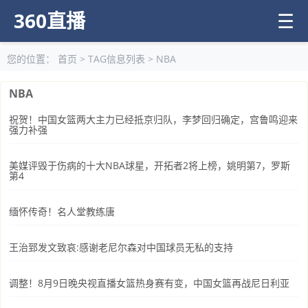
360直播
☰
您的位置：
首页
> TAG信息列表 > NBA
NBA
祝贺！中国女篮两大主力已经抵京归队，李梦回归确定，宫鲁鸣迎来
强力补强
美媒评毁于伤病的十大NBA球星，开拓者2将上榜，姚明第7，罗斯
第4
缅怀传奇！名人堂教练唐
王治郅发文致哀:感谢老尼尔森对中国球员无私的支持
调整！8月9日晚央视直播女篮热身赛有变，中国女篮再战尼日利亚