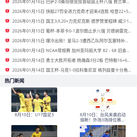
2026年01月16日 巴萨2-0桑坦德竞技晋级国王杯八强 费兰单刀球破门亚马尔建功
2026年01月15日 快船27罚全进力克奇才迎来4连胜 哈登22+5+8 伦纳德33分4断
2026年01月15日 国王3人20+力克尼克斯 德罗赞里程碑 威少11助 布伦森伤退
2026年01月15日 葡杯-本菲卡0-1波尔图止步八强 贝德纳雷克制胜帕夫利季斯失良机
2026年01月15日 爆冷出局！皇马2-3遭西乙队阿尔瓦塞特补时绝杀 无缘国王杯8强
2026年01月14日 NCAA常规赛 加州圣玛丽大学 82 - 68 旧金山大学 全场集锦
2026年01月14日 勇士大胜开拓者 杨瀚森3分2板 巴特勒16+6+5 库里9中2送11助
2026年01月14日 国王杯-马竞1-0拉科鲁尼亚 格列兹曼十分角任意球破门+远射中横梁
热门新闻
8月10日：U17国足3
8月10日：台风来袭启动
熔断！外场3场排位赛取
消，U17国足决赛安排
待定