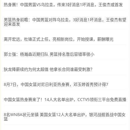
热身赛！中国男篮VS乌拉圭，传来3好消息1坏消息，王俊杰或首发
男篮热身前瞻：中国男篮对阵乌拉圭，3好消息1坏消息，王俊杰有望
迎来首发
离开宏远，杜锋正式上任，亮相新岗位，开始授课，薪酬曝光
郭士强：杨瀚森近期归队 男篮排名靠后容错率很小
狄龙降薪续约为何太超值 他拿长合同谁最受刺激？
8月7日，中国女篮对尼日利亚热身赛，邓玉婷首秀预计得7
中国女篮热身赛来了！14人大名单出炉，CCTV5领衔三平台免费直播
8名WNBA状元坐镇 美国女篮12人大名单出炉，银河战舰首战中国女
篮