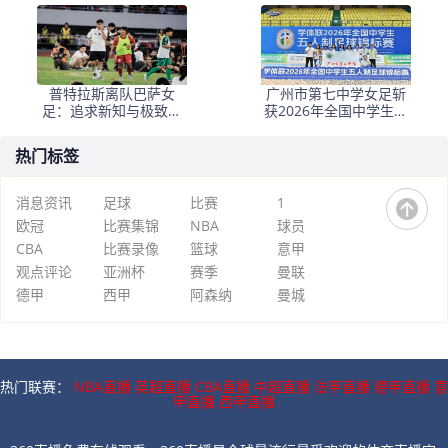
李国旭，杯赛冲亚冠更
球员遭弃用，这波操作
有希望
亏大了！
普特拉斯离队巴萨女
广州市第七中学女足斩
足：追求新知与极致的
获2026年全国中学生五
旅程开启
人制足球锦标赛冠军
热门标签
消息资讯
足球
比赛
1
欧冠
比赛集锦
NBA
球员
CBA
比赛录像
篮球
意甲
观点评论
亚洲杯
赛季
曼联
德甲
西甲
阿森纳
曼城
热门联赛：
NBA直播
英超直播
CBA直播
中超直播
法甲直播
德甲直播
意
甲直播
西甲直播