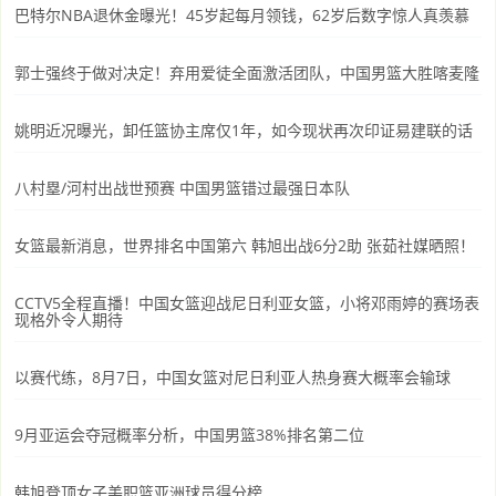
巴特尔NBA退休金曝光！45岁起每月领钱，62岁后数字惊人真羡慕
郭士强终于做对决定！弃用爱徒全面激活团队，中国男篮大胜喀麦隆
姚明近况曝光，卸任篮协主席仅1年，如今现状再次印证易建联的话
八村塁/河村出战世预赛 中国男篮错过最强日本队
女篮最新消息，世界排名中国第六 韩旭出战6分2助 张茹社媒晒照！
CCTV5全程直播！中国女篮迎战尼日利亚女篮，小将邓雨婷的赛场表
现格外令人期待
以赛代练，8月7日，中国女篮对尼日利亚人热身赛大概率会输球
9月亚运会夺冠概率分析，中国男篮38%排名第二位
韩旭登顶女子美职篮亚洲球员得分榜