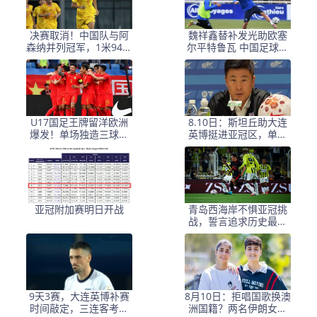
决赛取消！中国队与阿
魏祥鑫替补发光助欧塞
森纳并列冠军，1米94国
尔平特鲁瓦 中国足球前
足新锋霸荣获MVP
景看好
U17国足王牌留洋欧洲
8.10日：斯坦丘助大连
爆发！单场独造三球带
英博挺进亚冠区，单赛
队9比0大胜，值得期待
季关键传球数前三，山
东泰山中场现重大短
板？
亚冠附加赛明日开战
青岛西海岸不惧亚冠挑
战，誓言追求历史最佳
战绩
9天3赛，大连英博补赛
8月10日：拒唱国歌换澳
时间敲定，三连客考验
洲国籍？两名伊朗女足