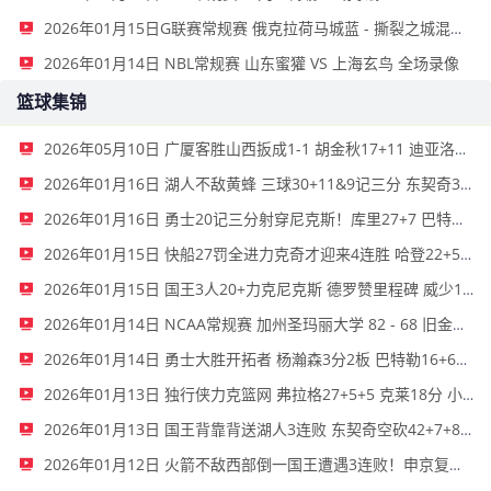
2026年01月15日G联赛常规赛 俄克拉荷马城蓝 - 撕裂之城混音 全场录像
2026年01月14日 NBL常规赛 山东蜜獾 VS 上海玄鸟 全场录像
篮球集锦
2026年05月10日 广厦客胜山西扳成1-1 胡金秋17+11 迪亚洛关键上篮不中
2026年01月16日 湖人不敌黄蜂 三球30+11&9记三分 东契奇39分 詹姆斯29+9+6
2026年01月16日 勇士20记三分射穿尼克斯！库里27+7 巴特勒32+8 穆迪三分9中7
2026年01月15日 快船27罚全进力克奇才迎来4连胜 哈登22+5+8 伦纳德33分4断
2026年01月15日 国王3人20+力克尼克斯 德罗赞里程碑 威少11助 布伦森伤退
2026年01月14日 NCAA常规赛 加州圣玛丽大学 82 - 68 旧金山大学 全场集锦
2026年01月14日 勇士大胜开拓者 杨瀚森3分2板 巴特勒16+6+5 库里9中2送11助
2026年01月13日 独行侠力克篮网 弗拉格27+5+5 克莱18分 小波特28+9
2026年01月13日 国王背靠背送湖人3连败 东契奇空砍42+7+8+4断 威少22+5+7
2026年01月12日 火箭不敌西部倒一国王遭遇3连败！申京复出19+9 阿门31+13+6