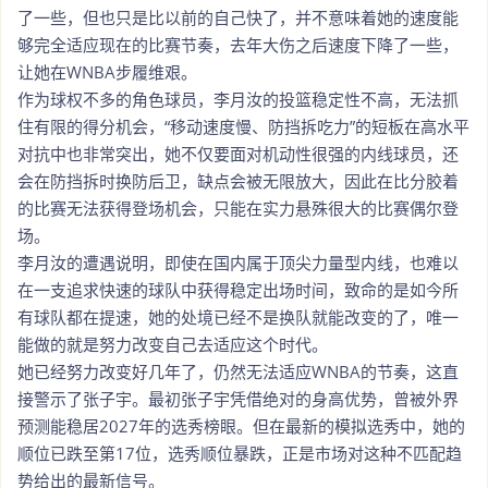
了一些，但也只是比以前的自己快了，并不意味着她的速度能
够完全适应现在的比赛节奏，去年大伤之后速度下降了一些，
让她在WNBA步履维艰。
作为球权不多的角色球员，李月汝的投篮稳定性不高，无法抓
住有限的得分机会，“移动速度慢、防挡拆吃力”的短板在高水平
对抗中也非常突出，她不仅要面对机动性很强的内线球员，还
会在防挡拆时换防后卫，缺点会被无限放大，因此在比分胶着
的比赛无法获得登场机会，只能在实力悬殊很大的比赛偶尔登
场。
李月汝的遭遇说明，即使在国内属于顶尖力量型内线，也难以
在一支追求快速的球队中获得稳定出场时间，致命的是如今所
有球队都在提速，她的处境已经不是换队就能改变的了，唯一
能做的就是努力改变自己去适应这个时代。
她已经努力改变好几年了，仍然无法适应WNBA的节奏，这直
接警示了张子宇。最初张子宇凭借绝对的身高优势，曾被外界
预测能稳居2027年的选秀榜眼。但在最新的模拟选秀中，她的
顺位已跌至第17位，选秀顺位暴跌，正是市场对这种不匹配趋
势给出的最新信号。