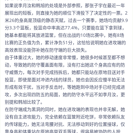
如果说李月汝和韩旭的处境是外部参照，那张子宇在最近一年
展现出的短板，则直接为她的顺位下滑投下了决定性的一票。2
米26的身高是顶级的静态天赋，过去一个赛季，她场均贡献9.9
分3.3个篮板，投篮命中率高达77.4%，只要能在篮下拿到球，
她基本都能将其放进篮筐，但在出战的10场比赛中，她有8场
比赛的正负值为负，累计净负51分，这恰恰说明她在进攻端的
高效表现没能弥补她在防守端的巨大损失。
由于体重过大，她的移动速度非常慢，她很多时候甚至都不想
动，导致她的防守覆盖面有限，没有打出她这个身高应有的防
守威慑力，每次对手完成挡拆后，她都只能站在原地目送对手
投篮，即使是面对冲进内线的球员，她也会因反应慢半拍无法
形成有效干扰，当对手反击时，等她跑到中场对手已经完成进
攻，多次出现四防五的局面，她的防守水平远不如李月汝，更
别提和韩旭比较了。
在防守端成为黑洞的同时，她在进攻端的表现也并非无解，她
没有自主进攻能力，完全依赖在篮筐附近吃饼，非常依赖队友
的传球能力，她无法弯腰对抗、无法移动到好的位置接球，仅
靠身高和体重站在原地高举双手等球，很容易被协防的人抢