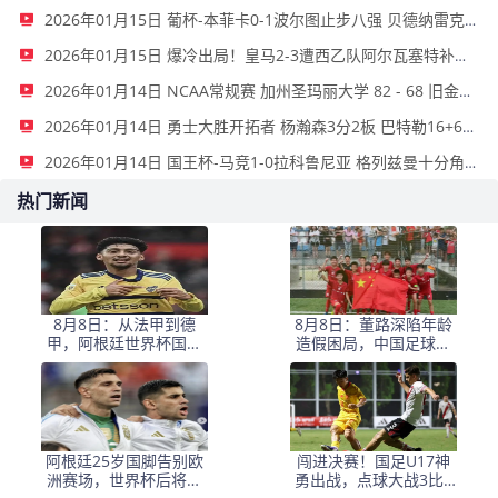
2026年01月15日 葡杯-本菲卡0-1波尔图止步八强 贝德纳雷克制胜帕夫利季斯失良机
2026年01月15日 爆冷出局！皇马2-3遭西乙队阿尔瓦塞特补时绝杀 无缘国王杯8强
2026年01月14日 NCAA常规赛 加州圣玛丽大学 82 - 68 旧金山大学 全场集锦
2026年01月14日 勇士大胜开拓者 杨瀚森3分2板 巴特勒16+6+5 库里9中2送11助
2026年01月14日 国王杯-马竞1-0拉科鲁尼亚 格列兹曼十分角任意球破门+远射中横梁
热门新闻
8月8日：从法甲到德
8月8日：董路深陷年龄
甲，阿根廷世界杯国脚
造假困局，中国足球小
梅迪纳2500万欧转会勒
将信任危机何解？
沃库森
阿根廷25岁国脚告别欧
闯进决赛！国足U17神
洲赛场，世界杯后将重
勇出战，点球大战3比1