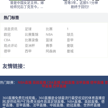
曾是中国女足主帅，嫁
苦等3年，这部9.1分神
给师兄后丁克至今，如
剧终于回归！
今丈夫是上海女足领队
热门标签
消息资讯
足球
比赛
1
欧冠
比赛集锦
NBA
球员
CBA
比赛录像
篮球
意甲
观点评论
亚洲杯
赛季
曼联
德甲
西甲
阿森纳
曼城
友情链接：
热门联赛：
NBA直播
英超直播
CBA直播
中超直播
法甲直播
德甲直播
意
甲直播
西甲直播
360直播免费在线观看，360直播是全球最流行最受欢迎的体育直播官
网,提供给用户们免费无插件高清足球直播、NBA直播、英超直播、德
甲直播、意甲直播、法甲直播、中超直播、欧冠直播、世界杯直播