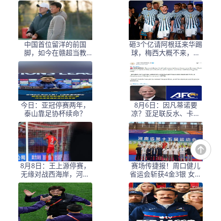
返阿超！
淘汰河床，豪取四战不
败！
中国首位留洋的前国
砸3个亿请阿根廷来华踢
脚，如今在赣超当教
球，梅西大概不来，却
练，1.9米儿子也选足球
要国足上去当陪练？
路
今日：亚冠停赛两年，
8月6日：因凡蒂诺要
泰山靠足协杯续命？
凉？亚足联反水、卡塔
尔挺他，世界杯权力游
戏比决赛点球还刺激！
8月8日：王上源停赛，
赛场传捷报！周口健儿
无缘对战西海岸，河南
省运会斩获4金3银 女足
中场失核，郑智率队剑
（甲组）创历史摘银
指亚冠！