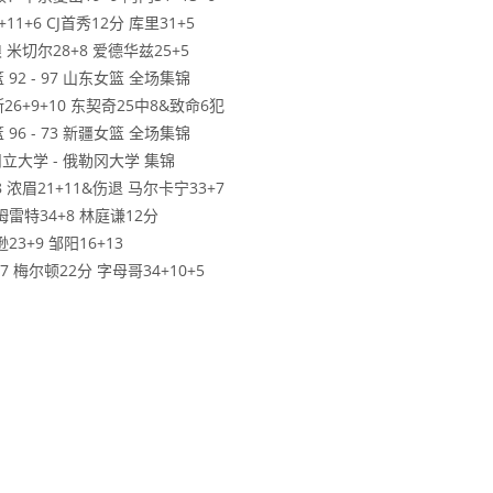
1+6 CJ首秀12分 库里31+5
 米切尔28+8 爱德华兹25+5
 92 - 97 山东女篮 全场集锦
26+9+10 东契奇25中8&致命6犯
 96 - 73 新疆女篮 全场集锦
州立大学 - 俄勒冈大学 集锦
 浓眉21+11&伤退 马尔卡宁33+7
姆雷特34+8 林庭谦12分
3+9 邹阳16+13
7 梅尔顿22分 字母哥34+10+5