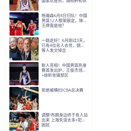
国家队首秀，胡明轩轮休
杨瀚森6月8日归队！中国
男篮12人框架敲定，锋线
王牌竟是他？
一路走好！6月刚过3天，
已有4位名人去世，姚明
等人发文悼念
新人亮相！中国男篮热身
赛首发出炉，王俊杰领衔
+徐昕坐镇禁区
拒绝被横扫!CBA总决赛
调整!布朗身边终于有人站
出来 上海失误太多+犯规
困扰