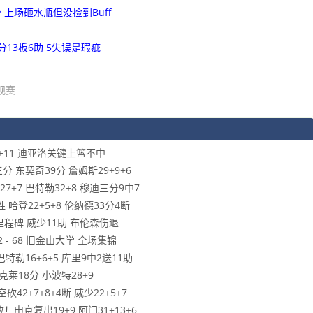
 上场砸水瓶但没捡到Buff
分13板6助 5失误是瑕疵
规赛
7+11 迪亚洛关键上篮不中
三分 东契奇39分 詹姆斯29+9+6
7+7 巴特勒32+8 穆迪三分9中7
 哈登22+5+8 伦纳德33分4断
赞里程碑 威少11助 布伦森伤退
2 - 68 旧金山大学 全场集锦
特勒16+6+5 库里9中2送11助
 克莱18分 小波特28+9
42+7+8+4断 威少22+5+7
申京复出19+9 阿门31+13+6