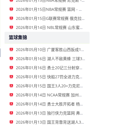
2026年01月15日NBA常规赛 尼克斯 - 国王 全场录像
2026年01月15日NBA常规赛 篮网 - 鹈鹕 全场录像
2026年01月15日G联赛常规赛 俄克拉荷马城蓝 - 撕裂之城混音 全场录像
2026年01月14日 NBL常规赛 山东蜜獾 VS 上海玄鸟 全场录像
篮球集锦
2026年05月10日 广厦客胜山西扳成1-1 胡金秋17+11 迪亚洛关键上篮不中
2026年01月16日 湖人不敌黄蜂 三球30+11&9记三分 东契奇39分 詹姆斯29+9+6
2026年01月16日 勇士20记三分射穿尼克斯！库里27+7 巴特勒32+8 穆迪三分9中7
2026年01月15日 快船27罚全进力克奇才迎来4连胜 哈登22+5+8 伦纳德33分4断
2026年01月15日 国王3人20+力克尼克斯 德罗赞里程碑 威少11助 布伦森伤退
2026年01月14日 NCAA常规赛 加州圣玛丽大学 82 - 68 旧金山大学 全场集锦
2026年01月14日 勇士大胜开拓者 杨瀚森3分2板 巴特勒16+6+5 库里9中2送11助
2026年01月13日 独行侠力克篮网 弗拉格27+5+5 克莱18分 小波特28+9
2026年01月13日 国王背靠背送湖人3连败 东契奇空砍42+7+8+4断 威少22+5+7