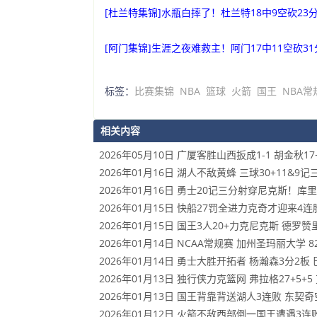
[杜兰特集锦]水瓶白摔了！杜兰特18中9空砍23分
[阿门集锦]生涯之夜难救主！阿门17中11空砍31
标签：
比赛集锦
NBA
篮球
火箭
国王
NBA常
相关内容
2026年05月10日 广厦客胜山西扳成1-1 胡金秋1
2026年01月16日 湖人不敌黄蜂 三球30+11&9记
2026年01月16日 勇士20记三分射穿尼克斯！库里2
2026年01月15日 快船27罚全进力克奇才迎来4连胜
2026年01月15日 国王3人20+力克尼克斯 德罗
2026年01月14日 NCAA常规赛 加州圣玛丽大学 8
2026年01月14日 勇士大胜开拓者 杨瀚森3分2板 巴
2026年01月13日 独行侠力克篮网 弗拉格27+5+5
2026年01月13日 国王背靠背送湖人3连败 东契奇空砍
2026年01月12日 火箭不敌西部倒一国王遭遇3连败！