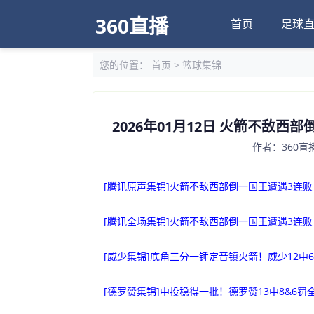
360直播
首页
足球
您的位置：
首页
>
篮球集锦
2026年01月12日 火箭不敌西部
作者：360直播
[腾讯原声集锦]火箭不敌西部倒一国王遭遇3连败！申
[腾讯全场集锦]火箭不敌西部倒一国王遭遇3连败！申
[威少集锦]底角三分一锤定音镇火箭！威少12中6砍
[德罗赞集锦]中投稳得一批！德罗赞13中8&6罚