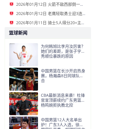
2026年01月12日 火箭不敌西部倒一国王遭遇3连败！申京复出19+9 阿门31+13+6
2026年01月12日 老鹰轻取勇士迎3连胜 约翰逊23+11+6 CJ首秀12分 库里31+5
2026年01月11日 骑士5人得分20+主场复仇森林狼 米切尔28+8 爱德华兹25+5
篮球新闻
为何韩旭比李月汝厉害？
她们的差距，是张子宇选
秀顺位暴跌的原因
中国男篮在长沙开启热身
赛，杨瀚森8日同球队会
合
CBA最新消息来袭！杜锋
官宣顶薪续约广东男篮，
杨鸣婉拒执教北控
中国男篮12人大名单出
炉！广东3人入选，徐昕