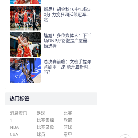
燃尽！胡金秋16中13砍3
0分 力挽狂澜延续冠军悬
念
尴尬！多位媒体人：下半
场DNP孙铭徽是广厦最正
确选择
总决赛前瞻：文班手握邓
肯剧本 马刺能开启新时代
吗？
热门标签
消息资讯
足球
比赛
1
比赛集锦
欧冠
NBA
比赛录像
篮球
CBA
球员
意甲