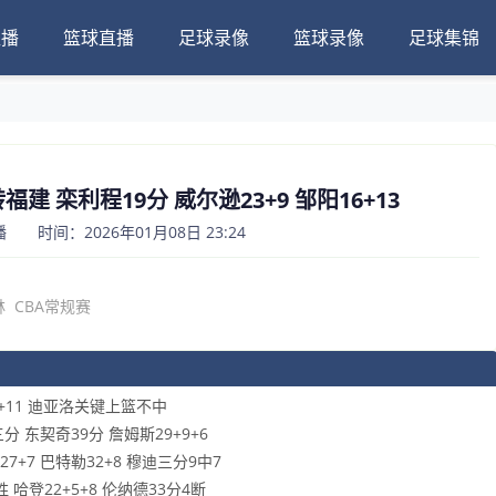
直播
篮球直播
足球录像
篮球录像
足球集锦
转福建 栾利程19分 威尔逊23+9 邹阳16+13
 时间：2026年01月08日 23:24
林
CBA常规赛
7+11 迪亚洛关键上篮不中
三分 东契奇39分 詹姆斯29+9+6
7+7 巴特勒32+8 穆迪三分9中7
 哈登22+5+8 伦纳德33分4断