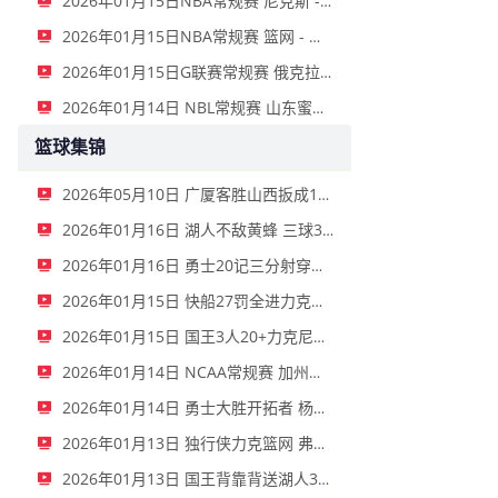
2026年01月15日NBA常规赛 尼克斯 - 国王 全场录像
2026年01月15日NBA常规赛 篮网 - 鹈鹕 全场录像
2026年01月15日G联赛常规赛 俄克拉荷马城蓝 - 撕裂之城混音 全场录像
2026年01月14日 NBL常规赛 山东蜜獾 VS 上海玄鸟 全场录像
篮球集锦
2026年05月10日 广厦客胜山西扳成1-1 胡金秋17+11 迪亚洛关键上篮不中
2026年01月16日 湖人不敌黄蜂 三球30+11&9记三分 东契奇39分 詹姆斯29+9+6
2026年01月16日 勇士20记三分射穿尼克斯！库里27+7 巴特勒32+8 穆迪三分9中7
2026年01月15日 快船27罚全进力克奇才迎来4连胜 哈登22+5+8 伦纳德33分4断
2026年01月15日 国王3人20+力克尼克斯 德罗赞里程碑 威少11助 布伦森伤退
2026年01月14日 NCAA常规赛 加州圣玛丽大学 82 - 68 旧金山大学 全场集锦
2026年01月14日 勇士大胜开拓者 杨瀚森3分2板 巴特勒16+6+5 库里9中2送11助
2026年01月13日 独行侠力克篮网 弗拉格27+5+5 克莱18分 小波特28+9
2026年01月13日 国王背靠背送湖人3连败 东契奇空砍42+7+8+4断 威少22+5+7