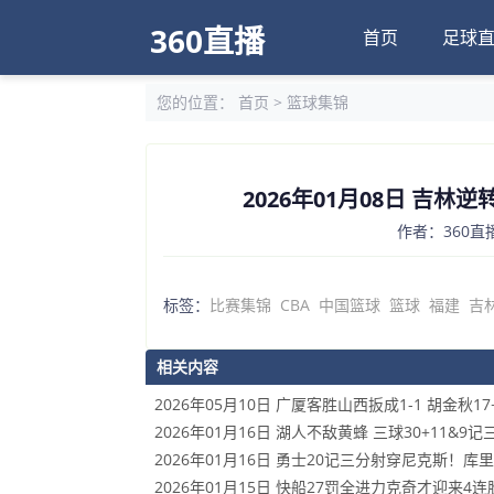
360直播
首页
足球
您的位置：
首页
>
篮球集锦
2026年01月08日 吉林逆
作者：360直播
标签：
比赛集锦
CBA
中国篮球
篮球
福建
吉
相关内容
2026年05月10日 广厦客胜山西扳成1-1 胡金秋1
2026年01月16日 湖人不敌黄蜂 三球30+11&9记
2026年01月16日 勇士20记三分射穿尼克斯！库里2
2026年01月15日 快船27罚全进力克奇才迎来4连胜