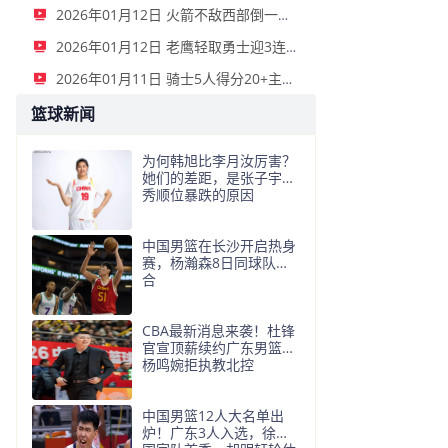
2026年01月12日 火箭不敌西部倒一国王遭遇3连败！申京复出19+9 阿门31+13+6
2026年01月12日 老鹰轻取勇士迎3连胜 约翰逊23+11+6 CJ首秀12分 库里31+5
2026年01月11日 骑士5人得分20+主场复仇森林狼 米切尔28+8 爱德华兹25+5
篮球新闻
为何韩旭比李月汝厉害？
她们的差距，是张子宇选
秀顺位暴跌的原因
中国男篮在长沙开启热身
赛，杨瀚森8日同球队会
合
CBA最新消息来袭！杜锋
官宣顶薪续约广东男篮，
杨鸣婉拒执教北控
中国男篮12人大名单出
炉！广东3人入选，徐昕