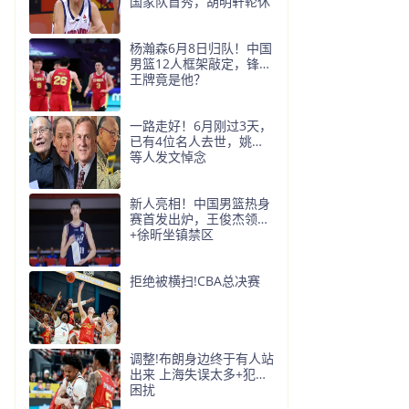
国家队首秀，胡明轩轮休
杨瀚森6月8日归队！中国
男篮12人框架敲定，锋线
王牌竟是他？
一路走好！6月刚过3天，
已有4位名人去世，姚明
等人发文悼念
新人亮相！中国男篮热身
赛首发出炉，王俊杰领衔
+徐昕坐镇禁区
拒绝被横扫!CBA总决赛
调整!布朗身边终于有人站
出来 上海失误太多+犯规
困扰