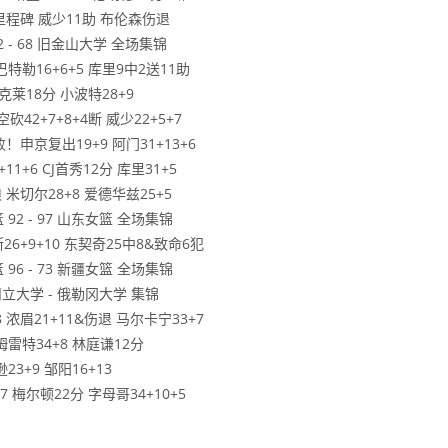
赞里程碑 威少11助 布伦森伤退
2 - 68 旧金山大学 全场集锦
特勒16+6+5 库里9中2送11助
 克莱18分 小波特28+9
42+7+8+4断 威少22+5+7
申京复出19+9 阿门31+13+6
1+6 CJ首秀12分 库里31+5
 米切尔28+8 爱德华兹25+5
 92 - 97 山东女篮 全场集锦
26+9+10 东契奇25中8&致命6犯
 96 - 73 新疆女篮 全场集锦
州立大学 - 俄勒冈大学 集锦
 浓眉21+11&伤退 马尔卡宁33+7
姆雷特34+8 林庭谦12分
3+9 邹阳16+13
7 梅尔顿22分 字母哥34+10+5