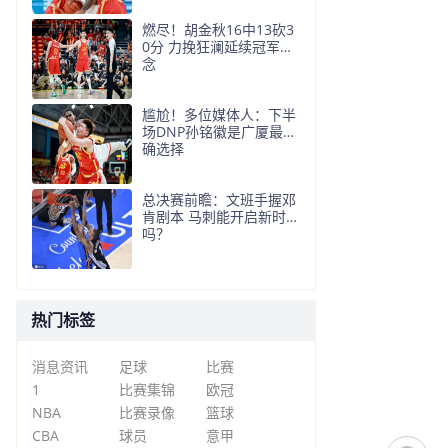
燃尽！胡金秋16中13砍3
0分 力挽狂澜延续冠军悬
念
尴尬！多位媒体人：下半
场DNP孙铭徽是广厦最正
确选择
总决赛前瞻：文班手握邓
肯剧本 马刺能开启新时代
吗？
热门标签
消息资讯
足球
比赛
1
比赛集锦
欧冠
NBA
比赛录像
篮球
CBA
球员
意甲