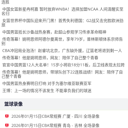
连胜
中国女篮新星冉柯嘉 暂时放弃WNBA！选择加盟NCAA 人间清醒实至
名归
女篮世界杯中国队迎来开门黑！首秀失利德国：G2战又击完胜欧洲劲
旅
中国男篮抵长沙备战热身赛，赴韶山参观学习传承革命精神
传奇落幕！姚明恩师阿德尔曼离世，享年79岁，普林斯顿体系宗师告
别
CBA冲冠局全泡汤！赵睿坑北京，广东缺外援，辽篮老将退到剩一人
传奇落幕！他是姚明恩师，网友：陪伴了自己整个青春
官宣中国男篮12人大名单！15岁小将砍18分11板，后卫线表现太拉跨
传奇落幕！他是姚明恩师，带球队创下22连胜战绩！网友：陪伴了自
己整个青春
中国男篮热身赛明日打响 对手为塞尔维亚联赛亚军
王博：上一场的情况不该发生 不能辜负我们的球迷
篮球录像
2026年01月15日CBA常规赛 广厦 - 四川 全场录像
2026年01月15日CBA常规赛 青岛 - 吉林 全场录像