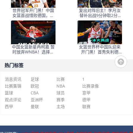
世界冠军开门黑！中国
复出对阵旧主！李月汝
女篮首战惜败德国，出
替补出战9分钟取2分2
线还得死磕拉脱维亚
板，飞翼大胜风暴斩获
三连胜
中国女篮新星冉柯嘉 暂
女篮世界杯中国队迎来
时放弃WNBA！选择加
开门黑！首秀失利德
盟NCAA 人间清醒实至
国：G2战又击完胜欧洲
名归
劲旅
热门标签
消息资讯
足球
比赛
1
比赛集锦
欧冠
NBA
比赛录像
篮球
CBA
球员
意甲
观点评论
亚洲杯
赛季
德甲
西甲
曼联
主场
联赛