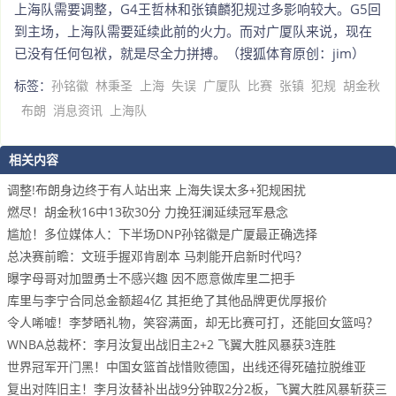
上海队需要调整，G4王哲林和张镇麟犯规过多影响较大。G5回
到主场，上海队需要延续此前的火力。而对广厦队来说，现在
已没有任何包袱，就是尽全力拼搏。（搜狐体育原创：jim）
标签：
孙铭徽
林秉圣
上海
失误
广厦队
比赛
张镇
犯规
胡金秋
布朗
消息资讯
上海队
相关内容
调整!布朗身边终于有人站出来 上海失误太多+犯规困扰
燃尽！胡金秋16中13砍30分 力挽狂澜延续冠军悬念
尴尬！多位媒体人：下半场DNP孙铭徽是广厦最正确选择
总决赛前瞻：文班手握邓肯剧本 马刺能开启新时代吗？
曝字母哥对加盟勇士不感兴趣 因不愿意做库里二把手
库里与李宁合同总金额超4亿 其拒绝了其他品牌更优厚报价
令人唏嘘！李梦晒礼物，笑容满面，却无比赛可打，还能回女篮吗？
WNBA总裁杯：李月汝复出战旧主2+2 飞翼大胜风暴获3连胜
世界冠军开门黑！中国女篮首战惜败德国，出线还得死磕拉脱维亚
复出对阵旧主！李月汝替补出战9分钟取2分2板，飞翼大胜风暴斩获三