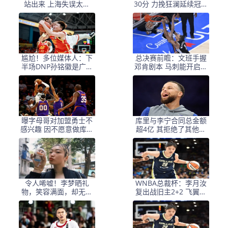
站出来 上海失误太多
30分 力挽狂澜延续冠军
+犯规困扰
悬念
尴尬！多位媒体人：下
总决赛前瞻：文班手握
半场DNP孙铭徽是广厦
邓肯剧本 马刺能开启新
最正确选择
时代吗？
曝字母哥对加盟勇士不
库里与李宁合同总金额
感兴趣 因不愿意做库里
超4亿 其拒绝了其他品
二把手
牌更优厚报价
令人唏嘘！李梦晒礼
WNBA总裁杯：李月汝
物，笑容满面，却无比
复出战旧主2+2 飞翼大
赛可打，还能回女篮
胜风暴获3连胜
吗？