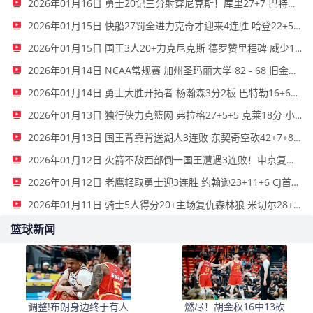
2026年01月16日 勇士20记三分射穿尼克斯！库里27+7 巴特勒32+8 穆迪三分9中7
2026年01月15日 快船27罚全进力克奇才迎来4连胜 哈登22+5+8 伦纳德33分4断
2026年01月15日 国王3人20+力克尼克斯 德罗赞里程碑 威少11助 布伦森伤退
2026年01月14日 NCAA常规赛 加州圣玛丽大学 82 - 68 旧金山大学 全场集锦
2026年01月14日 勇士大胜开拓者 杨瀚森3分2板 巴特勒16+6+5 库里9中2送11助
2026年01月13日 独行侠力克篮网 弗拉格27+5+5 克莱18分 小波特28+9
2026年01月13日 国王背靠背送湖人3连败 东契奇空砍42+7+8+4断 威少22+5+7
2026年01月12日 火箭不敌西部倒一国王遭遇3连败！申京复出19+9 阿门31+13+6
2026年01月12日 老鹰轻取勇士迎3连胜 约翰逊23+11+6 CJ首秀12分 库里31+5
2026年01月11日 骑士5人得分20+主场复仇森林狼 米切尔28+8 爱德华兹25+5
篮球新闻
调整!布朗身边终于有人
燃尽！胡金秋16中13砍