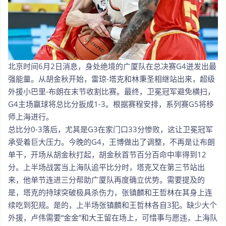
北京时间6月2日消息，身处绝境的广厦队在总决赛G4迸发出最
强能量。从胡金秋开始，雷琼-塔克和林秉圣相继站出来，超级
外援小巴里-布朗在末节收割比赛。最终，卫冕冠军避免横扫，
G4主场赢球将总比分扳成1-3。根据赛程安排，系列赛G5将移
师上海进行。
总比分0-3落后，尤其是G3在家门口33分惨败，这让卫冕冠军
承受着巨大压力。今晚的G4，王博做出了调整，不再是让布朗
单干，开场从胡金秋打起，胡金秋首节百分百命中率得到12
分。上半场战罢当上海队追平比分时，塔克又在第三节站出
来，他单节连进三分帮助广厦队再度确立优势。需要提及的
是，塔克的持球突破极具杀伤力，张镇麟和王哲林在其身上连
续吃到犯规。是的，上半场张镇麟和王哲林各自3犯。缺少大个
外援，卢伟需要“金金”和大王留在场上，可惜事与愿违，上海队