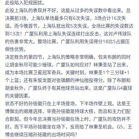
此役陷入犯规困扰。
此役上海队的表现并不好，这能从过多的失误数中看出来。总
决赛前3场，上海队单场最多只有6次失误，3场合计16次失
误。而今晚首节，上海队就出现5次失误，全场比赛的失误数达
到13次！广厦队利用上海队失误连续打出反击，这对卢伟球队
的伤害非常大。整场比赛，广厦队利用失误得分18比5占据压
倒性优势。
决定胜负的第四节，上海队的策略非常明确，包夹布朗的同时
让胡金秋尽可能少接球。广厦队如何应对？林秉圣站了出来，
成为本场比赛卫冕冠军奇兵。关键时刻，林秉圣1个三分球+1
个上篮；还有朱俊龙面对张镇麟的神仙抛投得分。除了布朗和
胡金秋外，广厦队终于有其他球员站出来，这是广厦队G4赢球
的关键因素。
状态不好的孙铭徽只在上半场登场，下半场作壁上观。这是王
博做出的艰难选择，毕竟孙铭徽是持球大核，而且和主力们配
合默契。但今年总决赛当孙铭徽在场上时，广厦队的攻防并不
好。而下半场孙铭徽坐在场下，反而给了林秉圣机会。G5，王
博会继续压缩孙铭徽的出场时间吗？