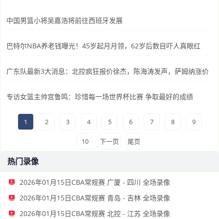
中国男篮小将吴嘉浩将前往西班牙发展
巴特尔NBA养老钱曝光！45岁起月月领，62岁后数目吓人真眼红
广东队最新3大消息：北控疯狂报价徐杰，陈海涛发声，萨姆纳涨价
专访女篮主帅宫鲁鸣：珍惜每一场世界杯比赛 争取最好的成绩
1
2
3
4
5
6
7
8
9
10
下一页
尾页
热门录像
2026年01月15日CBA常规赛 广厦 - 四川 全场录像
2026年01月15日CBA常规赛 青岛 - 吉林 全场录像
2026年01月15日CBA常规赛 北控 - 江苏 全场录像