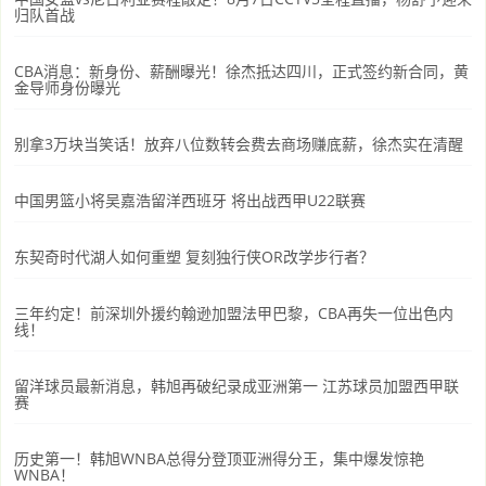
归队首战
CBA消息：新身份、薪酬曝光！徐杰抵达四川，正式签约新合同，黄
金导师身份曝光
别拿3万块当笑话！放弃八位数转会费去商场赚底薪，徐杰实在清醒
中国男篮小将吴嘉浩留洋西班牙 将出战西甲U22联赛
东契奇时代湖人如何重塑 复刻独行侠OR改学步行者？
三年约定！前深圳外援约翰逊加盟法甲巴黎，CBA再失一位出色内
线！
留洋球员最新消息，韩旭再破纪录成亚洲第一 江苏球员加盟西甲联
赛
历史第一！韩旭WNBA总得分登顶亚洲得分王，集中爆发惊艳
WNBA！