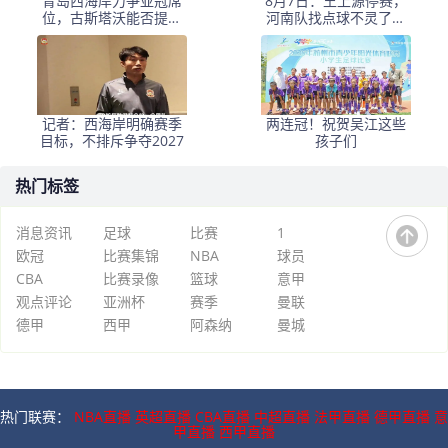
青岛西海岸力争亚冠席
8月7日：王上源停赛，
位，古斯塔沃能否提升
河南队找点球不灵了，
表现？
马拉尼昂不会射门，郑
智剑指亚冠名额
记者：西海岸明确赛季
两连冠！祝贺吴江这些
目标，不排斥争夺2027
孩子们
热门标签
消息资讯
足球
比赛
1
欧冠
比赛集锦
NBA
球员
CBA
比赛录像
篮球
意甲
观点评论
亚洲杯
赛季
曼联
德甲
西甲
阿森纳
曼城
热门联赛：
NBA直播
英超直播
CBA直播
中超直播
法甲直播
德甲直播
意
甲直播
西甲直播