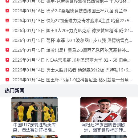
2026年01月16日 德甲-克劳德世界波柳比西奇绝平 十人柏林联合1-1奥格斯堡
2026年01月16日 巴萨2-0桑坦德竞技晋级国王杯八强 费兰单刀球破门亚马尔建功
2026年01月15日 快船27罚全进力克奇才迎来4连胜 哈登22+5+8 伦纳德33分4断
2026年01月15日 国王3人20+力克尼克斯 德罗赞里程碑 威少11助 布伦森伤退
2026年01月15日 葡杯-本菲卡0-1波尔图止步八强 贝德纳雷克制胜帕夫利季斯失良机
2026年01月15日 爆冷出局！皇马2-3遭西乙队阿尔瓦塞特补时绝杀 无缘国王杯8强
2026年01月14日 NCAA常规赛 加州圣玛丽大学 82 - 68 旧金山大学 全场集锦
2026年01月14日 勇士大胜开拓者 杨瀚森3分2板 巴特勒16+6+5 库里9中2送11助
2026年01月14日 国王杯-马竞1-0拉科鲁尼亚 格列兹曼十分角任意球破门+远射中横梁
热门新闻
中国U17逆转胜勒沃库
阿根廷25岁国脚告别欧
森，淘汰赛对阵揭晓：
洲，踢完世界杯即转
国足将战河床，上海迎
会！正值巅峰回归阿超