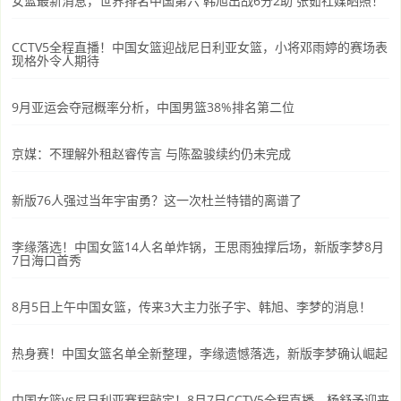
女篮最新消息，世界排名中国第六 韩旭出战6分2助 张茹社媒晒照！
CCTV5全程直播！中国女篮迎战尼日利亚女篮，小将邓雨婷的赛场表
现格外令人期待
9月亚运会夺冠概率分析，中国男篮38%排名第二位
京媒：不理解外租赵睿传言 与陈盈骏续约仍未完成
新版76人强过当年宇宙勇？这一次杜兰特错的离谱了
李缘落选！中国女篮14人名单炸锅，王思雨独撑后场，新版李梦8月
7日海口首秀
8月5日上午中国女篮，传来3大主力张子宇、韩旭、李梦的消息！
热身赛！中国女篮名单全新整理，李缘遗憾落选，新版李梦确认崛起
中国女篮vs尼日利亚赛程敲定！8月7日CCTV5全程直播，杨舒予迎来