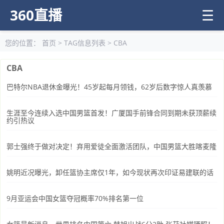
360直播
☰
您的位置：
首页
> TAG信息列表 > CBA
CBA
巴特尔NBA退休金曝光！45岁起每月领钱，62岁后数字惊人真羡慕
生涯至今连续入选中国男篮首发！广厦国手前锋合同到期未获顶薪续
约引热议
郭士强终于做对决定！弃用爱徒全面激活团队，中国男篮大胜喀麦隆
姚明近况曝光，卸任篮协主席仅1年，如今现状再次印证易建联的话
9月亚运会中国女篮夺冠概率70%排名第一位