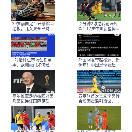
战阿森纳
39岁前国足：开茶馆当
2分钟2球逆转勒沃库
老板，儿女双全已财富
森！17岁中国新星惊艳
自由，妻子还是黄圣依
中国足球又让人看到了
朋友
希望
对话拜仁市场营销董
外国网友夸赵松源：新
事：欧洲豪门如何经营
伊布！中国足球要起飞
中国足球市场
了，8年内冲世界杯
塞尔维亚足协撤回对因
亚足联首次官宣李昊转
凡蒂诺连任国际足联主
会埃因霍温引热议，球
席的支持
迷称之为假消息