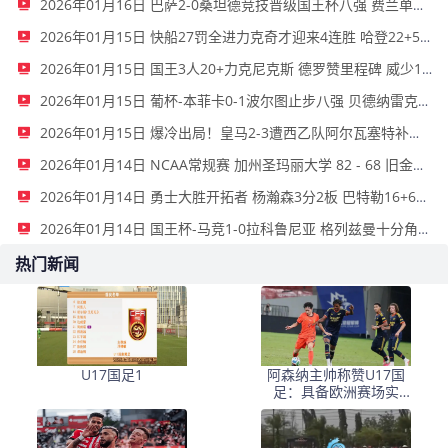
2026年01月16日 巴萨2-0桑坦德竞技晋级国王杯八强 费兰单刀球破门亚马尔建功
2026年01月15日 快船27罚全进力克奇才迎来4连胜 哈登22+5+8 伦纳德33分4断
2026年01月15日 国王3人20+力克尼克斯 德罗赞里程碑 威少11助 布伦森伤退
2026年01月15日 葡杯-本菲卡0-1波尔图止步八强 贝德纳雷克制胜帕夫利季斯失良机
2026年01月15日 爆冷出局！皇马2-3遭西乙队阿尔瓦塞特补时绝杀 无缘国王杯8强
2026年01月14日 NCAA常规赛 加州圣玛丽大学 82 - 68 旧金山大学 全场集锦
2026年01月14日 勇士大胜开拓者 杨瀚森3分2板 巴特勒16+6+5 库里9中2送11助
2026年01月14日 国王杯-马竞1-0拉科鲁尼亚 格列兹曼十分角任意球破门+远射中横梁
热门新闻
U17国足1
阿森纳主帅称赞U17国
足：具备欧洲赛场实
力，两位球员特别突出