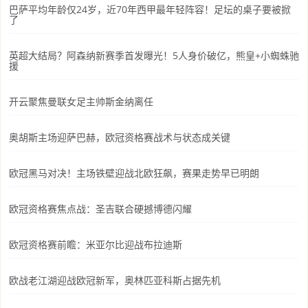
巴萨平均年龄仅24岁，近70年西甲最年轻阵容！足坛的桌子要被掀
了
英超大结局？阿森纳新赛季首发曝光！5人身价破亿，熊皇+小蜘蛛驰
援
开云聚焦曼联女足主帅斯金纳离任
奥胡斯主场迎萨巴赫，欧冠资格赛战术与状态成关键
欧冠黑马对决！主场铁壁迎战北欧狂飙，赛果走势早已明朗
欧冠资格赛焦点战：圣吉联合硬撼博德闪耀
欧冠资格赛前瞻：米亚尔比迎战布拉迪斯
欧战老江湖迎战欧冠新军，奥林匹亚科斯占据先机