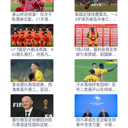
泰山终迎惊喜！仅次于
泰国足球场遭雷击，一2
陈蒲谢文能，21岁青妖
4岁球员被击中身亡，身
崛起，未来国足新锋
边多人倒地，至少9人受
线！
伤，警方介入调查
U17国足VS勒沃库森：4
7场24球，基利安真实年
42稳扎稳打，何思凡邝
龄引发质疑，前国脚毛
兆镭领衔，赵松源冲锋
剑卿称造假很正常
青岛德比再现经典，西
汗水落地终有回响！彭
海岸直升第二，亚冠梦
毕二老离开山东持续高
想近在咫尺
光，支持郑智以教练身
份征战亚冠
塞尔维亚足协撤回对因
因凡蒂诺在亚足联支持
凡蒂诺连任国际足联主
者中寻求力量：卡塔尔