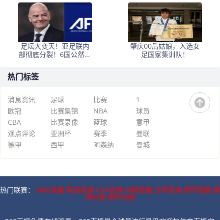
席的支持
与阿联酋的立场引发关
注
足坛大变天！亚足联内
肇庆00后姑娘，入选女
部彻底分裂！6国公然倒
足国家集训队！
戈，力挺因凡蒂诺连任
热门标签
消息资讯
足球
比赛
1
欧冠
比赛集锦
NBA
球员
CBA
比赛录像
篮球
意甲
观点评论
亚洲杯
赛季
曼联
德甲
西甲
阿森纳
曼城
热门联赛：
NBA直播
英超直播
CBA直播
中超直播
法甲直播
德甲直播
意
甲直播
西甲直播