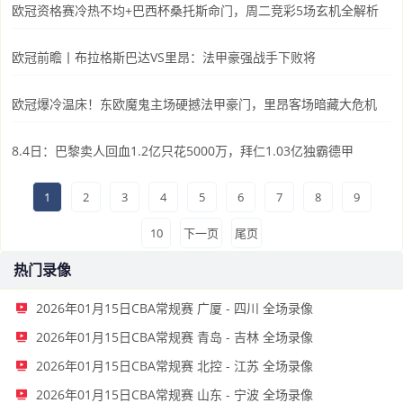
欧冠资格赛冷热不均+巴西杯桑托斯命门，周二竞彩5场玄机全解析
欧冠前瞻丨布拉格斯巴达VS里昂：法甲豪强战手下败将
欧冠爆冷温床！东欧魔鬼主场硬撼法甲豪门，里昂客场暗藏大危机
8.4日：巴黎卖人回血1.2亿只花5000万，拜仁1.03亿独霸德甲
1
2
3
4
5
6
7
8
9
10
下一页
尾页
热门录像
2026年01月15日CBA常规赛 广厦 - 四川 全场录像
2026年01月15日CBA常规赛 青岛 - 吉林 全场录像
2026年01月15日CBA常规赛 北控 - 江苏 全场录像
2026年01月15日CBA常规赛 山东 - 宁波 全场录像