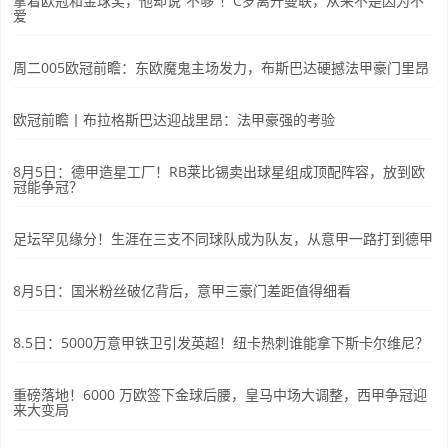
拿着欧冠和金球奖，他却说“不够”！C罗离开曼联，从来不是因为不
爱
周二005欧冠前瞻：东欧魔鬼主场发力，布斯巴达硬撼法甲豪门里昂
欧冠前瞻丨布拉格斯巴达迎战里昂：法甲豪强的考验
8月5日：德甲造星工厂！RB莱比锡卖出球星组成顶配阵容，放到欧
冠能争冠？
足坛罕见缘分！生涯在三支不同球队成为队友，从意甲一路打到德甲
8月5日：国米粉丝破亿背后，意甲三豪门差距值得细看
8.5日：5000万意甲铁卫引发英超！纽卡热刺谁能拿下斯卡尔维尼？
重磅落地！6000 万欧签下金球后腰，皇马中场大调整，西甲争冠迎
来大变局