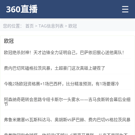
360直播
☰
您的位置：
首页
> TAG信息列表 > 欧冠
欧冠
欧冠绝杀封神！天才边锋全力证明自己，巴萨依旧狠心送他离队！
费内巴切死磕格拉茨风暴，土超豪门这次真碰上硬茬了
今晚2场欧冠资格赛+1场巴西杯，比分精准预测，有1场要爆冷
阿森纳奇葩转会思路令纽卡斯尔一头雾水——吉马良斯转会幕后全细
节
弗鲁米嫩塞vs瓦斯科达马、奥胡斯vs萨巴赫、费内巴切vs格拉茨风暴