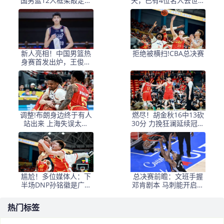
国男篮12人框架敲定，
天，已有4位名人去世，
锋线王牌竟是他？
姚明等人发文悼念
新人亮相！中国男篮热
拒绝被横扫!CBA总决赛
身赛首发出炉，王俊杰
领衔+徐昕坐镇禁区
调整!布朗身边终于有人
燃尽！胡金秋16中13砍
站出来 上海失误太多
30分 力挽狂澜延续冠军
+犯规困扰
悬念
尴尬！多位媒体人：下
总决赛前瞻：文班手握
半场DNP孙铭徽是广厦
邓肯剧本 马刺能开启新
最正确选择
时代吗？
热门标签