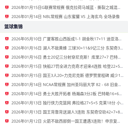
2026年01月15日G联赛常规赛 俄克拉荷马城蓝 - 撕裂之城混音 全场录像
2026年01月14日 NBL常规赛 山东蜜獾 VS 上海玄鸟 全场录像
篮球集锦
2026年05月10日 广厦客胜山西扳成1-1 胡金秋17+11 迪亚洛关键上篮不中
2026年01月16日 湖人不敌黄蜂 三球30+11&9记三分 东契奇39分 詹姆斯29+9+6
2026年01月16日 勇士20记三分射穿尼克斯！库里27+7 巴特勒32+8 穆迪三分9中7
2026年01月15日 快船27罚全进力克奇才迎来4连胜 哈登22+5+8 伦纳德33分4断
2026年01月15日 国王3人20+力克尼克斯 德罗赞里程碑 威少11助 布伦森伤退
2026年01月14日 NCAA常规赛 加州圣玛丽大学 82 - 68 旧金山大学 全场集锦
2026年01月14日 勇士大胜开拓者 杨瀚森3分2板 巴特勒16+6+5 库里9中2送11助
2026年01月13日 独行侠力克篮网 弗拉格27+5+5 克莱18分 小波特28+9
2026年01月13日 国王背靠背送湖人3连败 东契奇空砍42+7+8+4断 威少22+5+7
2026年01月12日 火箭不敌西部倒一国王遭遇3连败！申京复出19+9 阿门31+13+6