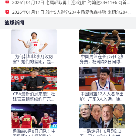
2026年01月12日 老鹰轻取勇士迎3连胜 约翰逊23+11+6 CJ首秀12分 库里31+5
2026年01月11日 骑士5人得分20+主场复仇森林狼 米切尔28+8 爱德华兹25+5
篮球新闻
为何韩旭比李月汝厉
中国男篮在长沙开启热
害？她们的差距，是张
身赛，杨瀚森8日同球队
子宇选秀顺位暴跌的原
会合
因
CBA最新消息来袭！杜
中国男篮12人大名单出
锋官宣顶薪续约广东男
炉！广东3人入选，徐昕
篮，杨鸣婉拒执教北控
国家队首秀，胡明轩轮
休
杨瀚森6月8日归队！中
一路走好！6月刚过3