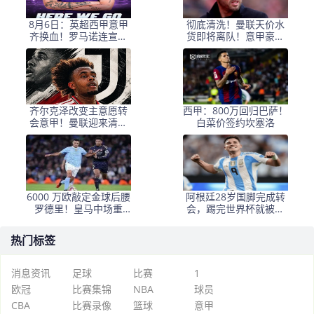
8月6日：英超西甲意甲
彻底清洗！曼联天价水
齐换血！罗马诺连宣三
货即将离队！意甲豪门
笔交易，吉马良斯领衔
火速接盘
夏窗夜
齐尔克泽改变主意愿转
西甲：800万回归巴萨！
会意甲！曼联迎来清洗
白菜价签约坎塞洛
良机，或因拉什福德回
归
6000 万欧敲定金球后腰
阿根廷28岁国脚完成转
罗德里！皇马中场重
会，踢完世界杯就被卖
构，西甲争冠格局彻底
了！离开西甲加盟意甲
改写
热门标签
消息资讯
足球
比赛
1
欧冠
比赛集锦
NBA
球员
CBA
比赛录像
篮球
意甲