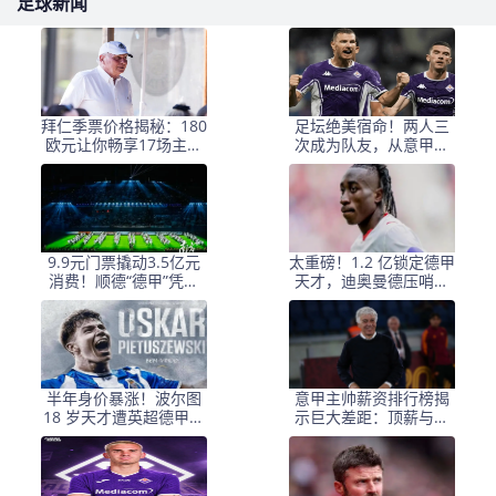
足球新闻
拜仁季票价格揭秘：180
足坛绝美宿命！两人三
欧元让你畅享17场主场
次成为队友，从意甲豪
激情，德甲第二低的秘
门一路踢到德甲！
密何在？
9.9元门票撬动3.5亿元
太重磅！1.2 亿锁定德甲
消费！顺德“德甲”凭什
天才，迪奥曼德压哨加
么？
盟皇马能否坐稳主力
半年身价暴涨！波尔图
意甲主帅薪资排行榜揭
18 岁天才遭英超德甲围
示巨大差距：顶薪与底
猎，为啥他大概率选择
薪相差15倍
留队？