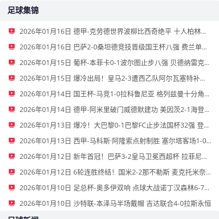
足球集锦
2026年01月16日 德甲-克劳德世界波柳比西奇绝平 十人柏林联合1-1奥格斯堡
2026年01月16日 巴萨2-0桑坦德竞技晋级国王杯八强 费兰单刀球破门亚马尔建功
2026年01月15日 葡杯-本菲卡0-1波尔图止步八强 贝德纳雷克制胜帕夫利季斯失良机
2026年01月15日 爆冷出局！皇马2-3遭西乙队阿尔瓦塞特补时绝杀 无缘国王杯8强
2026年01月14日 国王杯-马竞1-0拉科鲁尼亚 格列兹曼十分角任意球破门+远射中横梁
2026年01月14日 德甲-阿米里破门威德默建功 美因茨2-1海登海姆
2026年01月13日 爆冷！大巴黎0-1巴黎FC止步法国杯32强 登贝莱失单刀埃梅里中框
2026年01月13日 西甲-马科斯·阿隆索点射制胜 塞尔塔客场1-0塞维利亚
2026年01月12日 新年首冠！巴萨3-2皇马卫冕西超杯 拉菲尼亚双响维尼修斯一条龙
2026年01月12日 6轮连胜终结！国米2-2那不勒斯 麦克托米奈双响恰20点射孔蒂染红
2026年01月10日 足总杯-奥多伊双响 点球大战诺丁汉森林6-7雷克瑟姆
2026年01月10日 沙特联-本泽马半场戴帽 吉达联合4-0拉斯永恒