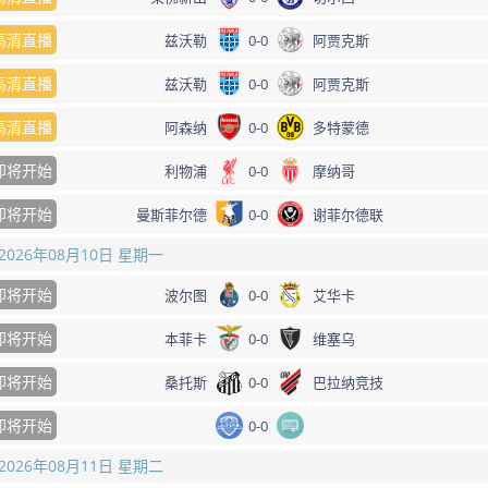
高清直播
兹沃勒
0
-
0
阿贾克斯
高清直播
兹沃勒
0
-
0
阿贾克斯
高清直播
阿森纳
0
-
0
多特蒙德
即将开始
利物浦
0
-
0
摩纳哥
即将开始
曼斯菲尔德
0
-
0
谢菲尔德联
2026年08月10日 星期一
即将开始
波尔图
0
-
0
艾华卡
即将开始
本菲卡
0
-
0
维塞乌
即将开始
桑托斯
0
-
0
巴拉纳竞技
即将开始
0
-
0
2026年08月11日 星期二