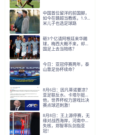
中国首位留洋的前国脚，
如今在赣超当教练，1.9
米儿子也选足球路
砸3个亿请阿根廷来华踢
球，梅西大概不来，却要
国足上去当陪练？
今日：亚冠停赛两年，泰
山靠足协杯续命？
8月6日：因凡蒂诺要凉？
亚足联反水、卡塔尔挺
他，世界杯权力游戏比决
赛点球还刺激！
8月8日：王上源停赛，无
缘对战西海岸，河南中场
失核，郑智率队剑指亚
冠！