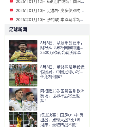
2026年01月12日 6轮连胜终结！国米2-2那不勒斯 麦克托米奈双响恰20点射孔蒂染红
2026年01月10日 足总杯-奥多伊双响 点球大战诺丁汉森林6-7雷克瑟姆
2026年01月10日 沙特联-本泽马半场戴帽 吉达联合4-0拉斯永恒
足球新闻
8月8日：从法甲到德甲，
阿根廷世界杯国脚梅迪纳
2500万欧转会勒沃库森
8月8日：董路深陷年龄造
假困局，中国足球小将信
任危机何解？
阿根廷25岁国脚告别欧洲
赛场，世界杯后将重返阿
超！
闯进决赛！国足U17神勇
出战，点球大战3比1淘汰
河床，豪取四战不败！