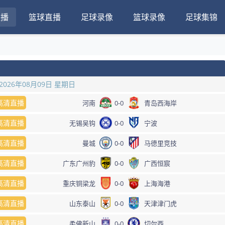
直播
篮球直播
足球录像
篮球录像
足球集锦
2026年08月09日 星期日
高清直播
河南
0
-
0
青岛西海岸
高清直播
无锡吴钩
0
-
0
宁波
高清直播
曼城
0
-
0
马德里竞技
高清直播
广东广州豹
0
-
0
广西恒宸
高清直播
重庆铜梁龙
0
-
0
上海海港
高清直播
山东泰山
0
-
0
天津津门虎
高清直播
柔佛新山
0
-
0
切尔西