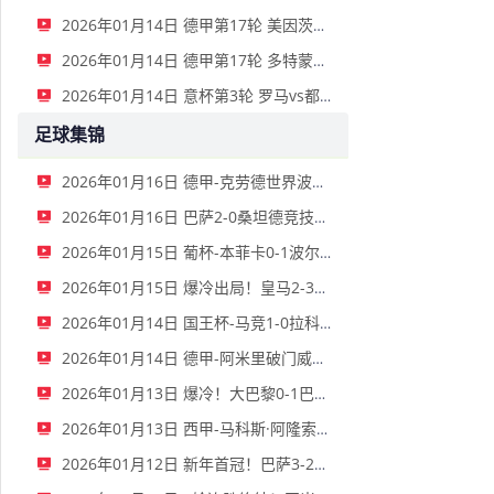
2026年01月14日 德甲第17轮 美因茨vs海登海姆 全场录像
2026年01月14日 德甲第17轮 多特蒙德vs不莱梅 全场录像
2026年01月14日 意杯第3轮 罗马vs都灵 全场录像
足球集锦
2026年01月16日 德甲-克劳德世界波柳比西奇绝平 十人柏林联合1-1奥格斯堡
2026年01月16日 巴萨2-0桑坦德竞技晋级国王杯八强 费兰单刀球破门亚马尔建功
2026年01月15日 葡杯-本菲卡0-1波尔图止步八强 贝德纳雷克制胜帕夫利季斯失良机
2026年01月15日 爆冷出局！皇马2-3遭西乙队阿尔瓦塞特补时绝杀 无缘国王杯8强
2026年01月14日 国王杯-马竞1-0拉科鲁尼亚 格列兹曼十分角任意球破门+远射中横梁
2026年01月14日 德甲-阿米里破门威德默建功 美因茨2-1海登海姆
2026年01月13日 爆冷！大巴黎0-1巴黎FC止步法国杯32强 登贝莱失单刀埃梅里中框
2026年01月13日 西甲-马科斯·阿隆索点射制胜 塞尔塔客场1-0塞维利亚
2026年01月12日 新年首冠！巴萨3-2皇马卫冕西超杯 拉菲尼亚双响维尼修斯一条龙