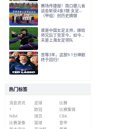
赛场传捷报！周口健儿省
运会斩获4金3银 女足
（甲组）创历史摘银
曾是中国女足主帅，嫁给
师兄后丁克至今，如今丈
夫是上海女足领队
苦等3年，这部9.1分神剧
终于回归！
热门标签
消息资讯
足球
比赛
1
欧冠
比赛集锦
NBA
球员
CBA
比赛录像
篮球
意甲