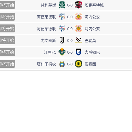
即将开始
普利茅斯
0
-
0
埃克塞特城
即将开始
阿德莱德联
0
-
0
河内公安
即将开始
阿德莱德联
0
-
0
河内公安
即将开始
尤文图斯
0
-
0
巴勒莫
即将开始
江原FC
0
-
0
大阪钢巴
即将开始
塔什干棉农
0
-
0
侯赛因