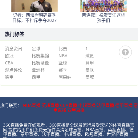
记者：西海岸明确赛季
两连冠！祝贺吴江这些
目标，不排斥争夺2027
孩子们
热门标签
消息资讯
足球
比赛
1
欧冠
比赛集锦
NBA
球员
CBA
比赛录像
篮球
意甲
观点评论
亚洲杯
赛季
曼联
德甲
西甲
阿森纳
曼城
热门联赛：
NBA直播
英超直播
CBA直播
中超直播
法甲直播
德甲直播
意
甲直播
西甲直播
360直播免费在线观看，360直播是全球最流行最受欢迎的体育直播官
网,提供给用户们免费无插件高清足球直播、NBA直播、英超直播、德
甲直播、意甲直播、法甲直播、中超直播、欧冠直播、世界杯直播