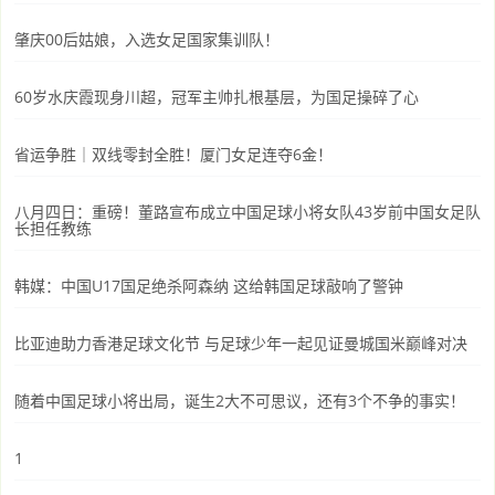
肇庆00后姑娘，入选女足国家集训队！
60岁水庆霞现身川超，冠军主帅扎根基层，为国足操碎了心
省运争胜｜双线零封全胜！厦门女足连夺6金！
八月四日：重磅！董路宣布成立中国足球小将女队43岁前中国女足队
长担任教练
韩媒：中国U17国足绝杀阿森纳 这给韩国足球敲响了警钟
比亚迪助力香港足球文化节 与足球少年一起见证曼城国米巅峰对决
随着中国足球小将出局，诞生2大不可思议，还有3个不争的事实！
1