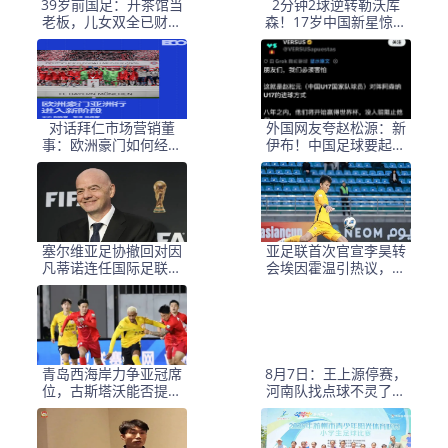
39岁前国足：开茶馆当
2分钟2球逆转勒沃库
老板，儿女双全已财富
森！17岁中国新星惊艳
自由，妻子还是黄圣依
中国足球又让人看到了
朋友
希望
对话拜仁市场营销董
外国网友夸赵松源：新
事：欧洲豪门如何经营
伊布！中国足球要起飞
中国足球市场
了，8年内冲世界杯
塞尔维亚足协撤回对因
亚足联首次官宣李昊转
凡蒂诺连任国际足联主
会埃因霍温引热议，球
席的支持
迷称之为假消息
青岛西海岸力争亚冠席
8月7日：王上源停赛，
位，古斯塔沃能否提升
河南队找点球不灵了，
表现？
马拉尼昂不会射门，郑
智剑指亚冠名额