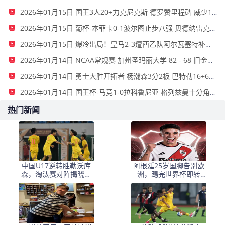
2026年01月15日 国王3人20+力克尼克斯 德罗赞里程碑 威少11助 布伦森伤退
2026年01月15日 葡杯-本菲卡0-1波尔图止步八强 贝德纳雷克制胜帕夫利季斯失良机
2026年01月15日 爆冷出局！皇马2-3遭西乙队阿尔瓦塞特补时绝杀 无缘国王杯8强
2026年01月14日 NCAA常规赛 加州圣玛丽大学 82 - 68 旧金山大学 全场集锦
2026年01月14日 勇士大胜开拓者 杨瀚森3分2板 巴特勒16+6+5 库里9中2送11助
2026年01月14日 国王杯-马竞1-0拉科鲁尼亚 格列兹曼十分角任意球破门+远射中横梁
热门新闻
中国U17逆转胜勒沃库
阿根廷25岁国脚告别欧
森，淘汰赛对阵揭晓：
洲，踢完世界杯即转
国足将战河床，上海迎
会！正值巅峰回归阿超
战阿森纳