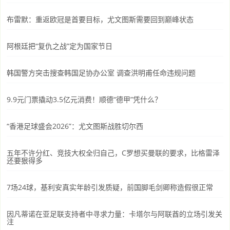
布雷默：重返欧冠是首要目标，尤文图斯需要回到巅峰状态
阿根廷把“复仇之战”定为国家节日
韩国警方突击搜查韩国足协办公室 调查洪明甫任命违规问题
9.9元门票撬动3.5亿元消费！顺德“德甲”凭什么？
“香港足球盛会2026”：尤文图斯战胜切尔西
五年不许分红、竞技大权全归自己，C罗想买曼联的要求，比格雷泽
还要狠得多
7场24球，基利安真实年龄引发质疑，前国脚毛剑卿称造假很正常
因凡蒂诺在亚足联支持者中寻求力量：卡塔尔与阿联酋的立场引发关
注