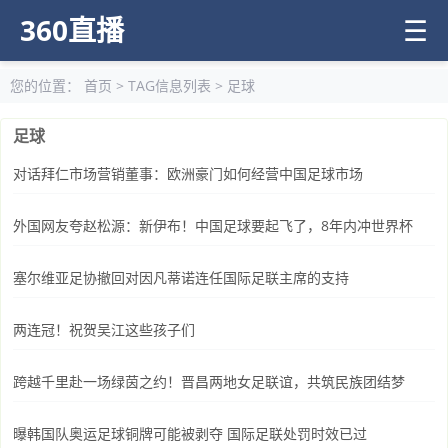
360直播
☰
您的位置：
首页
> TAG信息列表 > 足球
足球
对话拜仁市场营销董事：欧洲豪门如何经营中国足球市场
外国网友夸赵松源：新伊布！中国足球要起飞了，8年内冲世界杯
塞尔维亚足协撤回对因凡蒂诺连任国际足联主席的支持
两连冠！祝贺吴江这些孩子们
跨越千里赴一场绿茵之约！晋昌两地女足联谊，共筑民族团结梦
曝韩国队奥运足球铜牌可能被剥夺 国际足联处罚时效已过