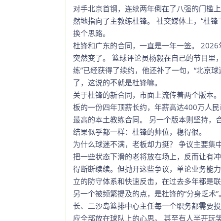
对手北京首钢，连续两年倒在了八强的门槛上
然地指向了主教练杜锋。 社交媒体上，“杜
换个思路。
杜锋和广东的合同，一直是一年一签。 202
突然变了。 篮球评论员杨毅在自己的节目里
练”已经获得了续约，他还补了一句，“北京球
了，这说的不就是杜锋嘛。
关于杜锋的新合同，市面上流传着两个版本。
板的一份四年顶薪长约，年薪高达400万人民
最高的本土教练合同。 另一个版本则坚持，
结果似乎都一样：杜锋的帅位，稳得很。
为什么球迷不满，老板却力挺？ 争议主要集中
把一些状态下滑的老将放在场上，反而让有冲
得断断续续。但抛开这些争议，单论业务能力
立的防守体系和快速反击，在过去多年都是联
另一个被频繁提及的点，是杜锋的“分身乏术
长、二沙岛篮排中心主任每一个职务都需要投
应全部放在球队上的心思。 甚至有人半开玩笑