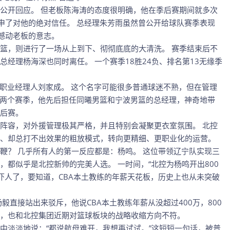
公开回应。 但老板陈海涛的态度很明确，他在季后赛期间就多次
重申了对他的绝对信任。 总经理朱芳雨虽然曾公开给球队赛季表现
法撼动老板的意志。
篮，则进行了一场从上到下、彻彻底底的大清洗。 赛季结束后不
经理杨海深也同时离任。 一个赛季18胜24负、排名第13无缘季
的职业经理人刘家成。 这个名字可能很多普通球迷不熟，但在管理
过去两个赛季，他先后担任同曦男篮和宁波男篮的总经理，神奇地带
后赛。
阵容，对外援管理极其严格，并且特别会凝聚更衣室氛围。 北控
、却总打不出效果的粗放模式，转向更精细、更职业化的运营。
鞭？ 几乎所有人的第一反应都是：杨鸣。 这位带领辽宁队实现三
都似乎是北控新帅的完美人选。 一时间，“北控为杨鸣开出800
吓人了，要知道，CBA本土教练的年薪天花板，历史上也从未突破
毅直接站出来驳斥，他说CBA本土教练年薪从没超过400万，800
，也和北控集团近期对篮球板块的战略收缩方向不符。
中淡淡地说：“都说航母难开，我想再试试。”这短短一句话，被普