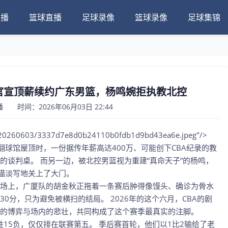
直播
篮球直播
足球录像
篮球录像
足球集锦
官宣顶薪续约广东男篮，杨鸣婉拒执教北控
 时间：2026年06月03日 22:44
03/20260603/3337d7e8d0b24110b0fdb1d9bd43ea6e.jpeg"/>
翻球馆屋顶时，一份据传年薪高达400万、可能创下CBA纪录的教
的谈判桌。 而另一边，被北控男篮视为重建“真命天子”的杨鸣，
轻描淡写地关上了大门。
场上，广厦队的胡金秋正拖着一条赛后肿得像馒头、确诊为骨水
0分，只为避免被横扫的结局。 2026年的这个六月，CBA的剧
的博弈与场内的悲壮，共同构成了这个赛季最真实的注脚。
胜15负，仅仅排在联赛第五。 季后赛首轮，他们以1比2输给了老