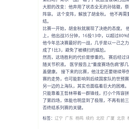
大胆的改变：他弃用了状态全无的孙铭徽，祭
阵容。 这个变阵，解放了胡金秋。 他不再
结。
比赛一开始，胡金秋就展现了决绝的态度。 他
上，他出战35分钟，16投13中，以超过80
他今年总决赛最好的一战，几乎是以一己之力，
成了1比3，避免了被横扫的尴尬。
然而，这场胜利的代价是惨重的。 赛后经过
随关节积液。 医学报告上“重度赛场伤病”那
盖健康。 接下来的比赛，他注定还要继续带
赛的走势，也可能影响到后续国家队的世预赛
另一边的上海队，其实也面临着巨大的困难。
只能靠着王哲林带着一群锋线，打小个阵容拼
了第四场，体能也明显到了极限，不再有前三
否终结系列赛的关键。
标签：
辽宁
广东
杨鸣
续约
北控
广厦
北京