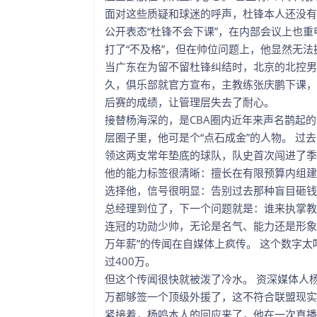
面对这些质疑和球迷的呼声，杜锋本人还没有
公开表态“杜锋不会下课”，在内部会议上也
打了“不及格”，但在帅位问题上，他显然无
当广东在为留不留杜锋纠结时，北京的北控男
久，俱乐部就官方宣布，主教练张庆鹏下课，总
后赛的成绩，让管理层失去了耐心。
接替杨海深的，是CBA圈内近年来声名鹊起
层圈子里，他可是个“点石成金”的人物。 
领这两支常年垫底的球队，队史首次闯进了季
他的能力标签很清晰：擅长在有限预算内组建
选择他，信号很明显：告别过去那种盲目砸钱
总经理到位了，下一个问题就是：谁来执掌教
连冠的功勋少帅，无论是名气、能力还是形象，
万年薪”的传闻在自媒体上疯传。 这个数字太
过400万。
但这个传闻很快就被泼了冷水。 资深媒体人杨
万都够签一个顶级外援了，这不符合联盟现实
紧接着，杨鸣本人的回应来了，他在一次直播