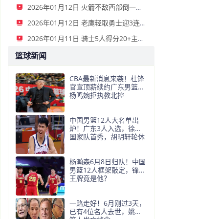
2026年01月12日 火箭不敌西部倒一国王遭遇3连败！申京复出19+9 阿门31+13+6
2026年01月12日 老鹰轻取勇士迎3连胜 约翰逊23+11+6 CJ首秀12分 库里31+5
2026年01月11日 骑士5人得分20+主场复仇森林狼 米切尔28+8 爱德华兹25+5
篮球新闻
CBA最新消息来袭！杜锋
官宣顶薪续约广东男篮，
杨鸣婉拒执教北控
中国男篮12人大名单出
炉！广东3人入选，徐昕
国家队首秀，胡明轩轮休
杨瀚森6月8日归队！中国
男篮12人框架敲定，锋线
王牌竟是他？
一路走好！6月刚过3天，
已有4位名人去世，姚明