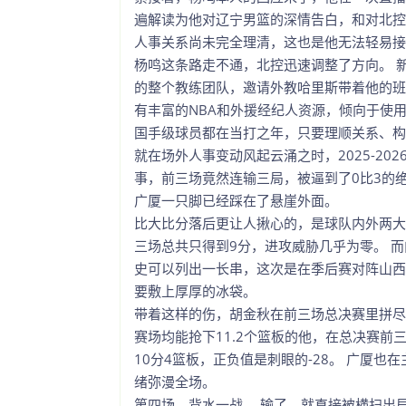
遍解读为他对辽宁男篮的深情告白，和对北控
人事关系尚未完全理清，这也是他无法轻易接
杨鸣这条路走不通，北控迅速调整了方向。 
的整个教练团队，邀请外教哈里斯带着他的班
有丰富的NBA和外援经纪人资源，倾向于使
国手级球员都在当打之年，只要理顺关系、构
就在场外人事变动风起云涌之时，2025-20
事，前三场竟然连输三局，被逼到了0比3的绝
广厦一只脚已经踩在了悬崖外面。
比大比分落后更让人揪心的，是球队内外两大
三场总共只得到9分，进攻威胁几乎为零。 
史可以列出一长串，这次是在季后赛对阵山西
要敷上厚厚的冰袋。
带着这样的伤，胡金秋在前三场总决赛里拼尽
赛场均能抢下11.2个篮板的他，在总决赛前三
10分4篮板，正负值是刺眼的-28。 广厦也
绪弥漫全场。
第四场，背水一战。 输了，就直接被横扫出