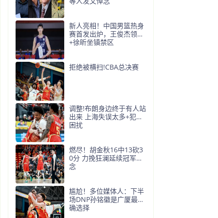
等人发文悼念
新人亮相！中国男篮热身
赛首发出炉，王俊杰领衔
+徐昕坐镇禁区
拒绝被横扫!CBA总决赛
调整!布朗身边终于有人站
出来 上海失误太多+犯规
困扰
燃尽！胡金秋16中13砍3
0分 力挽狂澜延续冠军悬
念
尴尬！多位媒体人：下半
场DNP孙铭徽是广厦最正
确选择