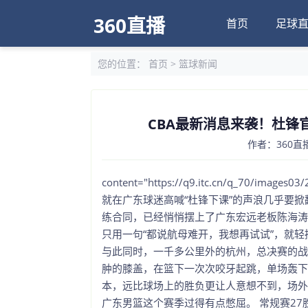
360直播
首页
足球
您的位置：
首页
>
篮球新闻
CBA最新消息来袭！杜锋
作者：360直播
content="https://q9.itc.cn/q_70/images
就在广东球迷高喊“杜锋下课”的声浪几乎要掀
练合同，已经悄悄摆上了广东宏远老板陈海涛
只用一句“都说航母难开，我想再试试”，就
与此同时，一千多公里外的杭州，总决赛的战
肿的膝盖，在篮下一次次咬牙起跳，单场轰下3
本，远比球场上的胜负更让人意想不到，场外
广东男篮这个赛季过得有点憋屈。 常规赛27