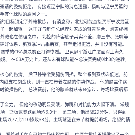
邀请的委婉拒绝。 有接近辽宁队的消息透露，杨鸣与辽宁男篮的
手其他球队的原因之一。
新的目标锁定了外籍教练。 有消息称，北控可能直接买断宁波男篮
子一起加盟。 这正好与新任总经理刘家成的背景契合，刘家成拥
用外教也在情理之中。 北控的阵容底子其实不差，廖三宁、张帆等
建好体系，新赛季冲击季后赛，甚至走得更远，并非没有可能。
26赛季的CBA总决赛正打得惨烈。 卫冕冠军浙江广厦面对上海久
境。 在CBA历史上，还从未有球队能在总决赛完成0比3的逆转。
核心的伤病。 后卫孙铭徽受腿伤困扰，整个系列赛状态低迷，前
而内线支柱胡金秋，则一直在带着左膝的伤势作战。 他的膝盖伤病
时被撞伤的。 总决赛前，他的膝盖就从未痊愈过，每场比赛后都
了全力。 但他的移动明显受限，弹跳和对抗能力大幅下滑。 常规
场，篮板数暴跌到场均6.3个。 第三场，他出战29分钟，只得到
在主场以77比110惨败33分，主场球迷在末节就提前退场，绝望的情
局，看着对手在自己的主场庆祝夺冠。 广厦主教练王博做出了一个