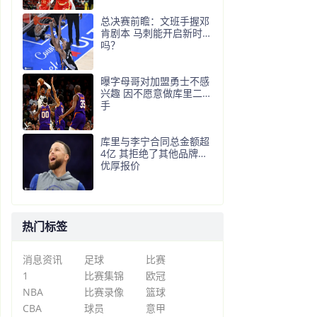
总决赛前瞻：文班手握邓
肯剧本 马刺能开启新时代
吗？
曝字母哥对加盟勇士不感
兴趣 因不愿意做库里二把
手
库里与李宁合同总金额超
4亿 其拒绝了其他品牌更
优厚报价
热门标签
消息资讯
足球
比赛
1
比赛集锦
欧冠
NBA
比赛录像
篮球
CBA
球员
意甲