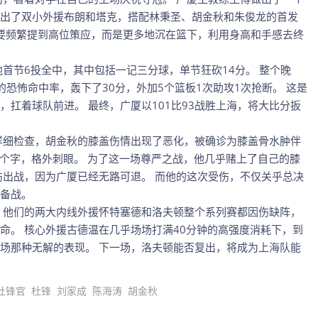
出了双小外援布朗和塔克，搭配林秉圣、胡金秋和朱俊龙的首发
需要频繁提到高位策应，而是更多地沉在篮下，利用身高和手感去终
首节6投全中，其中包括一记三分球，单节狂砍14分。 整个晚
%的恐怖命中率，轰下了30分，外加5个篮板1次助攻1次抢断。 这是
扛着球队前进。 最终，广厦以101比93战胜上海，将大比分扳
详细检查，胡金秋的膝盖伤情出现了恶化，被确诊为膝盖骨水肿伴
几个字，格外刺眼。 为了这一场尊严之战，他几乎赌上了自己的膝
伤出战，因为广厦已经无路可退。 而他的这次受伤，不仅关乎总决
备战。
 他们的两大内线外援怀特塞德和洛夫顿整个系列赛都因伤缺阵，
命。 核心外援古德温在几乎场场打满40分钟的高强度消耗下，到
场那种无解的表现。 下一场，洛夫顿能否复出，将成为上海队能
杜锋官
杜锋
刘家成
陈海涛
胡金秋