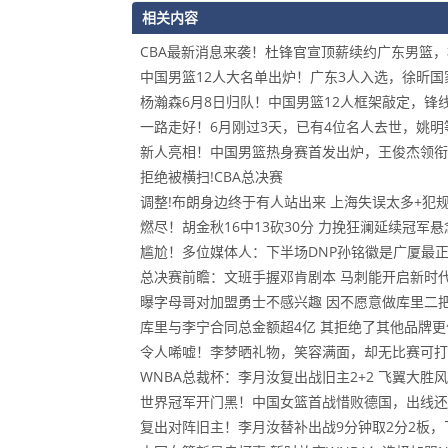
相关内容
CBA最新消息来袭！杜锋官宣顶薪续约广东男篮
中国男篮12人大名单出炉！广东3人入选，徐昕
杨瀚森6月8日归队！中国男篮12人框架敲定，锋
一路走好！6月刚过3天，已有4位名人去世，姚明
新人亮相！中国男篮热身赛首发出炉，王俊杰领衔
拒绝被横扫!CBA总决赛
调整!布朗身边终于有人站出来 上海失误太多+犯
燃尽！胡金秋16中13砍30分 力挽狂澜延续冠军悬
尴尬！多位媒体人：下半场DNP孙铭徽是广厦最
总决赛前瞻：文班手握邓肯剧本 马刺能开启新时
曝字母哥对加盟勇士不感兴趣 因不愿意做库里二
库里与李宁合同总金额超4亿 其拒绝了其他品牌
令人唏嘘！李梦晒礼物，笑容满面，却无比赛可打
WNBA总裁杯：李月汝复出战旧主2+2 飞翼大胜
世界冠军开门黑！中国女篮首战惜败德国，出线还
复出对阵旧主！李月汝替补出战9分钟取2分2板