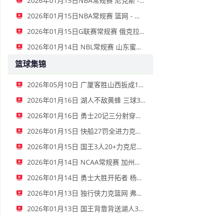
2026年01月15日NBA常规赛 尼克斯 - 国王 全场录像
2026年01月15日NBA常规赛 篮网 - 鹈鹕 全场录像
2026年01月15日G联赛常规赛 俄克拉荷马城蓝 - 撕裂之城混音 全场录像
2026年01月14日 NBL常规赛 山东蜜獾 VS 上海玄鸟 全场录像
篮球集锦
2026年05月10日 广厦客胜山西扳成1-1 胡金秋17+11 迪亚洛关键上篮不中
2026年01月16日 湖人不敌黄蜂 三球30+11&9记三分 东契奇39分 詹姆斯29+9+6
2026年01月16日 勇士20记三分射穿尼克斯！库里27+7 巴特勒32+8 穆迪三分9中7
2026年01月15日 快船27罚全进力克奇才迎来4连胜 哈登22+5+8 伦纳德33分4断
2026年01月15日 国王3人20+力克尼克斯 德罗赞里程碑 威少11助 布伦森伤退
2026年01月14日 NCAA常规赛 加州圣玛丽大学 82 - 68 旧金山大学 全场集锦
2026年01月14日 勇士大胜开拓者 杨瀚森3分2板 巴特勒16+6+5 库里9中2送11助
2026年01月13日 独行侠力克篮网 弗拉格27+5+5 克莱18分 小波特28+9
2026年01月13日 国王背靠背送湖人3连败 东契奇空砍42+7+8+4断 威少22+5+7