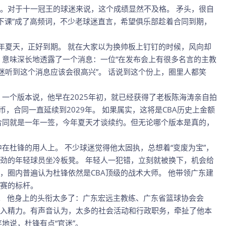
。对于十一冠王的球迷来说，这个成绩显然不及格。 矛头，很自
锋下课”成了高频词，不少老球迷直言，希望俱乐部趁着合同到期，
6年夏天，正好到期。 就在大家以为换帅板上钉钉的时候，风向却
，意味深长地透露了一个消息：一位“在发布会上有很多名言的主教
迷听到这个消息应该会很高兴”。 话说到这个份上，圈里人都笑
 一个版本说，他早在2025年初，就已经获得了老板陈海涛亲自拍
币，合同一直延续到2029年。 如果属实，这将是CBA历史上金额
合同就是一年一签，今年夏天才谈续约。但无论哪个版本是真的，
在杜锋的用人上。 不少球迷觉得他太固执，总想着“变废为宝”，
劲的年轻球员坐冷板凳。 年轻人一犯错，立刻就被换下，机会给
，圈内普遍认为杜锋依然是CBA顶级的战术大师。 他带领广东建
赛的标杆。
”。 他身上的头衔太多了：广东宏远主教练、广东省篮球协会会
入精力。有声音认为，太多的社会活动和行政职务，牵扯了他本
地说，杜锋有点“官迷”。