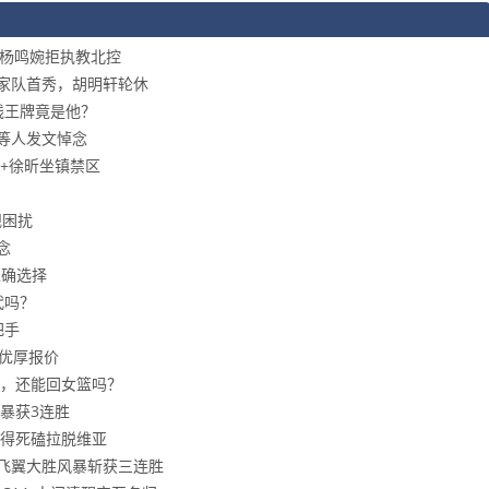
，杨鸣婉拒执教北控
国家队首秀，胡明轩轮休
线王牌竟是他？
等人发文悼念
+徐昕坐镇禁区
规困扰
念
正确选择
代吗？
把手
更优厚报价
，还能回女篮吗？
风暴获3连胜
得死磕拉脱维亚
，飞翼大胜风暴斩获三连胜