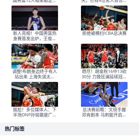
国男篮12人框架敲定，
天，已有4位名人去世，
锋线王牌竟是他？
姚明等人发文悼念
新人亮相！中国男篮热
拒绝被横扫!CBA总决赛
身赛首发出炉，王俊杰
领衔+徐昕坐镇禁区
调整!布朗身边终于有人
燃尽！胡金秋16中13砍
站出来 上海失误太多
30分 力挽狂澜延续冠军
+犯规困扰
悬念
尴尬！多位媒体人：下
总决赛前瞻：文班手握
半场DNP孙铭徽是广厦
邓肯剧本 马刺能开启新
最正确选择
时代吗？
热门标签