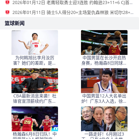
2026年01月12日 老鹰轻取勇士迎3连胜 约翰逊23+11+6 CJ首秀12分 库里31+5
2026年01月11日 骑士5人得分20+主场复仇森林狼 米切尔28+8 爱德华兹25+5
篮球新闻
为何韩旭比李月汝厉
中国男篮在长沙开启热
害？她们的差距，是张
身赛，杨瀚森8日同球队
子宇选秀顺位暴跌的原
会合
因
CBA最新消息来袭！杜
中国男篮12人大名单出
锋官宣顶薪续约广东男
炉！广东3人入选，徐昕
篮，杨鸣婉拒执教北控
国家队首秀，胡明轩轮
休
杨瀚森6月8日归队！中
一路走好！6月刚过3