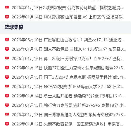
2026年01月15日G联赛常规赛 俄克拉荷马城蓝 - 撕裂之城混音 全场录像
2026年01月14日 NBL常规赛 山东蜜獾 VS 上海玄鸟 全场录像
篮球集锦
2026年05月10日 广厦客胜山西扳成1-1 胡金秋17+11 迪亚洛关键上篮不中
2026年01月16日 湖人不敌黄蜂 三球30+11&9记三分 东契奇39分 詹姆斯29+9+6
2026年01月16日 勇士20记三分射穿尼克斯！库里27+7 巴特勒32+8 穆迪三分9中7
2026年01月15日 快船27罚全进力克奇才迎来4连胜 哈登22+5+8 伦纳德33分4断
2026年01月15日 国王3人20+力克尼克斯 德罗赞里程碑 威少11助 布伦森伤退
2026年01月14日 NCAA常规赛 加州圣玛丽大学 82 - 68 旧金山大学 全场集锦
2026年01月14日 勇士大胜开拓者 杨瀚森3分2板 巴特勒16+6+5 库里9中2送11助
2026年01月13日 独行侠力克篮网 弗拉格27+5+5 克莱18分 小波特28+9
2026年01月13日 国王背靠背送湖人3连败 东契奇空砍42+7+8+4断 威少22+5+7
2026年01月12日 火箭不敌西部倒一国王遭遇3连败！申京复出19+9 阿门31+13+6