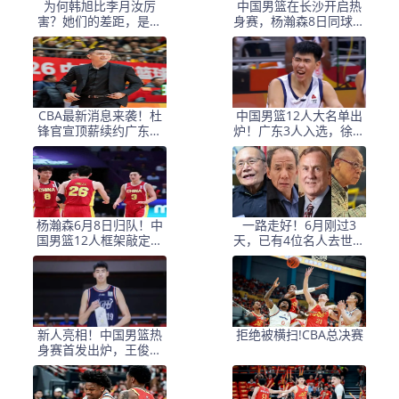
为何韩旭比李月汝厉
中国男篮在长沙开启热
害？她们的差距，是张
身赛，杨瀚森8日同球队
子宇选秀顺位暴跌的原
会合
因
CBA最新消息来袭！杜
中国男篮12人大名单出
锋官宣顶薪续约广东男
炉！广东3人入选，徐昕
篮，杨鸣婉拒执教北控
国家队首秀，胡明轩轮
休
杨瀚森6月8日归队！中
一路走好！6月刚过3
国男篮12人框架敲定，
天，已有4位名人去世，
锋线王牌竟是他？
姚明等人发文悼念
新人亮相！中国男篮热
拒绝被横扫!CBA总决赛
身赛首发出炉，王俊杰
领衔+徐昕坐镇禁区