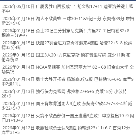
2026年05月10日 广厦客胜山西扳成1-1 胡金秋17+11 迪亚洛关键上篮
不中
2026年01月16日 湖人不敌黄蜂 三球30+11&9记三分 东契奇39分 詹姆
斯29+9+6
2026年01月16日 勇士20记三分射穿尼克斯！库里27+7 巴特勒32+8
穆迪三分9中7
2026年01月15日 快船27罚全进力克奇才迎来4连胜 哈登22+5+8 伦纳
德33分4断
2026年01月15日 国王3人20+力克尼克斯 德罗赞里程碑 威少11助 布
伦森伤退
2026年01月14日 NCAA常规赛 加州圣玛丽大学 82 - 68 旧金山大学 全
场集锦
2026年01月14日 勇士大胜开拓者 杨瀚森3分2板 巴特勒16+6+5 库里9
中2送11助
2026年01月13日 独行侠力克篮网 弗拉格27+5+5 克莱18分 小波特
28+9
2026年01月13日 国王背靠背送湖人3连败 东契奇空砍42+7+8+4断 威
少22+5+7
2026年01月12日 火箭不敌西部倒一国王遭遇3连败！申京复出19+9 阿
门31+13+6
2026年01月12日 老鹰轻取勇士迎3连胜 约翰逊23+11+6 CJ首秀12分
库里31+5