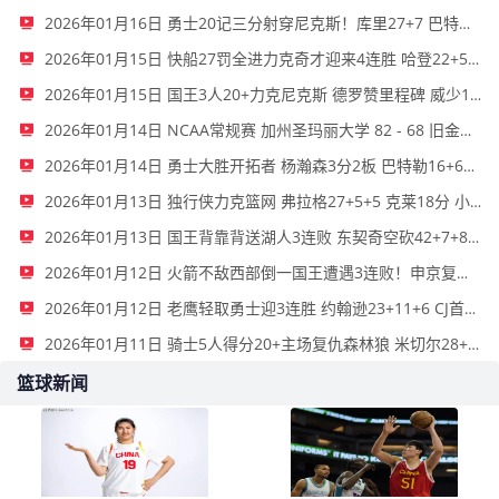
2026年01月16日 勇士20记三分射穿尼克斯！库里27+7 巴特勒32+8 穆迪三分9中7
2026年01月15日 快船27罚全进力克奇才迎来4连胜 哈登22+5+8 伦纳德33分4断
2026年01月15日 国王3人20+力克尼克斯 德罗赞里程碑 威少11助 布伦森伤退
2026年01月14日 NCAA常规赛 加州圣玛丽大学 82 - 68 旧金山大学 全场集锦
2026年01月14日 勇士大胜开拓者 杨瀚森3分2板 巴特勒16+6+5 库里9中2送11助
2026年01月13日 独行侠力克篮网 弗拉格27+5+5 克莱18分 小波特28+9
2026年01月13日 国王背靠背送湖人3连败 东契奇空砍42+7+8+4断 威少22+5+7
2026年01月12日 火箭不敌西部倒一国王遭遇3连败！申京复出19+9 阿门31+13+6
2026年01月12日 老鹰轻取勇士迎3连胜 约翰逊23+11+6 CJ首秀12分 库里31+5
2026年01月11日 骑士5人得分20+主场复仇森林狼 米切尔28+8 爱德华兹25+5
篮球新闻