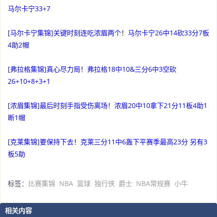
马尔卡宁33+7
[马尔卡宁集锦]关键时刻连吃浓眉两个！马尔卡宁26中14砍33分7板
4助2帽
[弗拉格集锦]真心尽力局！弗拉格18中10&三分6中3空砍
26+10+8+3+1
[浓眉集锦]最后时刻手指受伤离场！浓眉20中10拿下21分11板4助1
断1帽
[克莱集锦]要保持下去！克莱三分11中6轰下平赛季最高23分 另有3
板5助
标签：
比赛集锦
NBA
篮球
独行侠
爵士
NBA常规赛
小牛
相关内容