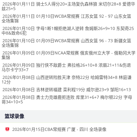
2026年01月11日 骑士5人得分20+主场复仇森林狼 米切尔28+8 爱德华
兹25+5
2026年01月11日 01月10日WCBA常规赛 江苏女篮 92 - 97 山东女篮
全场集锦
2026年01月10日 字母1断1帽拒绝湖人逆转 詹姆斯26+9+10 东契奇25
中8&致命6犯
2026年01月10日 01月09日WCBA常规赛 山西女篮 96 - 73 新疆女篮
全场集锦
2026年01月09日 01月09日NCAA常规赛 俄亥俄州立大学 - 俄勒冈大学
集锦
2026年01月09日 独行侠不敌爵士 弗拉格26+10+8 浓眉21+11&伤退
马尔卡宁33+7
2026年01月08日 山西逆转险胜天津 奈特22分 哈姆雷特34+8 林庭谦
12分
2026年01月08日 吉林逆转福建 栾利程19分 威尔逊23+9 邹阳16+13
2026年01月08日 勇士力克雄鹿拒连败 库里31+6+7 梅尔顿22分 字母
哥34+10+5
篮球录像
2026年01月15日CBA常规赛 广厦 - 四川 全场录像