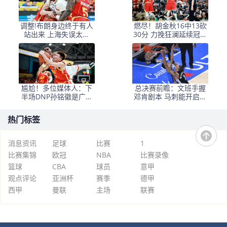
调整!布朗身边终于有人
燃尽！胡金秋16中13砍
站出来 上海失误太多
30分 力挽狂澜延续冠军
+犯规困扰
悬念
尴尬！多位媒体人：下
总决赛前瞻：文班手握
半场DNP孙铭徽是广厦
邓肯剧本 马刺能开启新
最正确选择
时代吗？
热门标签
消息资讯
足球
比赛
1
比赛集锦
欧冠
NBA
比赛录像
篮球
CBA
球员
意甲
观点评论
亚洲杯
赛季
德甲
西甲
曼联
主场
联赛