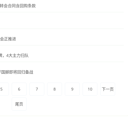
队，转会合同含回购条款
转会正推进
牌，4大主力归队
杯国脚即将回归备战
5
6
7
8
9
10
下一页
尾页