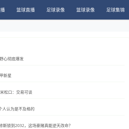
直播
篮球直播
足球录像
篮球录像
足球集锦
冠野心彻底爆发
西甲新星
国米松口：交易可谈
个人认为是不及格的
尼修斯锁到2032，这场豪赌真能逆天改命？