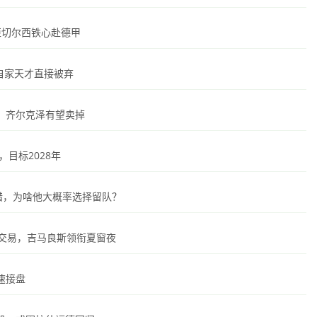
才拒切尔西铁心赴德甲
！自家天才直接被弃
！齐尔克泽有望卖掉
目标2028年
围猎，为啥他大概率选择留队？
笔交易，吉马良斯领衔夏窗夜
速接盘