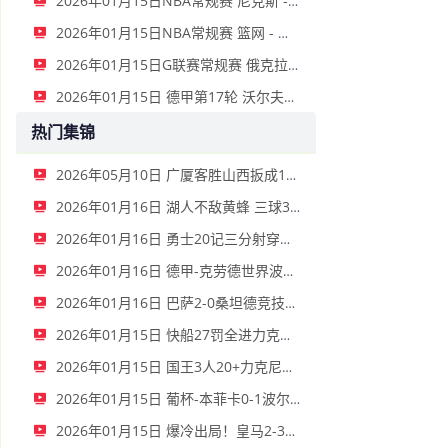
2026年01月15日NBA常规赛 尼克斯 - 国王 全场录像
2026年01月15日NBA常规赛 篮网 - 鹈鹕 全场录像
2026年01月15日G联赛常规赛 俄克拉荷马城蓝 - 撕裂之城混音 全场录像
2026年01月15日 德甲第17轮 沃尔夫斯堡vs圣保利 全场录像
热门集锦
2026年05月10日 广厦客胜山西扳成1-1 胡金秋17+11 迪亚洛关键上篮不中
2026年01月16日 湖人不敌黄蜂 三球30+11&9记三分 东契奇39分 詹姆斯29+9+6
2026年01月16日 勇士20记三分射穿尼克斯！库里27+7 巴特勒32+8 穆迪三分9中7
2026年01月16日 德甲-克劳德世界波柳比西奇绝平 十人柏林联合1-1奥格斯堡
2026年01月16日 巴萨2-0桑坦德竞技晋级国王杯八强 费兰单刀球破门亚马尔建功
2026年01月15日 快船27罚全进力克奇才迎来4连胜 哈登22+5+8 伦纳德33分4断
2026年01月15日 国王3人20+力克尼克斯 德罗赞里程碑 威少11助 布伦森伤退
2026年01月15日 葡杯-本菲卡0-1波尔图止步八强 贝德纳雷克制胜帕夫利季斯失良机
2026年01月15日 爆冷出局！皇马2-3遭西乙队阿尔瓦塞特补时绝杀 无缘国王杯8强