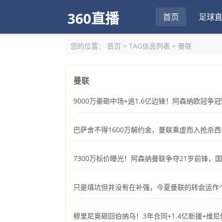
360直播
首页
足球
您的位置：
首页
> TAG信息列表 > 曼联
曼联
9000万豪砸中场+追1.6亿边锋！阿森纳欧冠争
巴萨舍不得1600万解约金，曼联乘虚而入抢杀
7300万标价曝光！阿森纳曼联争夺21岁前锋，
只是填坑但并没有在补强，今夏曼联的转会运作
穆里尼奥砸回伯纳乌！3年合同+1.4亿新援+维