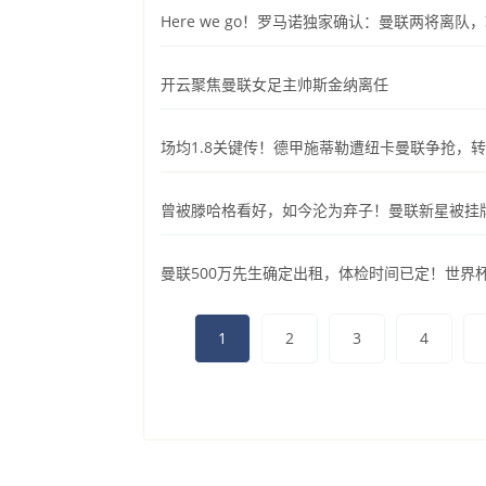
Here we go！罗马诺独家确认：曼联两将离
开云聚焦曼联女足主帅斯金纳离任
场均1.8关键传！德甲施蒂勒遭纽卡曼联争抢，
曾被滕哈格看好，如今沦为弃子！曼联新星被挂
曼联500万先生确定出租，体检时间已定！世界
1
2
3
4