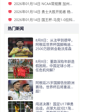
2026年01月14日 NCAA常规赛 加州圣玛丽大学 82 - 68 旧金山大学 全场集锦
2026年01月14日 勇士大胜开拓者 杨瀚森3分2板 巴特勒16+6+5 库里9中2送11助
2026年01月14日 国王杯-马竞1-0拉科鲁尼亚 格列兹曼十分角任意球破门+远射中横梁
热门新闻
8月8日：从法甲到德甲，
阿根廷世界杯国脚梅迪纳
2500万欧转会勒沃库森
8月8日：董路深陷年龄造
假困局，中国足球小将信
任危机何解？
阿根廷25岁国脚告别欧洲
赛场，世界杯后将重返阿
超！
闯进决赛！国足U17神勇
出战，点球大战3比1淘汰