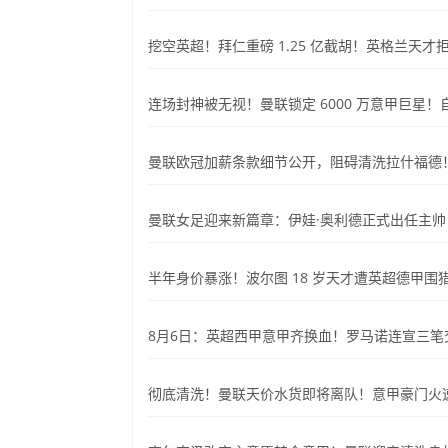
挖空英超！拜仁重磅 1.25 亿截胡！英格兰天
连场封神被无视！曼联锁定 6000 万意甲巨星
曼联欧冠加薪条款细节公开，阻碍清洗拉什福德
曼联女足迎来新篇章：伊娃·奥利德正式出任主帅，
半年身价暴涨！波尔图 18 岁天才遭英超德甲
8月6日：英超西甲意甲齐换血！罗马诺连宣三
彻底清洗！曼联天价水货即将离队！意甲豪门火