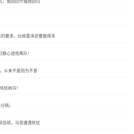
机，或因拉什福德回归
联的要求，比格雷泽还要狠得多
旧狠心送他离队！
联，从来不是因为不爱
登陆伯纳乌！
见分晓。
获佳绩，马竞遭遇败仗