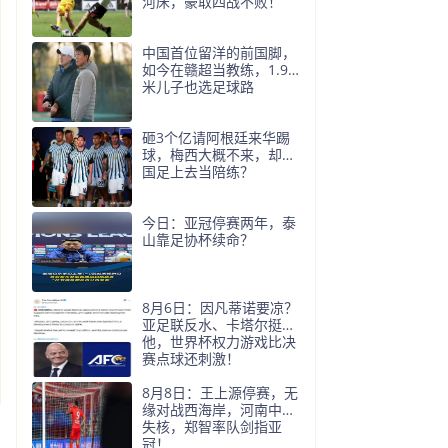
河床，豪取四战不败！
中国首位留洋的前国脚，
如今在赣超当教练，1.9
米儿子也选足球路
砸3个亿请阿根廷来华踢
球，梅西大概不来，却要
国足上去当陪练？
今日：亚冠停赛两年，泰
山靠足协杯续命？
8月6日：因凡蒂诺要凉？
亚足联反水、卡塔尔挺
他，世界杯权力游戏比决
赛点球还刺激！
8月8日：王上源停赛，无
缘对战西海岸，河南中场
失核，郑智率队剑指亚
冠！