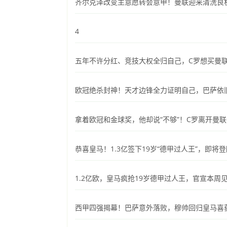
齐尔克泽改变主意愿转会意甲！曼联迎来清洗良
4
五年不许分红、竞技大权全归自己，C罗想买曼
欧冠绝杀封神！天才边锋全力证明自己，巴萨依
拿着欧冠和金球奖，他却说“不够”！C罗离开曼
恭喜皇马！1.3亿签下19岁“德甲过人王”，即将
1.2亿欧，皇马疯抢19岁德甲过人王，官宣本周
西甲四强揭幕！巴萨意外落败，穆帅回归皇马喜