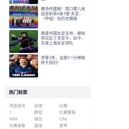
赛场传捷报！周口健儿省
运会斩获4金3银 女足
（甲组）创历史摘银
曾是中国女足主帅，嫁给
师兄后丁克至今，如今丈
夫是上海女足领队
苦等3年，这部9.1分神剧
终于回归！
热门标签
消息资讯
足球
比赛
1
欧冠
比赛集锦
NBA
球员
CBA
比赛录像
篮球
意甲