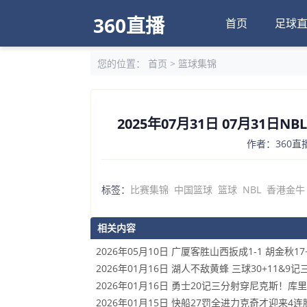
360直播
首页
足球
您的位置：
首页
>
篮球集锦
2025年07月31日 07月31日N
作者：360直播
标签：
比赛集锦
中国篮球
篮球
NBL
香港金牛
相关内容
2026年05月10日 广厦客胜山西扳成1-1 胡金秋1
2026年01月16日 湖人不敌黄蜂 三球30+11&9记
2026年01月16日 勇士20记三分射穿尼克斯！库里2
2026年01月15日 快船27罚全进力克奇才迎来4连胜