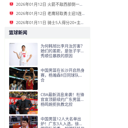
2026年01月12日 火箭不敌西部倒一国王遭遇3连败！申京复出19+9 阿门31+13+6
2026年01月12日 老鹰轻取勇士迎3连胜 约翰逊23+11+6 CJ首秀12分 库里31+5
2026年01月11日 骑士5人得分20+主场复仇森林狼 米切尔28+8 爱德华兹25+5
篮球新闻
为何韩旭比李月汝厉害？
她们的差距，是张子宇选
秀顺位暴跌的原因
中国男篮在长沙开启热身
赛，杨瀚森8日同球队会
合
CBA最新消息来袭！杜锋
官宣顶薪续约广东男篮，
杨鸣婉拒执教北控
中国男篮12人大名单出
炉！广东3人入选，徐昕