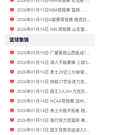
2026年01月15日NBA常规赛 尼克斯 - 国王 全场录像
2026年01月15日NBA常规赛 篮网 - 鹈鹕 全场录像
2026年01月15日G联赛常规赛 俄克拉荷马城蓝 - 撕裂之城混音 全场录像
2026年01月14日 NBL常规赛 山东蜜獾 VS 上海玄鸟 全场录像
篮球集锦
2026年05月10日 广厦客胜山西扳成1-1 胡金秋17+11 迪亚洛关键上篮不中
2026年01月16日 湖人不敌黄蜂 三球30+11&9记三分 东契奇39分 詹姆斯29+9+6
2026年01月16日 勇士20记三分射穿尼克斯！库里27+7 巴特勒32+8 穆迪三分9中7
2026年01月15日 快船27罚全进力克奇才迎来4连胜 哈登22+5+8 伦纳德33分4断
2026年01月15日 国王3人20+力克尼克斯 德罗赞里程碑 威少11助 布伦森伤退
2026年01月14日 NCAA常规赛 加州圣玛丽大学 82 - 68 旧金山大学 全场集锦
2026年01月14日 勇士大胜开拓者 杨瀚森3分2板 巴特勒16+6+5 库里9中2送11助
2026年01月13日 独行侠力克篮网 弗拉格27+5+5 克莱18分 小波特28+9
2026年01月13日 国王背靠背送湖人3连败 东契奇空砍42+7+8+4断 威少22+5+7