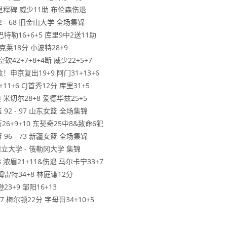
赞里程碑 威少11助 布伦森伤退
2 - 68 旧金山大学 全场集锦
特勒16+6+5 库里9中2送11助
 克莱18分 小波特28+9
42+7+8+4断 威少22+5+7
申京复出19+9 阿门31+13+6
1+6 CJ首秀12分 库里31+5
 米切尔28+8 爱德华兹25+5
 92 - 97 山东女篮 全场集锦
26+9+10 东契奇25中8&致命6犯
 96 - 73 新疆女篮 全场集锦
州立大学 - 俄勒冈大学 集锦
 浓眉21+11&伤退 马尔卡宁33+7
姆雷特34+8 林庭谦12分
3+9 邹阳16+13
7 梅尔顿22分 字母哥34+10+5