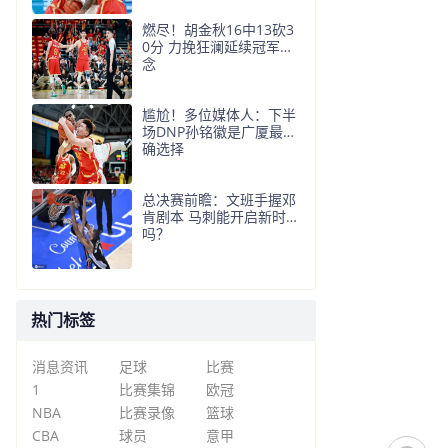
燃尽！胡金秋16中13砍3
0分 力挽狂澜延续冠军悬
念
尴尬！多位媒体人：下半
场DNP孙铭徽是广厦最正
确选择
总决赛前瞻：文班手握邓
肯剧本 马刺能开启新时代
吗？
热门标签
消息资讯
足球
比赛
1
比赛集锦
欧冠
NBA
比赛录像
篮球
CBA
球员
意甲