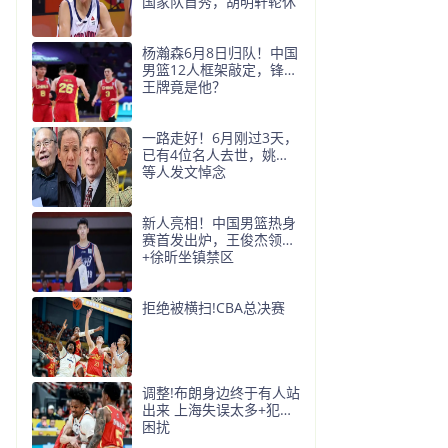
国家队首秀，胡明轩轮休
杨瀚森6月8日归队！中国
男篮12人框架敲定，锋线
王牌竟是他？
一路走好！6月刚过3天，
已有4位名人去世，姚明
等人发文悼念
新人亮相！中国男篮热身
赛首发出炉，王俊杰领衔
+徐昕坐镇禁区
拒绝被横扫!CBA总决赛
调整!布朗身边终于有人站
出来 上海失误太多+犯规
困扰