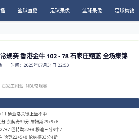
直播
篮球直播
足球录像
篮球录像
足球集锦
BL常规赛 香港金牛 102 - 78 石家庄翔蓝 全场集锦
 时间：2025年07月31日 22:53
石家庄翔蓝
NBL常规赛
7+11 迪亚洛关键上篮不中
三分 东契奇39分 詹姆斯29+9+6
7+7 巴特勒32+8 穆迪三分9中7
 哈登22+5+8 伦纳德33分4断