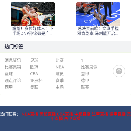
+犯规困扰
悬念
尴尬！多位媒体人：下
总决赛前瞻：文班手握
半场DNP孙铭徽是广厦
邓肯剧本 马刺能开启新
最正确选择
时代吗？
热门标签
消息资讯
足球
比赛
1
比赛集锦
欧冠
NBA
比赛录像
篮球
CBA
球员
意甲
观点评论
亚洲杯
赛季
德甲
西甲
曼联
主场
联赛
热门联赛：
NBA直播
英超直播
CBA直播
中超直播
法甲直播
德甲直播
意
甲直播
西甲直播