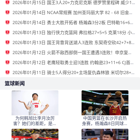
2026年01月15日 国王3人20+力克尼克斯 德罗赞里程碑 威少11助 布伦森伤退
2026年01月14日 NCAA常规赛 加州圣玛丽大学 82 - 68 旧金山大学 全场集锦
2026年01月14日 勇士大胜开拓者 杨瀚森3分2板 巴特勒16+6+5 库里9中2送11助
2026年01月13日 独行侠力克篮网 弗拉格27+5+5 克莱18分 小波特28+9
2026年01月13日 国王背靠背送湖人3连败 东契奇空砍42+7+8+4断 威少22+5+7
2026年01月12日 火箭不敌西部倒一国王遭遇3连败！申京复出19+9 阿门31+13+6
2026年01月12日 老鹰轻取勇士迎3连胜 约翰逊23+11+6 CJ首秀12分 库里31+5
2026年01月11日 骑士5人得分20+主场复仇森林狼 米切尔28+8 爱德华兹25+5
篮球新闻
为何韩旭比李月汝厉
中国男篮在长沙开启热
害？她们的差距，是张
身赛，杨瀚森8日同球队
子宇选秀顺位暴跌的原
会合
因