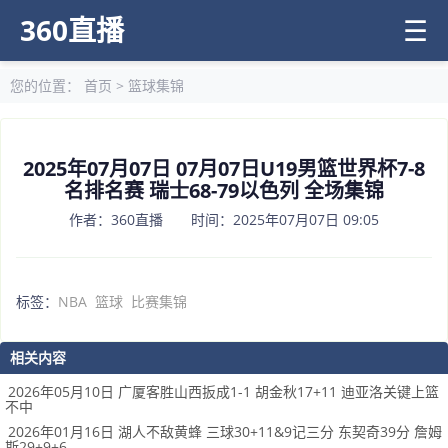
360直播
☰
您的位置：
首页
>
篮球集锦
2025年07月07日 07月07日U19男篮世界杯7-8
名排名赛 瑞士68-79以色列 全场集锦
作者：360直播 时间：2025年07月07日 09:05
标签：
NBA
篮球
比赛集锦
相关内容
2026年05月10日 广厦客胜山西扳成1-1 胡金秋17+11 迪亚洛关键上篮
不中
2026年01月16日 湖人不敌黄蜂 三球30+11&9记三分 东契奇39分 詹姆
斯29+9+6