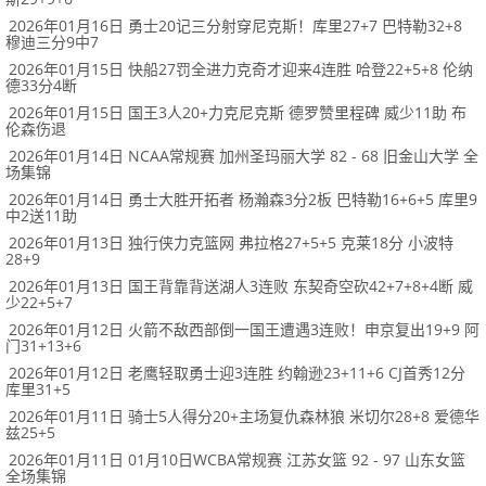
2026年01月16日 勇士20记三分射穿尼克斯！库里27+7 巴特勒32+8
穆迪三分9中7
2026年01月15日 快船27罚全进力克奇才迎来4连胜 哈登22+5+8 伦纳
德33分4断
2026年01月15日 国王3人20+力克尼克斯 德罗赞里程碑 威少11助 布
伦森伤退
2026年01月14日 NCAA常规赛 加州圣玛丽大学 82 - 68 旧金山大学 全
场集锦
2026年01月14日 勇士大胜开拓者 杨瀚森3分2板 巴特勒16+6+5 库里9
中2送11助
2026年01月13日 独行侠力克篮网 弗拉格27+5+5 克莱18分 小波特
28+9
2026年01月13日 国王背靠背送湖人3连败 东契奇空砍42+7+8+4断 威
少22+5+7
2026年01月12日 火箭不敌西部倒一国王遭遇3连败！申京复出19+9 阿
门31+13+6
2026年01月12日 老鹰轻取勇士迎3连胜 约翰逊23+11+6 CJ首秀12分
库里31+5
2026年01月11日 骑士5人得分20+主场复仇森林狼 米切尔28+8 爱德华
兹25+5
2026年01月11日 01月10日WCBA常规赛 江苏女篮 92 - 97 山东女篮
全场集锦