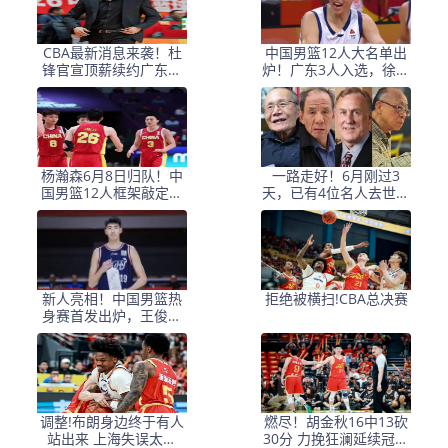
CBA最新消息来袭！杜
中国男篮12人大名单出
锋官宣顶薪续约广东男
炉！广东3人入选，徐昕
篮，杨鸣婉拒执教北控
国家队首秀，胡明轩轮
休
杨瀚森6月8日归队！中
一路走好！6月刚过3
国男篮12人框架敲定，
天，已有4位名人去世，
锋线王牌竟是他？
姚明等人发文悼念
新人亮相！中国男篮热
拒绝被横扫!CBA总决赛
身赛首发出炉，王俊杰
领衔+徐昕坐镇禁区
调整!布朗身边终于有人
燃尽！胡金秋16中13砍
站出来 上海失误太多
30分 力挽狂澜延续冠军