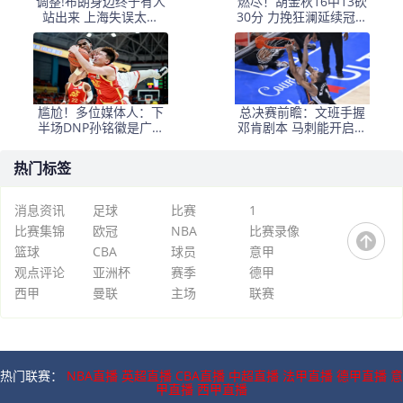
调整!布朗身边终于有人
燃尽！胡金秋16中13砍
站出来 上海失误太多
30分 力挽狂澜延续冠军
+犯规困扰
悬念
尴尬！多位媒体人：下
总决赛前瞻：文班手握
半场DNP孙铭徽是广厦
邓肯剧本 马刺能开启新
最正确选择
时代吗？
热门标签
消息资讯
足球
比赛
1
比赛集锦
欧冠
NBA
比赛录像
篮球
CBA
球员
意甲
观点评论
亚洲杯
赛季
德甲
西甲
曼联
主场
联赛
热门联赛：
NBA直播
英超直播
CBA直播
中超直播
法甲直播
德甲直播
意
甲直播
西甲直播