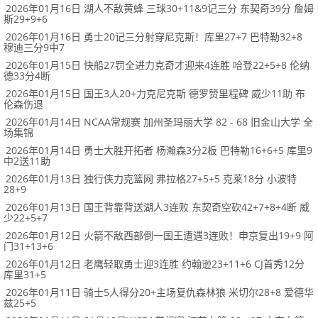
2026年01月16日 湖人不敌黄蜂 三球30+11&9记三分 东契奇39分 詹姆
斯29+9+6
2026年01月16日 勇士20记三分射穿尼克斯！库里27+7 巴特勒32+8
穆迪三分9中7
2026年01月15日 快船27罚全进力克奇才迎来4连胜 哈登22+5+8 伦纳
德33分4断
2026年01月15日 国王3人20+力克尼克斯 德罗赞里程碑 威少11助 布
伦森伤退
2026年01月14日 NCAA常规赛 加州圣玛丽大学 82 - 68 旧金山大学 全
场集锦
2026年01月14日 勇士大胜开拓者 杨瀚森3分2板 巴特勒16+6+5 库里9
中2送11助
2026年01月13日 独行侠力克篮网 弗拉格27+5+5 克莱18分 小波特
28+9
2026年01月13日 国王背靠背送湖人3连败 东契奇空砍42+7+8+4断 威
少22+5+7
2026年01月12日 火箭不敌西部倒一国王遭遇3连败！申京复出19+9 阿
门31+13+6
2026年01月12日 老鹰轻取勇士迎3连胜 约翰逊23+11+6 CJ首秀12分
库里31+5
2026年01月11日 骑士5人得分20+主场复仇森林狼 米切尔28+8 爱德华
兹25+5