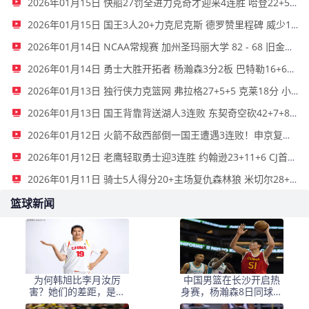
2026年01月15日 快船27罚全进力克奇才迎来4连胜 哈登22+5+8 伦纳德33分4断
2026年01月15日 国王3人20+力克尼克斯 德罗赞里程碑 威少11助 布伦森伤退
2026年01月14日 NCAA常规赛 加州圣玛丽大学 82 - 68 旧金山大学 全场集锦
2026年01月14日 勇士大胜开拓者 杨瀚森3分2板 巴特勒16+6+5 库里9中2送11助
2026年01月13日 独行侠力克篮网 弗拉格27+5+5 克莱18分 小波特28+9
2026年01月13日 国王背靠背送湖人3连败 东契奇空砍42+7+8+4断 威少22+5+7
2026年01月12日 火箭不敌西部倒一国王遭遇3连败！申京复出19+9 阿门31+13+6
2026年01月12日 老鹰轻取勇士迎3连胜 约翰逊23+11+6 CJ首秀12分 库里31+5
2026年01月11日 骑士5人得分20+主场复仇森林狼 米切尔28+8 爱德华兹25+5
篮球新闻
为何韩旭比李月汝厉
中国男篮在长沙开启热
害？她们的差距，是张
身赛，杨瀚森8日同球队
子宇选秀顺位暴跌的原
会合