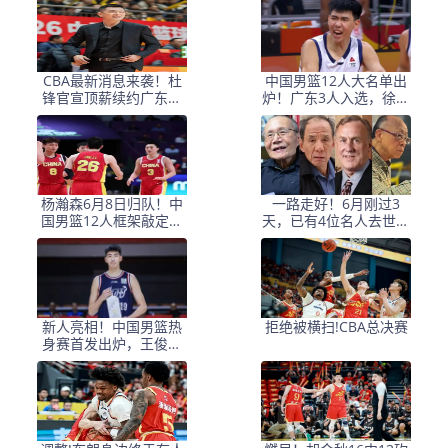
因
CBA最新消息来袭！杜
中国男篮12人大名单出
锋官宣顶薪续约广东男
炉！广东3人入选，徐昕
篮，杨鸣婉拒执教北控
国家队首秀，胡明轩轮
休
杨瀚森6月8日归队！中
一路走好！6月刚过3
国男篮12人框架敲定，
天，已有4位名人去世，
锋线王牌竟是他？
姚明等人发文悼念
新人亮相！中国男篮热
拒绝被横扫!CBA总决赛
身赛首发出炉，王俊杰
领衔+徐昕坐镇禁区