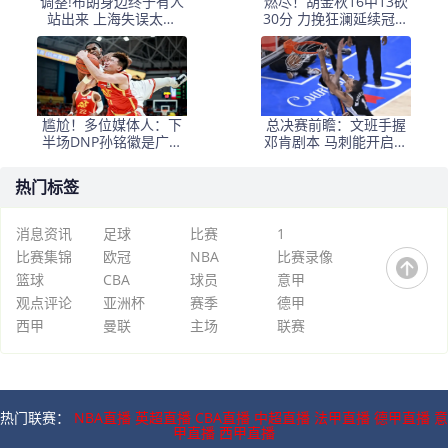
调整!布朗身边终于有人
燃尽！胡金秋16中13砍
站出来 上海失误太多
30分 力挽狂澜延续冠军
+犯规困扰
悬念
尴尬！多位媒体人：下
总决赛前瞻：文班手握
半场DNP孙铭徽是广厦
邓肯剧本 马刺能开启新
最正确选择
时代吗？
热门标签
消息资讯
足球
比赛
1
比赛集锦
欧冠
NBA
比赛录像
篮球
CBA
球员
意甲
观点评论
亚洲杯
赛季
德甲
西甲
曼联
主场
联赛
热门联赛：
NBA直播
英超直播
CBA直播
中超直播
法甲直播
德甲直播
意
甲直播
西甲直播