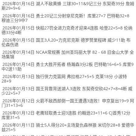
2026年01月16日 湖人不敌黄蜂 三球30+11&9记三分 东契奇39分 詹姆
斯29+9+6
2026年01月16日 勇士20记三分射穿尼克斯！库里27+7 巴特勒32+8
穆迪三分9中7
2026年01月15日 快船27罚全进力克奇才迎来4连胜 哈登22+5+8 伦纳
德33分4断
2026年01月15日 国王3人20+力克尼克斯 德罗赞里程碑 威少11助 布
伦森伤退
2026年01月14日 NCAA常规赛 加州圣玛丽大学 82 - 68 旧金山大学 全
场集锦
2026年01月14日 勇士大胜开拓者 杨瀚森3分2板 巴特勒16+6+5 库里9
中2送11助
2026年01月13日 独行侠力克篮网 弗拉格27+5+5 克莱18分 小波特
28+9
2026年01月13日 国王背靠背送湖人3连败 东契奇空砍42+7+8+4断 威
少22+5+7
2026年01月12日 火箭不敌西部倒一国王遭遇3连败！申京复出19+9 阿
门31+13+6
2026年01月12日 老鹰轻取勇士迎3连胜 约翰逊23+11+6 CJ首秀12分
库里31+5
2026年01月11日 骑士5人得分20+主场复仇森林狼 米切尔28+8 爱德华
兹25+5