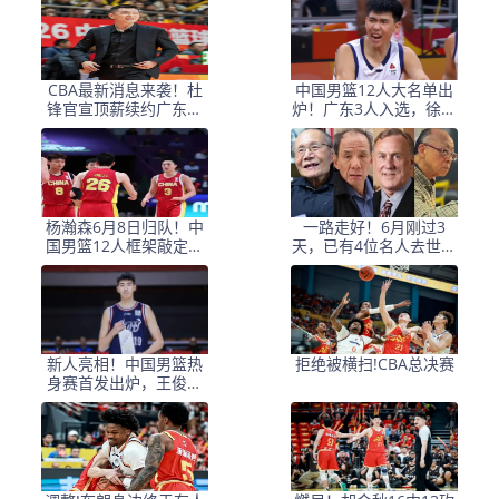
因
CBA最新消息来袭！杜
中国男篮12人大名单出
锋官宣顶薪续约广东男
炉！广东3人入选，徐昕
篮，杨鸣婉拒执教北控
国家队首秀，胡明轩轮
休
杨瀚森6月8日归队！中
一路走好！6月刚过3
国男篮12人框架敲定，
天，已有4位名人去世，
锋线王牌竟是他？
姚明等人发文悼念
新人亮相！中国男篮热
拒绝被横扫!CBA总决赛
身赛首发出炉，王俊杰
领衔+徐昕坐镇禁区