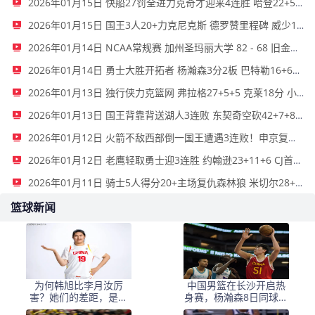
2026年01月15日 快船27罚全进力克奇才迎来4连胜 哈登22+5+8 伦纳德33分4断
2026年01月15日 国王3人20+力克尼克斯 德罗赞里程碑 威少11助 布伦森伤退
2026年01月14日 NCAA常规赛 加州圣玛丽大学 82 - 68 旧金山大学 全场集锦
2026年01月14日 勇士大胜开拓者 杨瀚森3分2板 巴特勒16+6+5 库里9中2送11助
2026年01月13日 独行侠力克篮网 弗拉格27+5+5 克莱18分 小波特28+9
2026年01月13日 国王背靠背送湖人3连败 东契奇空砍42+7+8+4断 威少22+5+7
2026年01月12日 火箭不敌西部倒一国王遭遇3连败！申京复出19+9 阿门31+13+6
2026年01月12日 老鹰轻取勇士迎3连胜 约翰逊23+11+6 CJ首秀12分 库里31+5
2026年01月11日 骑士5人得分20+主场复仇森林狼 米切尔28+8 爱德华兹25+5
篮球新闻
为何韩旭比李月汝厉
中国男篮在长沙开启热
害？她们的差距，是张
身赛，杨瀚森8日同球队
子宇选秀顺位暴跌的原
会合