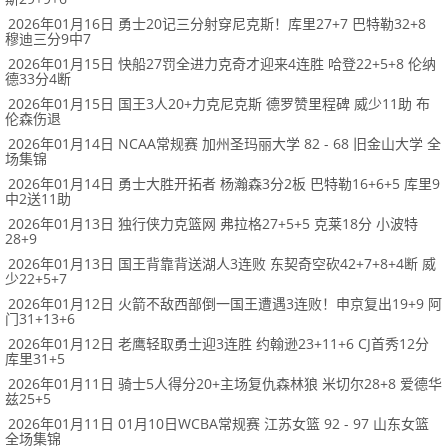
2026年01月16日 勇士20记三分射穿尼克斯！库里27+7 巴特勒32+8
穆迪三分9中7
2026年01月15日 快船27罚全进力克奇才迎来4连胜 哈登22+5+8 伦纳
德33分4断
2026年01月15日 国王3人20+力克尼克斯 德罗赞里程碑 威少11助 布
伦森伤退
2026年01月14日 NCAA常规赛 加州圣玛丽大学 82 - 68 旧金山大学 全
场集锦
2026年01月14日 勇士大胜开拓者 杨瀚森3分2板 巴特勒16+6+5 库里9
中2送11助
2026年01月13日 独行侠力克篮网 弗拉格27+5+5 克莱18分 小波特
28+9
2026年01月13日 国王背靠背送湖人3连败 东契奇空砍42+7+8+4断 威
少22+5+7
2026年01月12日 火箭不敌西部倒一国王遭遇3连败！申京复出19+9 阿
门31+13+6
2026年01月12日 老鹰轻取勇士迎3连胜 约翰逊23+11+6 CJ首秀12分
库里31+5
2026年01月11日 骑士5人得分20+主场复仇森林狼 米切尔28+8 爱德华
兹25+5
2026年01月11日 01月10日WCBA常规赛 江苏女篮 92 - 97 山东女篮
全场集锦