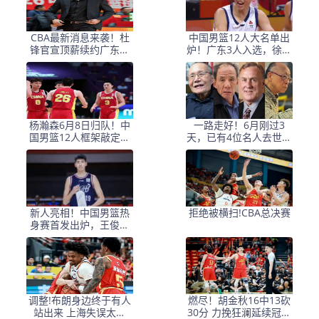
CBA最新消息来袭！杜
中国男篮12人大名单出
锋官宣顶薪续约广东男
炉！广东3人入选，徐昕
篮，杨鸣婉拒执教北控
国家队首秀，胡明轩轮
休
杨瀚森6月8日归队！中
一路走好！6月刚过3
国男篮12人框架敲定，
天，已有4位名人去世，
锋线王牌竟是他？
姚明等人发文悼念
新人亮相！中国男篮热
拒绝被横扫!CBA总决赛
身赛首发出炉，王俊杰
领衔+徐昕坐镇禁区
调整!布朗身边终于有人
燃尽！胡金秋16中13砍
站出来 上海失误太多
30分 力挽狂澜延续冠军