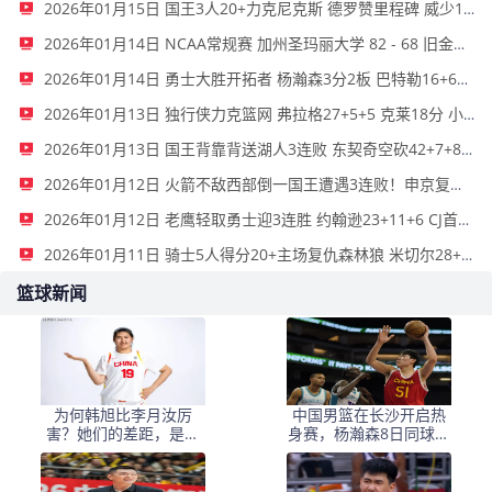
2026年01月15日 国王3人20+力克尼克斯 德罗赞里程碑 威少11助 布伦森伤退
2026年01月14日 NCAA常规赛 加州圣玛丽大学 82 - 68 旧金山大学 全场集锦
2026年01月14日 勇士大胜开拓者 杨瀚森3分2板 巴特勒16+6+5 库里9中2送11助
2026年01月13日 独行侠力克篮网 弗拉格27+5+5 克莱18分 小波特28+9
2026年01月13日 国王背靠背送湖人3连败 东契奇空砍42+7+8+4断 威少22+5+7
2026年01月12日 火箭不敌西部倒一国王遭遇3连败！申京复出19+9 阿门31+13+6
2026年01月12日 老鹰轻取勇士迎3连胜 约翰逊23+11+6 CJ首秀12分 库里31+5
2026年01月11日 骑士5人得分20+主场复仇森林狼 米切尔28+8 爱德华兹25+5
篮球新闻
为何韩旭比李月汝厉
中国男篮在长沙开启热
害？她们的差距，是张
身赛，杨瀚森8日同球队
子宇选秀顺位暴跌的原
会合
因