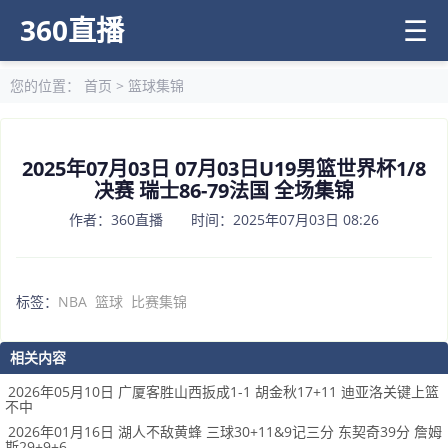
360直播
☰
您的位置：
首页
>
篮球集锦
2025年07月03日 07月03日U19男篮世界杯1/8
决赛 瑞士86-79法国 全场集锦
作者：360直播 时间：2025年07月03日 08:26
标签：
NBA
篮球
比赛集锦
相关内容
2026年05月10日 广厦客胜山西扳成1-1 胡金秋17+11 迪亚洛关键上篮
不中
2026年01月16日 湖人不敌黄蜂 三球30+11&9记三分 东契奇39分 詹姆
斯29+9+6