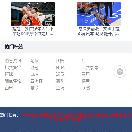
+犯规困扰
悬念
尴尬！多位媒体人：下
总决赛前瞻：文班手握
半场DNP孙铭徽是广厦
邓肯剧本 马刺能开启新
最正确选择
时代吗？
热门标签
消息资讯
足球
比赛
1
比赛集锦
欧冠
NBA
比赛录像
篮球
CBA
球员
意甲
观点评论
亚洲杯
赛季
德甲
西甲
曼联
主场
联赛
热门联赛：
NBA直播
英超直播
CBA直播
中超直播
法甲直播
德甲直播
意
甲直播
西甲直播