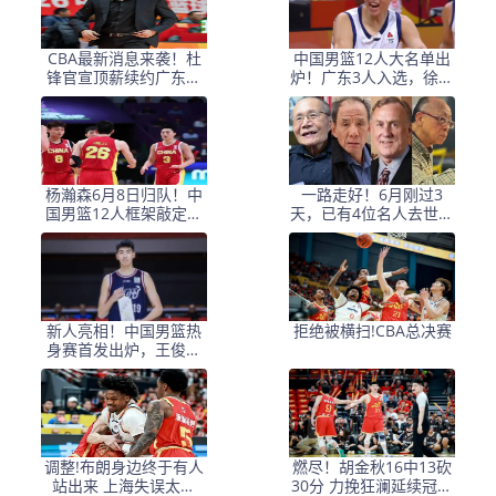
CBA最新消息来袭！杜
中国男篮12人大名单出
锋官宣顶薪续约广东男
炉！广东3人入选，徐昕
篮，杨鸣婉拒执教北控
国家队首秀，胡明轩轮
休
杨瀚森6月8日归队！中
一路走好！6月刚过3
国男篮12人框架敲定，
天，已有4位名人去世，
锋线王牌竟是他？
姚明等人发文悼念
新人亮相！中国男篮热
拒绝被横扫!CBA总决赛
身赛首发出炉，王俊杰
领衔+徐昕坐镇禁区
调整!布朗身边终于有人
燃尽！胡金秋16中13砍
站出来 上海失误太多
30分 力挽狂澜延续冠军