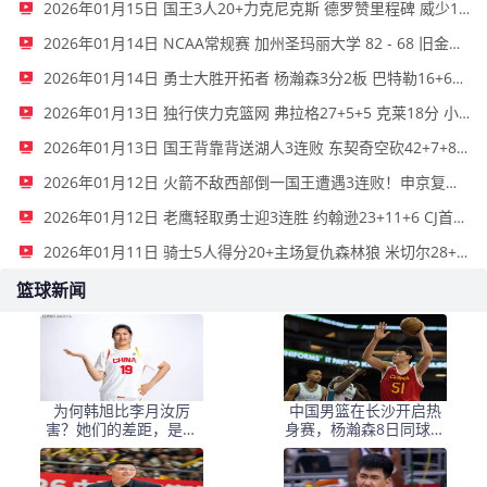
2026年01月15日 国王3人20+力克尼克斯 德罗赞里程碑 威少11助 布伦森伤退
2026年01月14日 NCAA常规赛 加州圣玛丽大学 82 - 68 旧金山大学 全场集锦
2026年01月14日 勇士大胜开拓者 杨瀚森3分2板 巴特勒16+6+5 库里9中2送11助
2026年01月13日 独行侠力克篮网 弗拉格27+5+5 克莱18分 小波特28+9
2026年01月13日 国王背靠背送湖人3连败 东契奇空砍42+7+8+4断 威少22+5+7
2026年01月12日 火箭不敌西部倒一国王遭遇3连败！申京复出19+9 阿门31+13+6
2026年01月12日 老鹰轻取勇士迎3连胜 约翰逊23+11+6 CJ首秀12分 库里31+5
2026年01月11日 骑士5人得分20+主场复仇森林狼 米切尔28+8 爱德华兹25+5
篮球新闻
为何韩旭比李月汝厉
中国男篮在长沙开启热
害？她们的差距，是张
身赛，杨瀚森8日同球队
子宇选秀顺位暴跌的原
会合
因