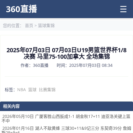
360直播
☰
您的位置：
首页
>
篮球集锦
2025年07月03日 07月03日U19男篮世界杯1/8
决赛 马里75-100加拿大 全场集锦
作者：360直播 时间：2025年07月03日 08:34
标签：
NBA
篮球
比赛集锦
相关内容
2026年05月10日 广厦客胜山西扳成1-1 胡金秋17+11 迪亚洛关键上篮
不中
2026年01月16日 湖人不敌黄蜂 三球30+11&9记三分 东契奇39分 詹姆
斯29+9+6