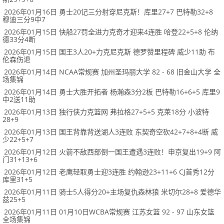
2026年01月16日 勇士20记三分射穿尼克斯！库里27+7 巴特勒32+8
穆迪三分9中7
2026年01月15日 快船27罚全进力克奇才迎来4连胜 哈登22+5+8 伦纳
德33分4断
2026年01月15日 国王3人20+力克尼克斯 德罗赞里程碑 威少11助 布
伦森伤退
2026年01月14日 NCAA常规赛 加州圣玛丽大学 82 - 68 旧金山大学 全
场集锦
2026年01月14日 勇士大胜开拓者 杨瀚森3分2板 巴特勒16+6+5 库里9
中2送11助
2026年01月13日 独行侠力克篮网 弗拉格27+5+5 克莱18分 小波特
28+9
2026年01月13日 国王背靠背送湖人3连败 东契奇空砍42+7+8+4断 威
少22+5+7
2026年01月12日 火箭不敌西部倒一国王遭遇3连败！申京复出19+9 阿
门31+13+6
2026年01月12日 老鹰轻取勇士迎3连胜 约翰逊23+11+6 CJ首秀12分
库里31+5
2026年01月11日 骑士5人得分20+主场复仇森林狼 米切尔28+8 爱德华
兹25+5
2026年01月11日 01月10日WCBA常规赛 江苏女篮 92 - 97 山东女篮
全场集锦