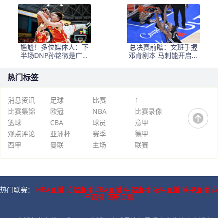
+犯规困扰
悬念
尴尬！多位媒体人：下
总决赛前瞻：文班手握
半场DNP孙铭徽是广厦
邓肯剧本 马刺能开启新
最正确选择
时代吗？
热门标签
消息资讯
足球
比赛
1
比赛集锦
欧冠
NBA
比赛录像
篮球
CBA
球员
意甲
观点评论
亚洲杯
赛季
德甲
西甲
曼联
主场
联赛
热门联赛：
NBA直播
英超直播
CBA直播
中超直播
法甲直播
德甲直播
意
甲直播
西甲直播