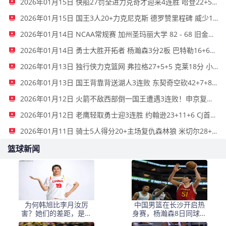
2026年01月15日 快船27罚全进力克奇才迎来4连胜 哈登22+5+8 伦纳德33分4断
2026年01月15日 国王3人20+力克尼克斯 德罗赞里程碑 威少11助 布伦森伤退
2026年01月14日 NCAA常规赛 加州圣玛丽大学 82 - 68 旧金山大学 全场集锦
2026年01月14日 勇士大胜开拓者 杨瀚森3分2板 巴特勒16+6+5 库里9中2送11助
2026年01月13日 独行侠力克篮网 弗拉格27+5+5 克莱18分 小波特28+9
2026年01月13日 国王背靠背送湖人3连败 东契奇空砍42+7+8+4断 威少22+5+7
2026年01月12日 火箭不敌西部倒一国王遭遇3连败！申京复出19+9 阿门31+13+6
2026年01月12日 老鹰轻取勇士迎3连胜 约翰逊23+11+6 CJ首秀12分 库里31+5
2026年01月11日 骑士5人得分20+主场复仇森林狼 米切尔28+8 爱德华兹25+5
篮球新闻
为何韩旭比李月汝厉
中国男篮在长沙开启热
害？她们的差距，是张
身赛，杨瀚森8日同球队
子宇选秀顺位暴跌的原
会合