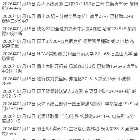
2026年01月16日 湖人不敌黄蜂 三球30+11&9记三分 东契奇39分 詹姆
斯29+9+6
2026年01月16日 勇士20记三分射穿尼克斯！库里27+7 巴特勒32+8
穆迪三分9中7
2026年01月15日 快船27罚全进力克奇才迎来4连胜 哈登22+5+8 伦纳
德33分4断
2026年01月15日 国王3人20+力克尼克斯 德罗赞里程碑 威少11助 布
伦森伤退
2026年01月14日 NCAA常规赛 加州圣玛丽大学 82 - 68 旧金山大学 全
场集锦
2026年01月14日 勇士大胜开拓者 杨瀚森3分2板 巴特勒16+6+5 库里9
中2送11助
2026年01月13日 独行侠力克篮网 弗拉格27+5+5 克莱18分 小波特
28+9
2026年01月13日 国王背靠背送湖人3连败 东契奇空砍42+7+8+4断 威
少22+5+7
2026年01月12日 火箭不敌西部倒一国王遭遇3连败！申京复出19+9 阿
门31+13+6
2026年01月12日 老鹰轻取勇士迎3连胜 约翰逊23+11+6 CJ首秀12分
库里31+5
2026年01月11日 骑士5人得分20+主场复仇森林狼 米切尔28+8 爱德华
兹25+5