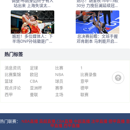
调整!布朗身边终于有人
燃尽！胡金秋16中13砍
站出来 上海失误太多
30分 力挽狂澜延续冠军
+犯规困扰
悬念
尴尬！多位媒体人：下
总决赛前瞻：文班手握
半场DNP孙铭徽是广厦
邓肯剧本 马刺能开启新
最正确选择
时代吗？
热门标签
消息资讯
足球
比赛
1
比赛集锦
欧冠
NBA
比赛录像
篮球
CBA
球员
意甲
观点评论
亚洲杯
赛季
德甲
西甲
曼联
主场
联赛
热门联赛：
NBA直播
英超直播
CBA直播
中超直播
法甲直播
德甲直播
意
甲直播
西甲直播