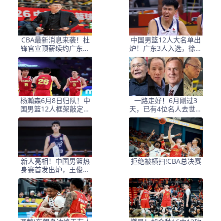
因
CBA最新消息来袭！杜
中国男篮12人大名单出
锋官宣顶薪续约广东男
炉！广东3人入选，徐昕
篮，杨鸣婉拒执教北控
国家队首秀，胡明轩轮
休
杨瀚森6月8日归队！中
一路走好！6月刚过3
国男篮12人框架敲定，
天，已有4位名人去世，
锋线王牌竟是他？
姚明等人发文悼念
新人亮相！中国男篮热
拒绝被横扫!CBA总决赛
身赛首发出炉，王俊杰
领衔+徐昕坐镇禁区