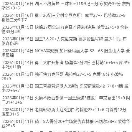
2026年01月16日 湖人不敌黄蜂 三球30+11&9记三分 东契奇39分 詹姆
斯29+9+6
2026年01月16日 勇士20记三分射穿尼克斯！库里27+7 巴特勒32+8
穆迪三分9中7
2026年01月15日 快船27罚全进力克奇才迎来4连胜 哈登22+5+8 伦纳
德33分4断
2026年01月15日 国王3人20+力克尼克斯 德罗赞里程碑 威少11助 布
伦森伤退
2026年01月14日 NCAA常规赛 加州圣玛丽大学 82 - 68 旧金山大学 全
场集锦
2026年01月14日 勇士大胜开拓者 杨瀚森3分2板 巴特勒16+6+5 库里9
中2送11助
2026年01月13日 独行侠力克篮网 弗拉格27+5+5 克莱18分 小波特
28+9
2026年01月13日 国王背靠背送湖人3连败 东契奇空砍42+7+8+4断 威
少22+5+7
2026年01月12日 火箭不敌西部倒一国王遭遇3连败！申京复出19+9 阿
门31+13+6
2026年01月12日 老鹰轻取勇士迎3连胜 约翰逊23+11+6 CJ首秀12分
库里31+5
2026年01月11日 骑士5人得分20+主场复仇森林狼 米切尔28+8 爱德华
兹25+5