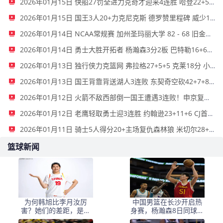
2026年01月15日 快船27罚全进力克奇才迎来4连胜 哈登22+5+8 伦纳德33分4断
2026年01月15日 国王3人20+力克尼克斯 德罗赞里程碑 威少11助 布伦森伤退
2026年01月14日 NCAA常规赛 加州圣玛丽大学 82 - 68 旧金山大学 全场集锦
2026年01月14日 勇士大胜开拓者 杨瀚森3分2板 巴特勒16+6+5 库里9中2送11助
2026年01月13日 独行侠力克篮网 弗拉格27+5+5 克莱18分 小波特28+9
2026年01月13日 国王背靠背送湖人3连败 东契奇空砍42+7+8+4断 威少22+5+7
2026年01月12日 火箭不敌西部倒一国王遭遇3连败！申京复出19+9 阿门31+13+6
2026年01月12日 老鹰轻取勇士迎3连胜 约翰逊23+11+6 CJ首秀12分 库里31+5
2026年01月11日 骑士5人得分20+主场复仇森林狼 米切尔28+8 爱德华兹25+5
篮球新闻
为何韩旭比李月汝厉
中国男篮在长沙开启热
害？她们的差距，是张
身赛，杨瀚森8日同球队
子宇选秀顺位暴跌的原
会合