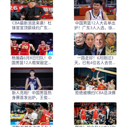
因
CBA最新消息来袭！杜
中国男篮12人大名单出
锋官宣顶薪续约广东男
炉！广东3人入选，徐昕
篮，杨鸣婉拒执教北控
国家队首秀，胡明轩轮
休
杨瀚森6月8日归队！中
一路走好！6月刚过3
国男篮12人框架敲定，
天，已有4位名人去世，
锋线王牌竟是他？
姚明等人发文悼念
新人亮相！中国男篮热
拒绝被横扫!CBA总决赛
身赛首发出炉，王俊杰
领衔+徐昕坐镇禁区