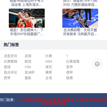
调整!布朗身边终于有人
燃尽！胡金秋16中13砍
站出来 上海失误太多
30分 力挽狂澜延续冠军
+犯规困扰
悬念
尴尬！多位媒体人：下
总决赛前瞻：文班手握
半场DNP孙铭徽是广厦
邓肯剧本 马刺能开启新
最正确选择
时代吗？
热门标签
消息资讯
足球
比赛
1
比赛集锦
欧冠
NBA
比赛录像
篮球
CBA
球员
意甲
观点评论
亚洲杯
赛季
德甲
西甲
曼联
主场
联赛
热门联赛：
NBA直播
英超直播
CBA直播
中超直播
法甲直播
德甲直播
意
甲直播
西甲直播