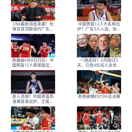
因
CBA最新消息来袭！杜
中国男篮12人大名单出
锋官宣顶薪续约广东男
炉！广东3人入选，徐昕
篮，杨鸣婉拒执教北控
国家队首秀，胡明轩轮
休
杨瀚森6月8日归队！中
一路走好！6月刚过3
国男篮12人框架敲定，
天，已有4位名人去世，
锋线王牌竟是他？
姚明等人发文悼念
新人亮相！中国男篮热
拒绝被横扫!CBA总决赛
身赛首发出炉，王俊杰
领衔+徐昕坐镇禁区