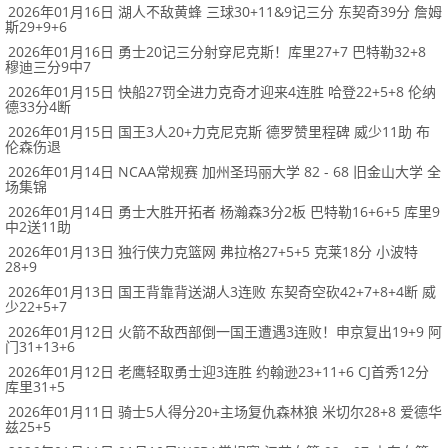
2026年01月16日 湖人不敌黄蜂 三球30+11&9记三分 东契奇39分 詹姆
斯29+9+6
2026年01月16日 勇士20记三分射穿尼克斯！库里27+7 巴特勒32+8
穆迪三分9中7
2026年01月15日 快船27罚全进力克奇才迎来4连胜 哈登22+5+8 伦纳
德33分4断
2026年01月15日 国王3人20+力克尼克斯 德罗赞里程碑 威少11助 布
伦森伤退
2026年01月14日 NCAA常规赛 加州圣玛丽大学 82 - 68 旧金山大学 全
场集锦
2026年01月14日 勇士大胜开拓者 杨瀚森3分2板 巴特勒16+6+5 库里9
中2送11助
2026年01月13日 独行侠力克篮网 弗拉格27+5+5 克莱18分 小波特
28+9
2026年01月13日 国王背靠背送湖人3连败 东契奇空砍42+7+8+4断 威
少22+5+7
2026年01月12日 火箭不敌西部倒一国王遭遇3连败！申京复出19+9 阿
门31+13+6
2026年01月12日 老鹰轻取勇士迎3连胜 约翰逊23+11+6 CJ首秀12分
库里31+5
2026年01月11日 骑士5人得分20+主场复仇森林狼 米切尔28+8 爱德华
兹25+5