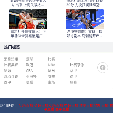
调整!布朗身边终于有人
燃尽！胡金秋16中13砍
站出来 上海失误太多
30分 力挽狂澜延续冠军
+犯规困扰
悬念
尴尬！多位媒体人：下
总决赛前瞻：文班手握
半场DNP孙铭徽是广厦
邓肯剧本 马刺能开启新
最正确选择
时代吗？
热门标签
消息资讯
足球
比赛
1
比赛集锦
欧冠
NBA
比赛录像
篮球
CBA
球员
意甲
观点评论
亚洲杯
赛季
德甲
西甲
曼联
主场
联赛
热门联赛：
NBA直播
英超直播
CBA直播
中超直播
法甲直播
德甲直播
意
甲直播
西甲直播