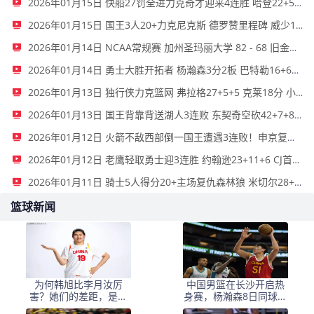
2026年01月15日 快船27罚全进力克奇才迎来4连胜 哈登22+5+8 伦纳德33分4断
2026年01月15日 国王3人20+力克尼克斯 德罗赞里程碑 威少11助 布伦森伤退
2026年01月14日 NCAA常规赛 加州圣玛丽大学 82 - 68 旧金山大学 全场集锦
2026年01月14日 勇士大胜开拓者 杨瀚森3分2板 巴特勒16+6+5 库里9中2送11助
2026年01月13日 独行侠力克篮网 弗拉格27+5+5 克莱18分 小波特28+9
2026年01月13日 国王背靠背送湖人3连败 东契奇空砍42+7+8+4断 威少22+5+7
2026年01月12日 火箭不敌西部倒一国王遭遇3连败！申京复出19+9 阿门31+13+6
2026年01月12日 老鹰轻取勇士迎3连胜 约翰逊23+11+6 CJ首秀12分 库里31+5
2026年01月11日 骑士5人得分20+主场复仇森林狼 米切尔28+8 爱德华兹25+5
篮球新闻
为何韩旭比李月汝厉
中国男篮在长沙开启热
害？她们的差距，是张
身赛，杨瀚森8日同球队
子宇选秀顺位暴跌的原
会合