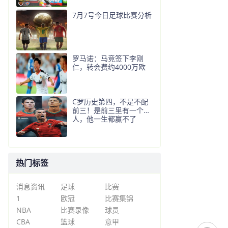
7月7号今日足球比赛分析
罗马诺：马竞签下李刚
仁，转会费约4000万欧
C罗历史第四，不是不配
前三！是前三里有一个
人，他一生都赢不了
热门标签
消息资讯
足球
比赛
1
欧冠
比赛集锦
NBA
比赛录像
球员
CBA
篮球
意甲