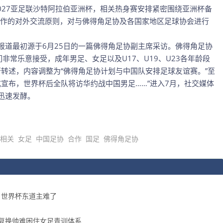
027亚足联沙特阿拉伯亚洲杯，相关热身赛安排紧密围绕亚洲杯备
作的对外交流原则，对与佛得角足协及各国家地区足球协会进行
报道最初源于6月25日的一篇佛得角足协副主席采访。佛得角足协
非常乐意接受，成年男足、女足以及U17、U19、U23各年龄段
行转述，内容调整为“佛得角足协计划与中国队安排足球友谊赛。”至
式宣布，世界杯后全队将访华约战中国男足……”进入7月，社交媒体
迅速发酵。
相关
女足
中国足协
合作
国足
佛得角足协
，世界杯东道主难了
反复换帅难困住女足青训体系