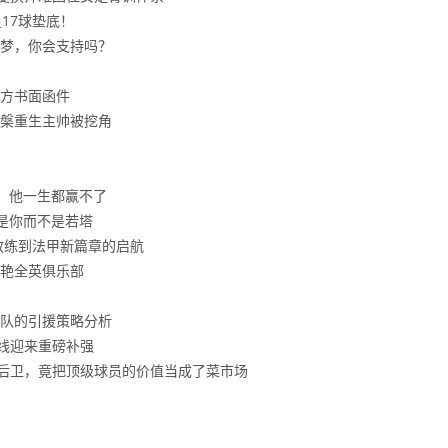
17球垫底！
梦，你会支持吗？
方书面函件
槃重生主帅被挖角
，他一生都赢不了
是你而不是若塔
教练到法甲新篇章的启航
艳全英俱乐部
队的引援策略分析
锋线迎来重磅补强
力左后卫，竟把顶级球员的价值当成了菜市场