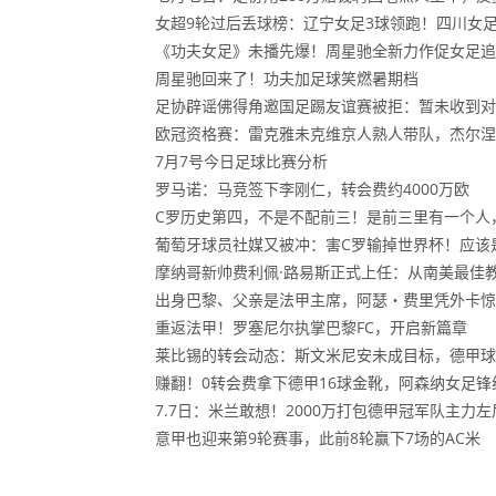
女超9轮过后丢球榜：辽宁女足3球领跑！四川女足
《功夫女足》未播先爆！周星驰全新力作促女足追
周星驰回来了！功夫加足球笑燃暑期档
足协辟谣佛得角邀国足踢友谊赛被拒：暂未收到对
欧冠资格赛：雷克雅未克维京人熟人带队，杰尔涅
7月7号今日足球比赛分析
罗马诺：马竞签下李刚仁，转会费约4000万欧
C罗历史第四，不是不配前三！是前三里有一个人
葡萄牙球员社媒又被冲：害C罗输掉世界杯！应该
摩纳哥新帅费利佩·路易斯正式上任：从南美最佳
出身巴黎、父亲是法甲主席，阿瑟・费里凭外卡惊
重返法甲！罗塞尼尔执掌巴黎FC，开启新篇章
莱比锡的转会动态：斯文米尼安未成目标，德甲球
赚翻！0转会费拿下德甲16球金靴，阿森纳女足
7.7日：米兰敢想！2000万打包德甲冠军队主
意甲也迎来第9轮赛事，此前8轮赢下7场的AC米