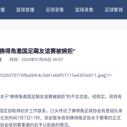
直播
篮球直播
足球录像
篮球录像
足球集锦
“佛得角邀国足踢友谊赛被婉拒”
 时间：2026年07月08日 00:07
03/20260707/5f8a0bfc4c3d41e68f57115e4303e911.jpeg"/>
现关于“佛得角邀国足踢友谊赛被婉拒”的不实信息。经核实，现将有
中国足协取得初步工作联系，口头传达了佛得角足球协会有意组队来
北京时间7月7日17时，协会暂未收到佛得角足协关于赛事的正式
协会收到赛事邀约后予以拒绝的情况。