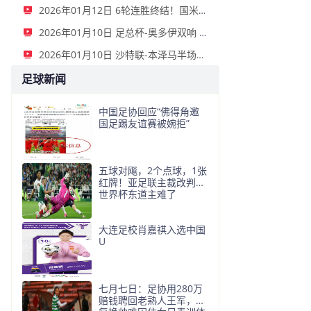
2026年01月12日 6轮连胜终结！国米2-2那不勒斯 麦克托米奈双响恰20点射孔蒂染红
2026年01月10日 足总杯-奥多伊双响 点球大战诺丁汉森林6-7雷克瑟姆
2026年01月10日 沙特联-本泽马半场戴帽 吉达联合4-0拉斯永恒
足球新闻
中国足协回应“佛得角邀
国足踢友谊赛被婉拒”
五球对飚，2个点球，1张
红牌！亚足联主裁改判，
世界杯东道主难了
大连足校肖嘉祺入选中国
U
七月七日：足协用280万
赔钱聘回老熟人王军，反