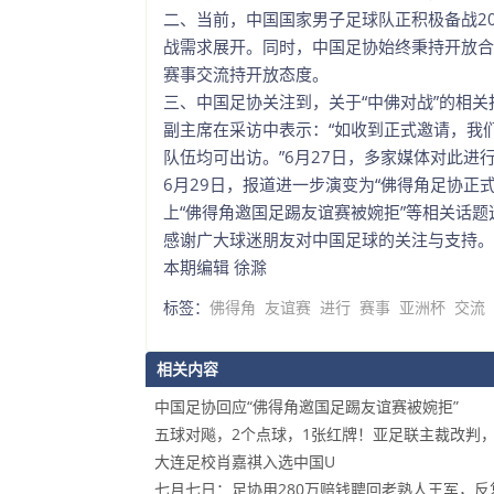
二、当前，中国国家男子足球队正积极备战2
战需求展开。同时，中国足协始终秉持开放合
赛事交流持开放态度。
三、中国足协关注到，关于“中佛对战”的相关
副主席在采访中表示：“如收到正式邀请，我们
队伍均可出访。”6月27日，多家媒体对此进
6月29日，报道进一步演变为“佛得角足协正
上“佛得角邀国足踢友谊赛被婉拒”等相关话题
感谢广大球迷朋友对中国足球的关注与支持。
本期编辑 徐滁
标签：
佛得角
友谊赛
进行
赛事
亚洲杯
交流
相关内容
中国足协回应“佛得角邀国足踢友谊赛被婉拒”
五球对飚，2个点球，1张红牌！亚足联主裁改判
大连足校肖嘉祺入选中国U
七月七日：足协用280万赔钱聘回老熟人王军，