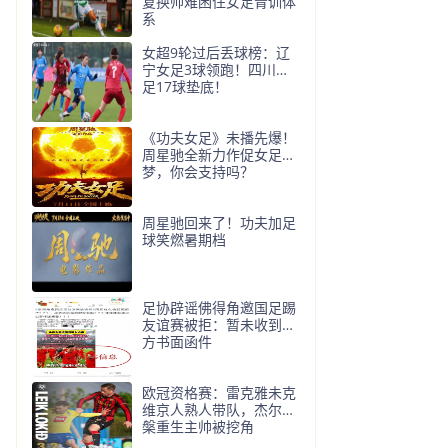
复换帅难困住女足青训体
系
女超9轮过后丢球榜：辽
宁女足3球领跑！四川女
足17球垫底！
《功夫女足》未播先爆！
周星驰全新力作促女足追
梦，你会支持吗？
周星驰回来了！功夫加足
球笑燃暑期档
足协辟谣佛得角邀国足踢
友谊赛被拒：暂未收到对
方书面函件
欧冠资格赛：雷克雅未克
维京人熟人带队，杰尔涅
槃重生主帅被挖角