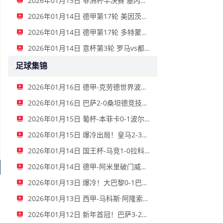
2026年01月15日 非洲杯半决赛 塞内加尔vs埃及 全场录像
2026年01月14日 德甲第17轮 美因茨vs海登海姆 全场录像
2026年01月14日 德甲第17轮 多特蒙德vs不莱梅 全场录像
2026年01月14日 意杯第3轮 罗马vs都灵 全场录像
足球集锦
2026年01月16日 德甲-克劳德世界波柳比西奇绝平 十人柏林联合1-1奥格斯堡
2026年01月16日 巴萨2-0桑坦德竞技晋级国王杯八强 费兰单刀球破门亚马尔建功
2026年01月15日 葡杯-本菲卡0-1波尔图止步八强 贝德纳雷克制胜帕夫利季斯失良机
2026年01月15日 爆冷出局！皇马2-3遭西乙队阿尔瓦塞特补时绝杀 无缘国王杯8强
2026年01月14日 国王杯-马竞1-0拉科鲁尼亚 格列兹曼十分角任意球破门+远射中横梁
2026年01月14日 德甲-阿米里破门威德默建功 美因茨2-1海登海姆
2026年01月13日 爆冷！大巴黎0-1巴黎FC止步法国杯32强 登贝莱失单刀埃梅里中框
2026年01月13日 西甲-马科斯·阿隆索点射制胜 塞尔塔客场1-0塞维利亚
2026年01月12日 新年首冠！巴萨3-2皇马卫冕西超杯 拉菲尼亚双响维尼修斯一条龙