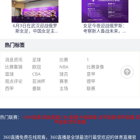
6月3日在武汉迎战俄罗
女足今夜迎战俄罗斯：
斯女足，中国女足主
考察新人备战未来，古
帅：“这是很好的挑战!”
雅沙退役展玫瑰情怀
热门标签
消息资讯
足球
比赛
1
比赛集锦
欧冠
NBA
比赛录像
篮球
CBA
球员
意甲
观点评论
亚洲杯
赛季
德甲
西甲
曼联
主场
联赛
热门联赛：
NBA直播
英超直播
CBA直播
中超直播
法甲直播
德甲直播
意
甲直播
西甲直播
360直播免费在线观看，360直播是全球最流行最受欢迎的体育直播官