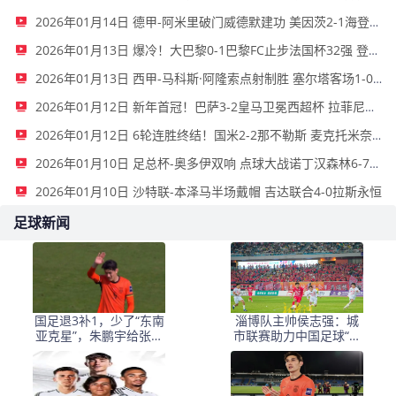
2026年01月14日 德甲-阿米里破门威德默建功 美因茨2-1海登海姆
2026年01月13日 爆冷！大巴黎0-1巴黎FC止步法国杯32强 登贝莱失单刀埃梅里中框
2026年01月13日 西甲-马科斯·阿隆索点射制胜 塞尔塔客场1-0塞维利亚
2026年01月12日 新年首冠！巴萨3-2皇马卫冕西超杯 拉菲尼亚双响维尼修斯一条龙
2026年01月12日 6轮连胜终结！国米2-2那不勒斯 麦克托米奈双响恰20点射孔蒂染红
2026年01月10日 足总杯-奥多伊双响 点球大战诺丁汉森林6-7雷克瑟姆
2026年01月10日 沙特联-本泽马半场戴帽 吉达联合4-0拉斯永恒
足球新闻
国足退3补1，少了“东南
淄博队主帅侯志强：城
亚克星”，朱鹏宇给张玉
市联赛助力中国足球“基
宁当替补 防线不稳
础建设”｜专访