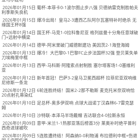
2026年01月15日 葡杯-本菲卡0-1波尔图止步八强 贝德纳雷克制胜帕夫
利季斯失良机
2026年01月15日 爆冷出局！皇马2-3遭西乙队阿尔瓦塞特补时绝杀 无
缘国王杯8强
2026年01月14日 国王杯-马竞1-0拉科鲁尼亚 格列兹曼十分角任意球破
门+远射中横梁
2026年01月14日 德甲-阿米里破门威德默建功 美因茨2-1海登海姆
2026年01月13日 爆冷！大巴黎0-1巴黎FC止步法国杯32强 登贝莱失单
刀埃梅里中框
2026年01月13日 西甲-马科斯·阿隆索点射制胜 塞尔塔客场1-0塞维利
亚
2026年01月12日 新年首冠！巴萨3-2皇马卫冕西超杯 拉菲尼亚双响维
尼修斯一条龙
2026年01月12日 6轮连胜终结！国米2-2那不勒斯 麦克托米奈双响恰
20点射孔蒂染红
2026年01月10日 足总杯-奥多伊双响 点球大战诺丁汉森林6-7雷克瑟
姆
2026年01月10日 沙特联-本泽马半场戴帽 吉达联合4-0拉斯永恒
2026年01月09日 意甲-米兰1-1热那亚落后榜首3分 莱奥补时绝平普利
西奇进球被吹
2026年01月09日 5连胜遭终结！阿森纳0-0利物浦 布拉德利中框+伤退