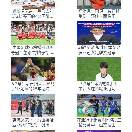
尴尬且无奈！皇马去年
坏消息！国足三名悍将
近2亿签下的4名国脚新
受伤，邵佳一面临用人
援，今夏均无缘世界杯
荒，武磊也难出场
中国足球小将横扫欧洲
朝鲜女足 战胜日本女足
夺冠！董路“野路子”，撕
获亚冠女足联赛冠军李
开了谁的遮羞布？
在明 发文祝贺
6.3号：哈吉归来，罗马
6.3号：第2成烫手山
尼亚足球的25年之痒能
芋，大连不踢亚冠阿奇
解么？
+马莱莱没必要换练好新
星更重要
韩流又来了！泰山接洽
在亚冠小组赛G组的第三
亚冠冠军教头，资历与
轮比赛中，山东泰山客
名气全面压过徐正源
场挑战韩国球队仁