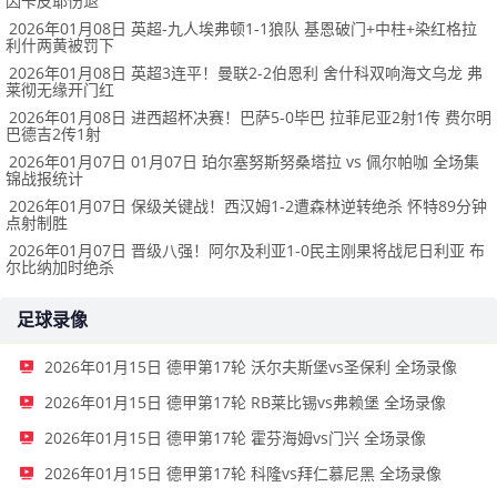
因卡皮耶伤退
2026年01月08日 英超-九人埃弗顿1-1狼队 基恩破门+中柱+染红格拉
利什两黄被罚下
2026年01月08日 英超3连平！曼联2-2伯恩利 舍什科双响海文乌龙 弗
莱彻无缘开门红
2026年01月08日 进西超杯决赛！巴萨5-0毕巴 拉菲尼亚2射1传 费尔明
巴德吉2传1射
2026年01月07日 01月07日 珀尔塞努斯努桑塔拉 vs 佩尔帕咖 全场集
锦战报统计
2026年01月07日 保级关键战！西汉姆1-2遭森林逆转绝杀 怀特89分钟
点射制胜
2026年01月07日 晋级八强！阿尔及利亚1-0民主刚果将战尼日利亚 布
尔比纳加时绝杀
足球录像
2026年01月15日 德甲第17轮 沃尔夫斯堡vs圣保利 全场录像
2026年01月15日 德甲第17轮 RB莱比锡vs弗赖堡 全场录像
2026年01月15日 德甲第17轮 霍芬海姆vs门兴 全场录像
2026年01月15日 德甲第17轮 科隆vs拜仁慕尼黑 全场录像