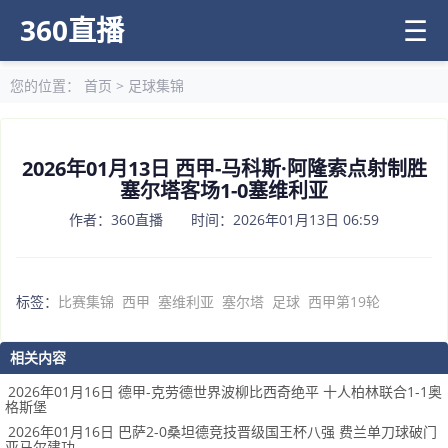
360直播
☰
您的位置：
首页
>
足球集锦
2026年01月13日 西甲-马科斯·阿隆索点射制胜
塞尔塔客场1-0塞维利亚
作者：360直播 时间：2026年01月13日 06:59
标签：
比赛集锦
西甲
塞维利亚
塞尔塔
足球
西甲第19轮
相关内容
2026年01月16日 德甲-克劳德世界波柳比西奇绝平 十人柏林联合1-1奥
格斯堡
2026年01月16日 巴萨2-0桑坦德竞技晋级国王杯八强 费兰单刀球破门
亚马尔建功