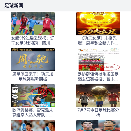
足球新闻
女超9轮过后丢球榜：辽
《功夫女足》未播先
宁女足3球领跑！四川女
爆！周星驰全新力作促
足17球垫底！
女足追梦，你会支持
吗？
周星驰回来了！功夫加
足协辟谣佛得角邀国足
足球笑燃暑期档
踢友谊赛被拒：暂未收
到对方书面函件
欧冠资格赛：雷克雅未
7月7号今日足球比赛分
克维京人熟人带队，杰
析
尔涅槃重生主帅被挖角