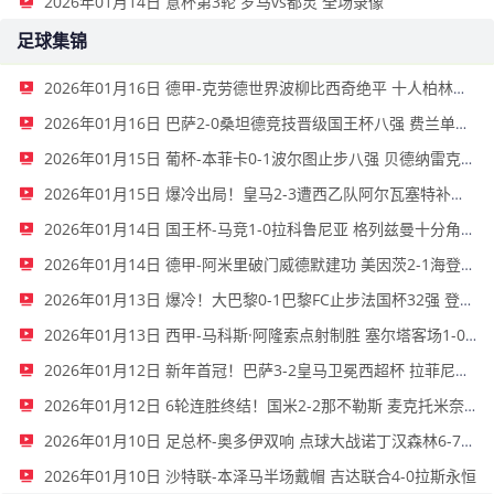
2026年01月14日 意杯第3轮 罗马vs都灵 全场录像
足球集锦
2026年01月16日 德甲-克劳德世界波柳比西奇绝平 十人柏林联合1-1奥格斯堡
2026年01月16日 巴萨2-0桑坦德竞技晋级国王杯八强 费兰单刀球破门亚马尔建功
2026年01月15日 葡杯-本菲卡0-1波尔图止步八强 贝德纳雷克制胜帕夫利季斯失良机
2026年01月15日 爆冷出局！皇马2-3遭西乙队阿尔瓦塞特补时绝杀 无缘国王杯8强
2026年01月14日 国王杯-马竞1-0拉科鲁尼亚 格列兹曼十分角任意球破门+远射中横梁
2026年01月14日 德甲-阿米里破门威德默建功 美因茨2-1海登海姆
2026年01月13日 爆冷！大巴黎0-1巴黎FC止步法国杯32强 登贝莱失单刀埃梅里中框
2026年01月13日 西甲-马科斯·阿隆索点射制胜 塞尔塔客场1-0塞维利亚
2026年01月12日 新年首冠！巴萨3-2皇马卫冕西超杯 拉菲尼亚双响维尼修斯一条龙
2026年01月12日 6轮连胜终结！国米2-2那不勒斯 麦克托米奈双响恰20点射孔蒂染红
2026年01月10日 足总杯-奥多伊双响 点球大战诺丁汉森林6-7雷克瑟姆
2026年01月10日 沙特联-本泽马半场戴帽 吉达联合4-0拉斯永恒