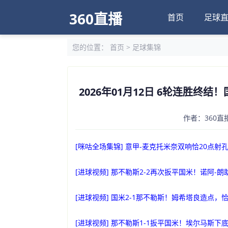
360直播
首页
足球
您的位置：
首页
>
足球集锦
2026年01月12日 6轮连胜终
作者：360直播
[咪咕全场集锦] 意甲-麦克托米奈双响恰20点射孔
[进球视频] 那不勒斯2-2再次扳平国米！诺阿
[进球视频] 国米2-1那不勒斯！姆希塔良造点
[进球视频] 那不勒斯1-1扳平国米！埃尔马斯