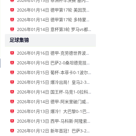
2026年01月15日 非洲杯半决赛 塞内加尔vs埃及 全场录像
2026年01月14日 德甲第17轮 美因茨vs海登海姆 全场录像
2026年01月14日 德甲第17轮 多特蒙德vs不莱梅 全场录像
2026年01月14日 意杯第3轮 罗马vs都灵 全场录像
足球集锦
2026年01月16日 德甲-克劳德世界波柳比西奇绝平 十人柏林联合1-1奥格斯堡
2026年01月16日 巴萨2-0桑坦德竞技晋级国王杯八强 费兰单刀球破门亚马尔建功
2026年01月15日 葡杯-本菲卡0-1波尔图止步八强 贝德纳雷克制胜帕夫利季斯失良机
2026年01月15日 爆冷出局！皇马2-3遭西乙队阿尔瓦塞特补时绝杀 无缘国王杯8强
2026年01月14日 国王杯-马竞1-0拉科鲁尼亚 格列兹曼十分角任意球破门+远射中横梁
2026年01月14日 德甲-阿米里破门威德默建功 美因茨2-1海登海姆
2026年01月13日 爆冷！大巴黎0-1巴黎FC止步法国杯32强 登贝莱失单刀埃梅里中框
2026年01月13日 西甲-马科斯·阿隆索点射制胜 塞尔塔客场1-0塞维利亚
2026年01月12日 新年首冠！巴萨3-2皇马卫冕西超杯 拉菲尼亚双响维尼修斯一条龙