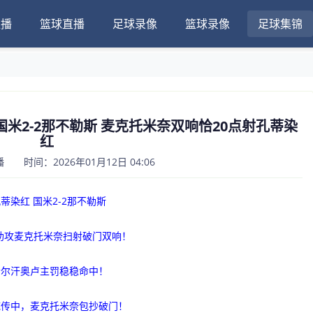
直播
篮球直播
足球录像
篮球录像
足球集锦
结！国米2-2那不勒斯 麦克托米奈双响恰20点射孔蒂染
红
 时间：2026年01月12日 04:06
蒂染红 国米2-2那不勒斯
-朗助攻麦克托米奈扫射破门双响！
，恰尔汗奥卢主罚稳稳命中！
下底传中，麦克托米奈包抄破门！