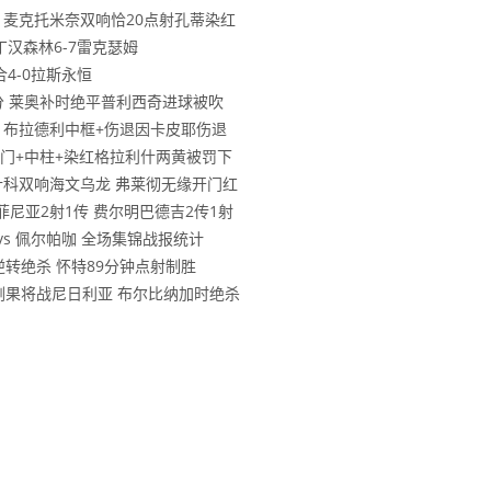
勒斯 麦克托米奈双响恰20点射孔蒂染红
诺丁汉森林6-7雷克瑟姆
合4-0拉斯永恒
首3分 莱奥补时绝平普利西奇进球被吹
物浦 布拉德利中框+伤退因卡皮耶伤退
基恩破门+中柱+染红格拉利什两黄被罚下
 舍什科双响海文乌龙 弗莱彻无缘开门红
拉菲尼亚2射1传 费尔明巴德吉2传1射
 vs 佩尔帕咖 全场集锦战报统计
林逆转绝杀 怀特89分钟点射制胜
民主刚果将战尼日利亚 布尔比纳加时绝杀