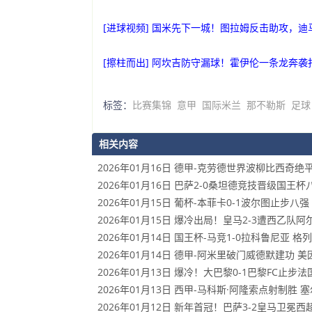
[进球视频] 国米先下一城！图拉姆反击助攻，
[擦柱而出] 阿坎吉防守漏球！霍伊伦一条龙奔
标签：
比赛集锦
意甲
国际米兰
那不勒斯
足球
相关内容
2026年01月16日 德甲-克劳德世界波柳比西奇绝
2026年01月16日 巴萨2-0桑坦德竞技晋级国
2026年01月15日 葡杯-本菲卡0-1波尔图止步
2026年01月15日 爆冷出局！皇马2-3遭西乙队
2026年01月14日 国王杯-马竞1-0拉科鲁尼亚
2026年01月14日 德甲-阿米里破门威德默建功 美
2026年01月13日 爆冷！大巴黎0-1巴黎FC止
2026年01月13日 西甲-马科斯·阿隆索点射制胜 
2026年01月12日 新年首冠！巴萨3-2皇马卫