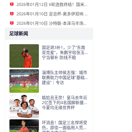
2026年01月12日 6轮连胜终结！国米2-2那不勒斯 麦克托米奈双响恰20点射孔蒂染红
2026年01月10日 足总杯-奥多伊双响 点球大战诺丁汉森林6-7雷克瑟姆
2026年01月10日 沙特联-本泽马半场戴帽 吉达联合4-0拉斯永恒
足球新闻
国足退3补1，少了“东南
亚克星”，朱鹏宇给张玉
宁当替补 防线不稳
淄博队主帅侯志强：城市
联赛助力中国足球“基础
建设”｜专访
尴尬且无奈！皇马去年近
2亿签下的4名国脚新援，
今夏均无缘世界杯
坏消息！国足三名悍将受
伤，邵佳一面临用人荒，