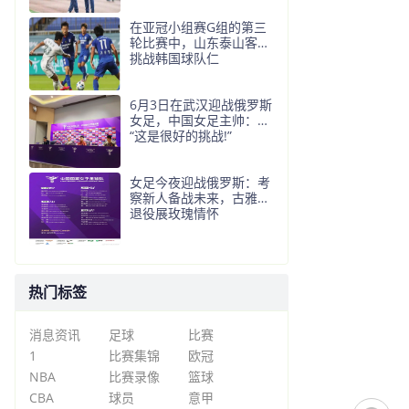
在亚冠小组赛G组的第三
轮比赛中，山东泰山客场
挑战韩国球队仁
6月3日在武汉迎战俄罗斯
女足，中国女足主帅：
“这是很好的挑战!”
女足今夜迎战俄罗斯：考
察新人备战未来，古雅沙
退役展玫瑰情怀
热门标签
消息资讯
足球
比赛
1
比赛集锦
欧冠
NBA
比赛录像
篮球
CBA
球员
意甲