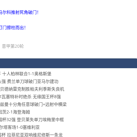
迪马尔科推射死角破门！
袭打门擦柱而出！
意甲第20轮
平 十人柏林联合1-1奥格斯堡
王杯八强 费兰单刀球破门亚马尔建功
八强 贝德纳雷克制胜帕夫利季斯失良机
阿尔瓦塞特补时绝杀 无缘国王杯8强
 格列兹曼十分角任意球破门+远射中横梁
因茨2-1海登海姆
步法国杯32强 登贝莱失单刀埃梅里中框
塞尔塔客场1-0塞维利亚
冕西超杯 拉菲尼亚双响维尼修斯一条龙