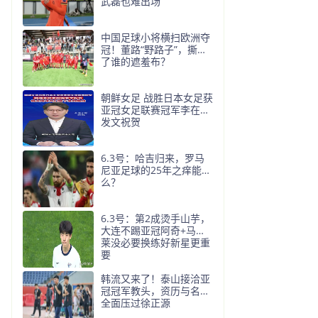
武磊也难出场
中国足球小将横扫欧洲夺
冠！董路“野路子”，撕开
了谁的遮羞布？
朝鲜女足 战胜日本女足获
亚冠女足联赛冠军李在明
发文祝贺
6.3号：哈吉归来，罗马
尼亚足球的25年之痒能解
么？
6.3号：第2成烫手山芋，
大连不踢亚冠阿奇+马莱
莱没必要换练好新星更重
要
韩流又来了！泰山接洽亚
冠冠军教头，资历与名气
全面压过徐正源