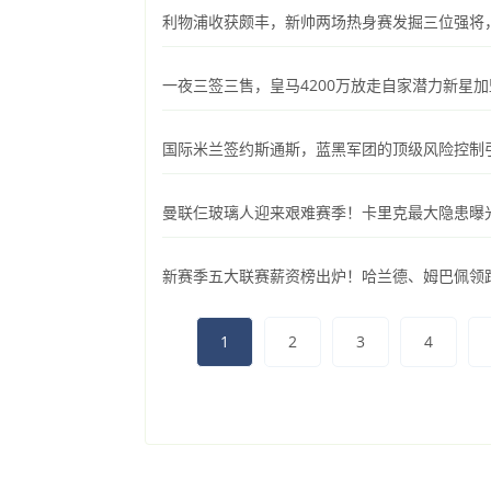
利物浦收获颇丰，新帅两场热身赛发掘三位强将
一夜三签三售，皇马4200万放走自家潜力新星
国际米兰签约斯通斯，蓝黑军团的顶级风险控制
曼联仨玻璃人迎来艰难赛季！卡里克最大隐患曝光
新赛季五大联赛薪资榜出炉！哈兰德、姆巴佩领
1
2
3
4