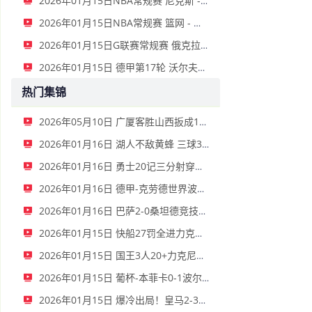
2026年01月15日NBA常规赛 尼克斯 - 国王 全场录像
2026年01月15日NBA常规赛 篮网 - 鹈鹕 全场录像
2026年01月15日G联赛常规赛 俄克拉荷马城蓝 - 撕裂之城混音 全场录像
2026年01月15日 德甲第17轮 沃尔夫斯堡vs圣保利 全场录像
热门集锦
2026年05月10日 广厦客胜山西扳成1-1 胡金秋17+11 迪亚洛关键上篮不中
2026年01月16日 湖人不敌黄蜂 三球30+11&9记三分 东契奇39分 詹姆斯29+9+6
2026年01月16日 勇士20记三分射穿尼克斯！库里27+7 巴特勒32+8 穆迪三分9中7
2026年01月16日 德甲-克劳德世界波柳比西奇绝平 十人柏林联合1-1奥格斯堡
2026年01月16日 巴萨2-0桑坦德竞技晋级国王杯八强 费兰单刀球破门亚马尔建功
2026年01月15日 快船27罚全进力克奇才迎来4连胜 哈登22+5+8 伦纳德33分4断
2026年01月15日 国王3人20+力克尼克斯 德罗赞里程碑 威少11助 布伦森伤退
2026年01月15日 葡杯-本菲卡0-1波尔图止步八强 贝德纳雷克制胜帕夫利季斯失良机
2026年01月15日 爆冷出局！皇马2-3遭西乙队阿尔瓦塞特补时绝杀 无缘国王杯8强