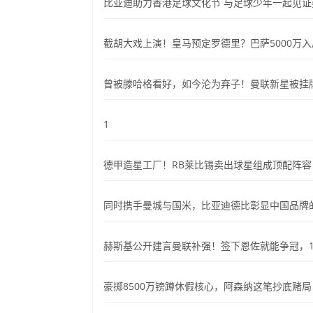
比亚迪助力香港足球文化节 与足球少年一起见
截胡大戏上演！皇马预定罗德里？巴萨5000万
曾被滕哈格看好，如今沦为弃子！曼联新星被挂
1
德甲造星工厂！RB莱比锡卖出球星组成顶配阵
同时携手曼城与国米，比亚迪德比彰显中国品牌
赫斯基公开建言曼联补强！签下恩佐就能争冠，1
豪掷8500万镑蹲休假核心，阿森纳这笔抄底赌