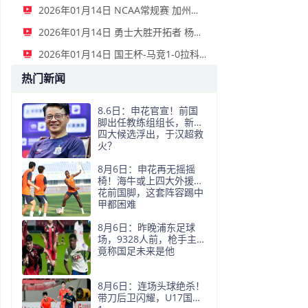
2026年01月14日 NCAA常规赛 加州圣玛丽大学 82 - 68 旧金山大学 全场集锦
2026年01月14日 勇士大胜开拓者 杨瀚森3分2板 巴特勒16+6+5 库里9中2送11助
2026年01月14日 国王杯-马竞1-0拉科鲁尼亚 格列兹曼十分角任意球破门+远射中横梁
热门新闻
8.6日：申花官宣！前国
脚出任教练组组长，新帅
四大候选浮出，于汉超救
火？
8月6日：申花再无摇摇
椅！海牛或上四大外援摧
花前国脚，这套阵容踢中
甲都困难
8月6日：昨晚浦东足球
场，9328人前，枪手主帅
竟称国足未来是他
8月6日：连场头球绝杀！
带刀后卫闪耀，U17国足