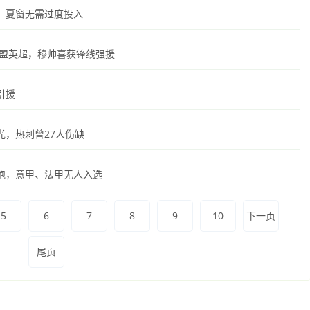
，夏窗无需过度投入
加盟英超，穆帅喜获锋线强援
引援
，热刺曾27人伤缺
跑，意甲、法甲无人入选
5
6
7
8
9
10
下一页
尾页