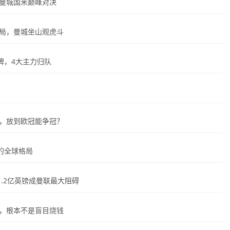
证曼城国米巅峰对决
入局，曼城坐山观虎斗
牌，4大主力归队
容，放到欧冠能争冠？
的全球格局
.2亿英镑成曼联最大阻碍
局，根本不是盲目烧钱