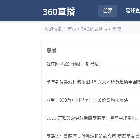
360直播
首页
足球
您的位置：
首页
> TAG信息列表 > 曼城
曼城
就在刚刚欧冠预测：斯巴达1
半年身价暴涨！波尔图 18 岁天才遭英超德甲
西甲：800万回归巴萨！白菜价签约坎塞洛
6000 万欧敲定金球后腰罗德里！皇马中场重构
罗马诺：皇萨愿支付曼城相近转会费 罗德里有最