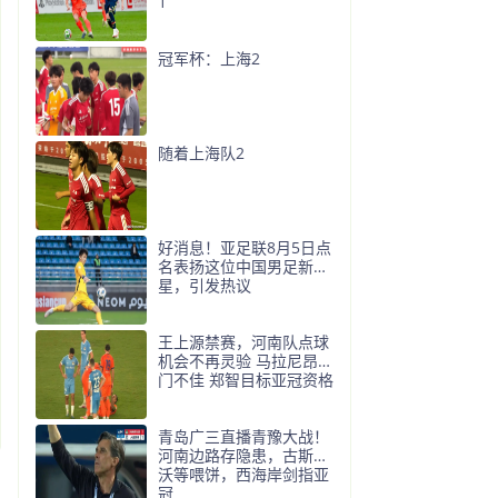
1
冠军杯：上海2
随着上海队2
好消息！亚足联8月5日点
名表扬这位中国男足新
星，引发热议
王上源禁赛，河南队点球
机会不再灵验 马拉尼昂射
门不佳 郑智目标亚冠资格
青岛广三直播青豫大战！
河南边路存隐患，古斯塔
沃等喂饼，西海岸剑指亚
冠