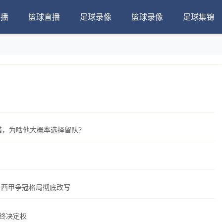
直播
篮球直播
足球录像
篮球录像
足球集锦
围猎，为啥他大概率选择留队？
，西甲争冠格局彻底改写
终决定权