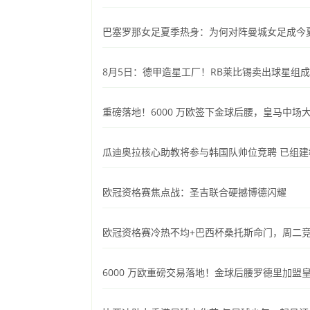
巴塞罗那女足夏季热身：为何对阵曼城女足成今
8月5日：德甲造星工厂！RB莱比锡卖出球星组
重磅落地！6000 万欧签下金球后腰，皇马中
瓜迪奥拉核心助教将参与韩国队帅位竞聘 已组建
欧冠资格赛焦点战：圣吉联合硬撼博德闪耀
欧冠资格赛冷热不均+巴西杯桑托斯命门，周二竞
6000 万欧重磅交易落地！金球后腰罗德里加