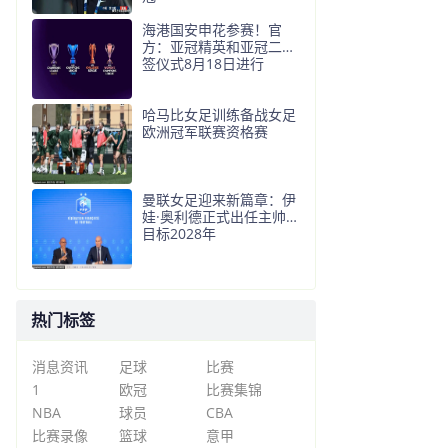
海港国安申花参赛！官
方：亚冠精英和亚冠二抽
签仪式8月18日进行
哈马比女足训练备战女足
欧洲冠军联赛资格赛
曼联女足迎来新篇章：伊
娃·奥利德正式出任主帅，
目标2028年
热门标签
消息资讯
足球
比赛
1
欧冠
比赛集锦
NBA
球员
CBA
比赛录像
篮球
意甲