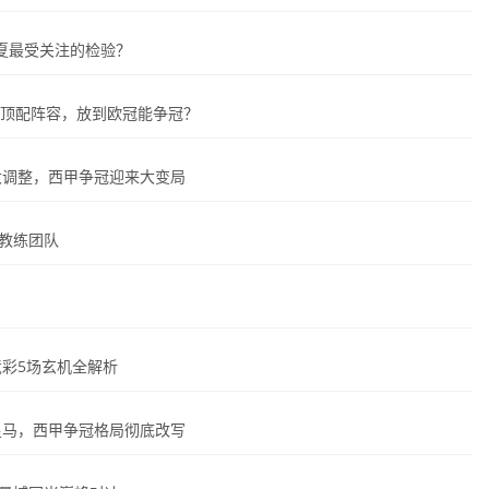
夏最受关注的检验？
成顶配阵容，放到欧冠能争冠？
场大调整，西甲争冠迎来大变局
教练团队
彩5场玄机全解析
盟皇马，西甲争冠格局彻底改写