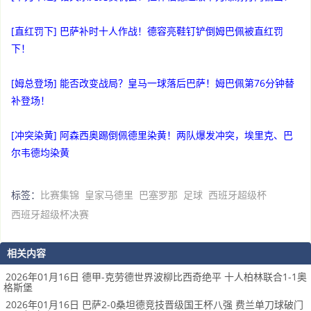
[直红罚下] 巴萨补时十人作战！德容亮鞋钉铲倒姆巴佩被直红罚
下！
[姆总登场] 能否改变战局？皇马一球落后巴萨！姆巴佩第76分钟替
补登场！
[冲突染黄] 阿森西奥踢倒佩德里染黄！两队爆发冲突，埃里克、巴
尔韦德均染黄
标签：
比赛集锦
皇家马德里
巴塞罗那
足球
西班牙超级杯
西班牙超级杯决赛
相关内容
2026年01月16日 德甲-克劳德世界波柳比西奇绝平 十人柏林联合1-1奥
格斯堡
2026年01月16日 巴萨2-0桑坦德竞技晋级国王杯八强 费兰单刀球破门