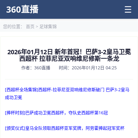
360直播
☰
您的位置：
首页
>
足球集锦
2026年01月12日 新年首冠！巴萨3-2皇马卫冕
西超杯 拉菲尼亚双响维尼修斯一条龙
作者：360直播 时间：2026年01月12日 04:25
[西超杯全场集锦]西超杯-拉菲尼亚双响维尼修斯破门 巴萨3-2皇马
成功卫冕
[捧杯时刻]巴萨成功卫冕西超杯，夺队史西超杯第16冠
[颁奖仪式]皇马全队领取西超杯亚军奖牌，阿劳霍捧起冠军奖杯