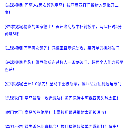
[进球视频] 巴萨3-2再次领先皇马！拉菲尼亚打门折射入网梅开二
度！
[进球视频]精彩的国家德比！贡萨洛乱战中补射扳平，两队补时4分
钟进3球
[进球视频]巴萨再次领先！佩德里直塞送助攻，莱万单刀挑射破门
[进球视频]炸裂！维尼修斯连过数人一条龙破门，超强个人能力扳平
巴萨！
[进球视频]巴萨1-0领先！皇马中圈被断球，拉菲尼亚抽射远角破门
[头球攻门] 皇马最后一攻造威胁！姆巴佩传中阿森西奥头球太正！
[射门太正] 皇马险些绝平！卡雷拉斯跟进推射太正被没收！
[单刀不进] 错失杀死比赛机会！拉什福德超级单刀爆射打门偏出！