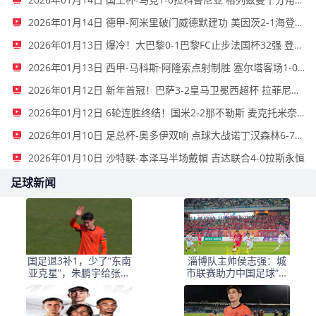
2026年01月14日 国王杯-马竞1-0拉科鲁尼亚 格列兹曼十分角任意球破门+远射中横梁
2026年01月14日 德甲-阿米里破门威德默建功 美因茨2-1海登海姆
2026年01月13日 爆冷！大巴黎0-1巴黎FC止步法国杯32强 登贝莱失单刀埃梅里中框
2026年01月13日 西甲-马科斯·阿隆索点射制胜 塞尔塔客场1-0塞维利亚
2026年01月12日 新年首冠！巴萨3-2皇马卫冕西超杯 拉菲尼亚双响维尼修斯一条龙
2026年01月12日 6轮连胜终结！国米2-2那不勒斯 麦克托米奈双响恰20点射孔蒂染红
2026年01月10日 足总杯-奥多伊双响 点球大战诺丁汉森林6-7雷克瑟姆
2026年01月10日 沙特联-本泽马半场戴帽 吉达联合4-0拉斯永恒
足球新闻
国足退3补1，少了“东南
淄博队主帅侯志强：城
亚克星”，朱鹏宇给张玉
市联赛助力中国足球“基
宁当替补 防线不稳
础建设”｜专访