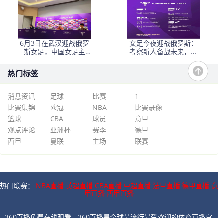
6月3日在武汉迎战俄罗
女足今夜迎战俄罗斯：
斯女足，中国女足主
考察新人备战未来，古
帅：“这是很好的挑战!”
雅沙退役展玫瑰情怀
热门标签
消息资讯
足球
比赛
1
比赛集锦
欧冠
NBA
比赛录像
篮球
CBA
球员
意甲
观点评论
亚洲杯
赛季
德甲
西甲
曼联
主场
联赛
热门联赛：
NBA直播
英超直播
CBA直播
中超直播
法甲直播
德甲直播
意
甲直播
西甲直播
360直播免费在线观看，360直播是全球最流行最受欢迎的体育直播官