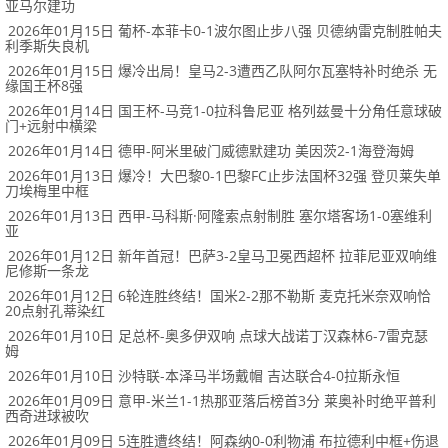
亚马尔建功
2026年01月15日 葡杯-本菲卡0-1波尔图止步八强 贝德纳雷克制胜帕夫
利季斯失良机
2026年01月15日 爆冷出局！皇马2-3遭西乙队阿尔瓦塞特补时绝杀 无
缘国王杯8强
2026年01月14日 国王杯-马竞1-0拉科鲁尼亚 格列兹曼十分角任意球破
门+远射中横梁
2026年01月14日 德甲-阿米里破门威德默建功 美因茨2-1海登海姆
2026年01月13日 爆冷！大巴黎0-1巴黎FC止步法国杯32强 登贝莱失单
刀埃梅里中框
2026年01月13日 西甲-马科斯·阿隆索点射制胜 塞尔塔客场1-0塞维利
亚
2026年01月12日 新年首冠！巴萨3-2皇马卫冕西超杯 拉菲尼亚双响维
尼修斯一条龙
2026年01月12日 6轮连胜终结！国米2-2那不勒斯 麦克托米奈双响恰
20点射孔蒂染红
2026年01月10日 足总杯-奥多伊双响 点球大战诺丁汉森林6-7雷克瑟
姆
2026年01月10日 沙特联-本泽马半场戴帽 吉达联合4-0拉斯永恒
2026年01月09日 意甲-米兰1-1热那亚落后榜首3分 莱奥补时绝平普利
西奇进球被吹
2026年01月09日 5连胜遭终结！阿森纳0-0利物浦 布拉德利中框+伤退