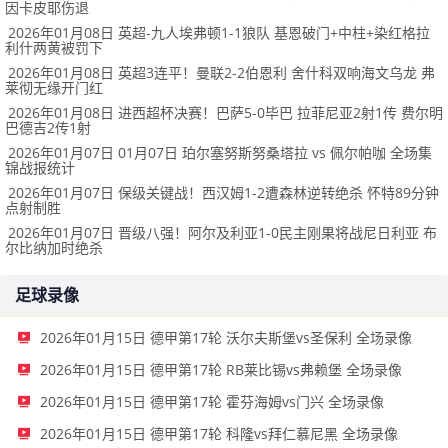
因卡皮耶伤退
2026年01月08日 英超-九人埃弗顿1-1狼队 基恩破门+中柱+染红格拉
利什两黄被罚下
2026年01月08日 英超3连平！曼联2-2伯恩利 舍什科双响海文乌龙 弗
莱彻无缘开门红
2026年01月08日 进西超杯决赛！巴萨5-0毕巴 拉菲尼亚2射1传 费尔明
巴德吉2传1射
2026年01月07日 01月07日 珀尔塞努斯努桑塔拉 vs 佩尔帕咖 全场集
锦战报统计
2026年01月07日 保级关键战！西汉姆1-2遭森林逆转绝杀 怀特89分钟
点射制胜
2026年01月07日 晋级八强！阿尔及利亚1-0民主刚果将战尼日利亚 布
尔比纳加时绝杀
足球录像
2026年01月15日 德甲第17轮 沃尔夫斯堡vs圣保利 全场录像
2026年01月15日 德甲第17轮 RB莱比锡vs弗赖堡 全场录像
2026年01月15日 德甲第17轮 霍芬海姆vs门兴 全场录像
2026年01月15日 德甲第17轮 科隆vs拜仁慕尼黑 全场录像