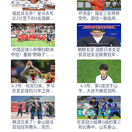
尴尬且无奈！皇马去年
坏消息！国足三名悍将
近2亿签下的4名国脚新
受伤，邵佳一面临用人
援，今夏均无缘世界杯
荒，武磊也难出场
中国足球小将横扫欧洲
朝鲜女足 战胜日本女足
夺冠！董路“野路子”，撕
获亚冠女足联赛冠军李
开了谁的遮羞布？
在明 发文祝贺
6.3号：哈吉归来，罗马
6.3号：第2成烫手山
尼亚足球的25年之痒能
芋，大连不踢亚冠阿奇
解么？
+马莱莱没必要换练好新
星更重要
韩流又来了！泰山接洽
在亚冠小组赛G组的第三
亚冠冠军教头，资历与
轮比赛中，山东泰山客
名气全面压过徐正源
场挑战韩国球队仁