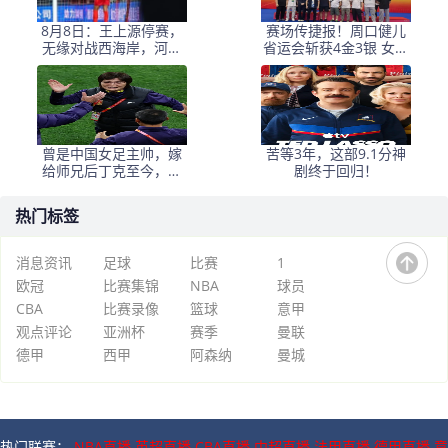
8月8日：王上源停赛，
赛场传捷报！周口健儿
无缘对战西海岸，河南
省运会斩获4金3银 女足
中场失核，郑智率队剑
（甲组）创历史摘银
指亚冠！
曾是中国女足主帅，嫁
苦等3年，这部9.1分神
给师兄后丁克至今，如
剧终于回归！
今丈夫是上海女足领队
热门标签
消息资讯
足球
比赛
1
欧冠
比赛集锦
NBA
球员
CBA
比赛录像
篮球
意甲
观点评论
亚洲杯
赛季
曼联
德甲
西甲
阿森纳
曼城
热门联赛：
NBA直播
英超直播
CBA直播
中超直播
法甲直播
德甲直播
意