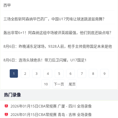
西甲
三场全胜斩阿森纳毕巴药厂，中国U17凭啥让球迷跳波兹南舞？
轰出非常6+1！阿森纳这组中场被评英超最强，他们到底还缺点啥？
8月6日：昨晚浦东足球场，9328人前，枪手主帅竟称国足未来是他
8月6日：连场头球绝杀！带刀后卫闪耀，U17国足1
1
2
3
4
5
6
7
8
9
10
下一页
尾页
热门录像
2026年01月15日CBA常规赛 广厦 - 四川 全场录像
2026年01月15日CBA常规赛 青岛 - 吉林 全场录像