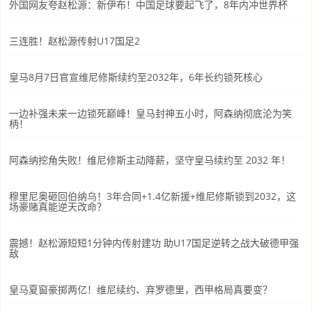
外国网友夸赵松源：新伊布！中国足球要起飞了，8年内冲世界杯
三连胜！赵松源传射U17国足2
皇马8月7日官宣维尼修斯续约至2032年，6年长约锁死核心
一边补强未来一边锁死巅峰！皇马封神五小时，阿森纳彻底沦为笑
柄！
阿森纳挖角失败！维尼修斯主动降薪，坚守皇马续约至 2032 年！
穆里尼奥砸回伯纳乌！3年合同+1.4亿新援+维尼修斯锁到2032，这
场豪赌真能逆天改命？
震撼！赵松源短短1分钟内传射建功 助U17国足逆转之战大破德甲强
敌
皇马夏窗豪掷两亿！维尼续约、弃罗德里，西甲格局真要变？