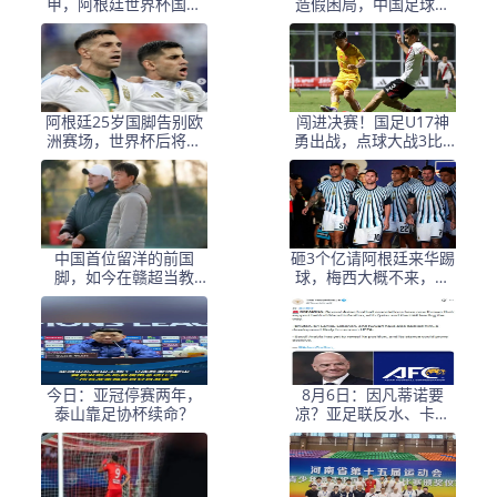
甲，阿根廷世界杯国脚
造假困局，中国足球小
梅迪纳2500万欧转会勒
将信任危机何解？
沃库森
阿根廷25岁国脚告别欧
闯进决赛！国足U17神
洲赛场，世界杯后将重
勇出战，点球大战3比1
返阿超！
淘汰河床，豪取四战不
败！
中国首位留洋的前国
砸3个亿请阿根廷来华踢
脚，如今在赣超当教
球，梅西大概不来，却
练，1.9米儿子也选足球
要国足上去当陪练？
路
今日：亚冠停赛两年，
8月6日：因凡蒂诺要
泰山靠足协杯续命？
凉？亚足联反水、卡塔
尔挺他，世界杯权力游
戏比决赛点球还刺激！