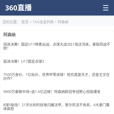
360直播
☰
您的位置：
首页
> TAG信息列表 > 阿森纳
阿森纳
闯进决赛！国足U17神勇出战，点球大战3比1淘汰河床，豪取四战不
败！
挺进决赛！U17国足点球3
7500万身价、1亿标价、世界杯零进球！他究竟是天才，还是尤文在
炒作？
9000万豪砸中场+追1.6亿边锋！阿森纳欧冠争冠野心彻底爆发
8球5助攻！21岁比利时妖锋闪耀法甲，里尔死活不肯卖，4大豪门集
体疯抢