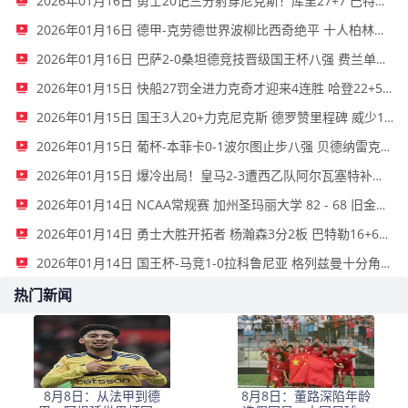
2026年01月16日 勇士20记三分射穿尼克斯！库里27+7 巴特勒32+8 穆迪三分9中7
2026年01月16日 德甲-克劳德世界波柳比西奇绝平 十人柏林联合1-1奥格斯堡
2026年01月16日 巴萨2-0桑坦德竞技晋级国王杯八强 费兰单刀球破门亚马尔建功
2026年01月15日 快船27罚全进力克奇才迎来4连胜 哈登22+5+8 伦纳德33分4断
2026年01月15日 国王3人20+力克尼克斯 德罗赞里程碑 威少11助 布伦森伤退
2026年01月15日 葡杯-本菲卡0-1波尔图止步八强 贝德纳雷克制胜帕夫利季斯失良机
2026年01月15日 爆冷出局！皇马2-3遭西乙队阿尔瓦塞特补时绝杀 无缘国王杯8强
2026年01月14日 NCAA常规赛 加州圣玛丽大学 82 - 68 旧金山大学 全场集锦
2026年01月14日 勇士大胜开拓者 杨瀚森3分2板 巴特勒16+6+5 库里9中2送11助
2026年01月14日 国王杯-马竞1-0拉科鲁尼亚 格列兹曼十分角任意球破门+远射中横梁
热门新闻
8月8日：从法甲到德
8月8日：董路深陷年龄