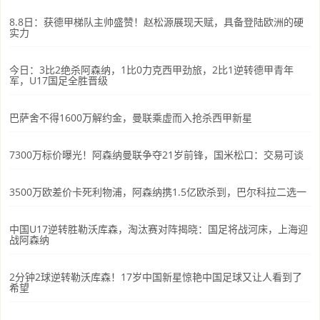
8.8日：获德甲梯队主帅盛赞！赵松源展现天赋，具备登陆欧洲的硬
实力
今日：3比2绝杀阿森纳，1比0力克西甲劲旅，2比1逆转德甲青年
军，U17国足全胜晋级
巴萨舍不得1600万解约金，曼联乘虚而入抢杀西甲新星
7300万标价曝光！阿森纳曼联争夺21岁前锋，国米松口：交易可谈
3500万欧差价卡死利物浦，阿森纳携1.5亿欧杀到，巴尔科拉二选一
中国U17逆转胜勒沃库森，淘汰赛对阵揭晓：国足将战河床，上海迎
战阿森纳
2分钟2球逆转勒沃库森！17岁中国新星惊艳中国足球又让人看到了
希望