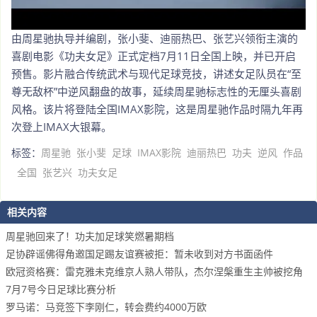
由周星驰执导并编剧，张小斐、迪丽热巴、张艺兴领衔主演的
喜剧电影《功夫女足》正式定档7月11日全国上映，并已开启
预售。影片融合传统武术与现代足球竞技，讲述女足队员在“至
尊无敌杯”中逆风翻盘的故事，延续周星驰标志性的无厘头喜剧
风格。该片将登陆全国IMAX影院，这是周星驰作品时隔九年再
次登上IMAX大银幕。
标签：
周星驰
张小斐
足球
IMAX影院
迪丽热巴
功夫
逆风
作品
全国
张艺兴
功夫女足
相关内容
周星驰回来了！功夫加足球笑燃暑期档
足协辟谣佛得角邀国足踢友谊赛被拒：暂未收到对方书面函件
欧冠资格赛：雷克雅未克维京人熟人带队，杰尔涅槃重生主帅被挖角
7月7号今日足球比赛分析
罗马诺：马竞签下李刚仁，转会费约4000万欧