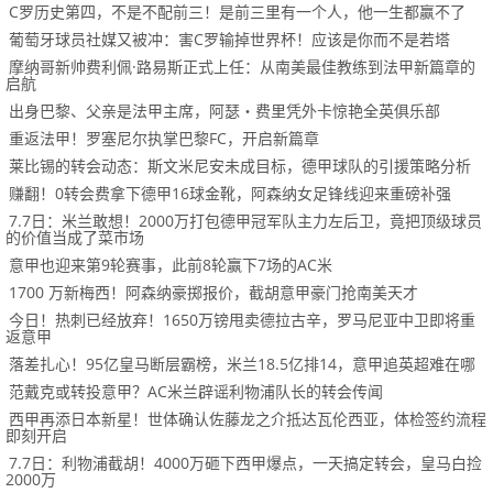
C罗历史第四，不是不配前三！是前三里有一个人，他一生都赢不了
葡萄牙球员社媒又被冲：害C罗输掉世界杯！应该是你而不是若塔
摩纳哥新帅费利佩·路易斯正式上任：从南美最佳教练到法甲新篇章的
启航
出身巴黎、父亲是法甲主席，阿瑟・费里凭外卡惊艳全英俱乐部
重返法甲！罗塞尼尔执掌巴黎FC，开启新篇章
莱比锡的转会动态：斯文米尼安未成目标，德甲球队的引援策略分析
赚翻！0转会费拿下德甲16球金靴，阿森纳女足锋线迎来重磅补强
7.7日：米兰敢想！2000万打包德甲冠军队主力左后卫，竟把顶级球员
的价值当成了菜市场
意甲也迎来第9轮赛事，此前8轮赢下7场的AC米
1700 万新梅西！阿森纳豪掷报价，截胡意甲豪门抢南美天才
今日！热刺已经放弃！1650万镑甩卖德拉古辛，罗马尼亚中卫即将重
返意甲
落差扎心！95亿皇马断层霸榜，米兰18.5亿排14，意甲追英超难在哪
范戴克或转投意甲？AC米兰辟谣利物浦队长的转会传闻
西甲再添日本新星！世体确认佐藤龙之介抵达瓦伦西亚，体检签约流程
即刻开启
7.7日：利物浦截胡！4000万砸下西甲爆点，一天搞定转会，皇马白捡
2000万