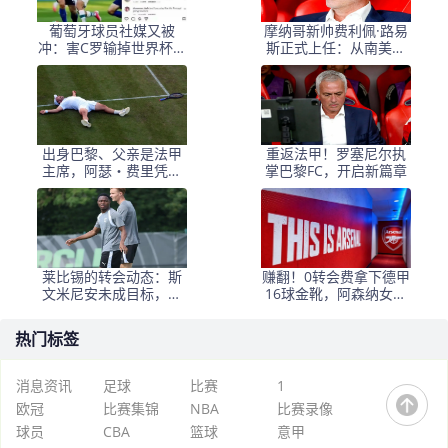
葡萄牙球员社媒又被
摩纳哥新帅费利佩·路易
冲：害C罗输掉世界杯！
斯正式上任：从南美最
应该是你而不是若塔
佳教练到法甲新篇章的
启航
出身巴黎、父亲是法甲
重返法甲！罗塞尼尔执
主席，阿瑟・费里凭外
掌巴黎FC，开启新篇章
卡惊艳全英俱乐部
莱比锡的转会动态：斯
赚翻！0转会费拿下德甲
文米尼安未成目标，德
16球金靴，阿森纳女足
甲球队的引援策略分析
锋线迎来重磅补强
热门标签
消息资讯
足球
比赛
1
欧冠
比赛集锦
NBA
比赛录像
球员
CBA
篮球
意甲