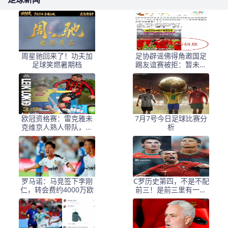
周星驰回来了！功夫加
足协辟谣佛得角邀国足
足球笑燃暑期档
踢友谊赛被拒：暂未收
到对方书面函件
欧冠资格赛：雷克雅未
7月7号今日足球比赛分
克维京人熟人带队，杰
析
尔涅槃重生主帅被挖角
罗马诺：马竞签下李刚
C罗历史第四，不是不配
仁，转会费约4000万欧
前三！是前三里有一个
人，他一生都赢不了