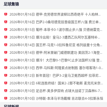
足球集锦
2026年01月16日 德甲-克劳德世界波柳比西奇绝平 十人柏林联合1-1奥格斯堡
2026年01月16日 巴萨2-0桑坦德竞技晋级国王杯八强 费兰单刀球破门亚马尔建功
2026年01月15日 葡杯-本菲卡0-1波尔图止步八强 贝德纳雷克制胜帕夫利季斯失良机
2026年01月15日 爆冷出局！皇马2-3遭西乙队阿尔瓦塞特补时绝杀 无缘国王杯8强
2026年01月14日 国王杯-马竞1-0拉科鲁尼亚 格列兹曼十分角任意球破门+远射中横梁
2026年01月14日 德甲-阿米里破门威德默建功 美因茨2-1海登海姆
2026年01月13日 爆冷！大巴黎0-1巴黎FC止步法国杯32强 登贝莱失单刀埃梅里中框
2026年01月13日 西甲-马科斯·阿隆索点射制胜 塞尔塔客场1-0塞维利亚
2026年01月12日 新年首冠！巴萨3-2皇马卫冕西超杯 拉菲尼亚双响维尼修斯一条龙
2026年01月12日 6轮连胜终结！国米2-2那不勒斯 麦克托米奈双响恰20点射孔蒂染红
2026年01月10日 足总杯-奥多伊双响 点球大战诺丁汉森林6-7雷克瑟姆
2026年01月10日 沙特联-本泽马半场戴帽 吉达联合4-0拉斯永恒
足球新闻