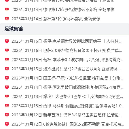
2026年01月14日 德甲第17轮 美因茨vs海登海姆 全场录像
2026年01月14日 德甲第17轮 多特蒙德vs不莱梅 全场录像
2026年01月14日 意杯第3轮 罗马vs都灵 全场录像
足球集锦
2026年01月16日 德甲-克劳德世界波柳比西奇绝平 十人柏林联合1-1奥格斯堡
2026年01月16日 巴萨2-0桑坦德竞技晋级国王杯八强 费兰单刀球破门亚马尔建功
2026年01月15日 葡杯-本菲卡0-1波尔图止步八强 贝德纳雷克制胜帕夫利季斯失良机
2026年01月15日 爆冷出局！皇马2-3遭西乙队阿尔瓦塞特补时绝杀 无缘国王杯8强
2026年01月14日 国王杯-马竞1-0拉科鲁尼亚 格列兹曼十分角任意球破门+远射中横梁
2026年01月14日 德甲-阿米里破门威德默建功 美因茨2-1海登海姆
2026年01月13日 爆冷！大巴黎0-1巴黎FC止步法国杯32强 登贝莱失单刀埃梅里中框
2026年01月13日 西甲-马科斯·阿隆索点射制胜 塞尔塔客场1-0塞维利亚
2026年01月12日 新年首冠！巴萨3-2皇马卫冕西超杯 拉菲尼亚双响维尼修斯一条龙
2026年01月12日 6轮连胜终结！国米2-2那不勒斯 麦克托米奈双响恰20点射孔蒂染红