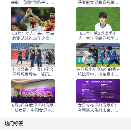
夺冠！董路“野路子”，撕
获亚冠女足联赛冠军李
开了谁的遮羞布？
在明 发文祝贺
6.3号：哈吉归来，罗马
6.3号：第2成烫手山
尼亚足球的25年之痒能
芋，大连不踢亚冠阿奇
解么？
+马莱莱没必要换练好新
星更重要
韩流又来了！泰山接洽
在亚冠小组赛G组的第三
亚冠冠军教头，资历与
轮比赛中，山东泰山客
名气全面压过徐正源
场挑战韩国球队仁
6月3日在武汉迎战俄罗
女足今夜迎战俄罗斯：
斯女足，中国女足主
考察新人备战未来，古
帅：“这是很好的挑战!”
雅沙退役展玫瑰情怀
热门标签