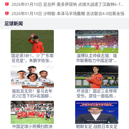
2026年01月10日 足总杯-奥多伊双响 点球大战诺丁汉森林6-7雷克瑟姆
2026年01月10日 沙特联-本泽马半场戴帽 吉达联合4-0拉斯永恒
足球新闻
国足退3补1，少了“东南
淄博队主帅侯志强：城
亚克星”，朱鹏宇给张玉
市联赛助力中国足球“基
宁当替补 防线不稳
础建设”｜专访
尴尬且无奈！皇马去年
坏消息！国足三名悍将
近2亿签下的4名国脚新
受伤，邵佳一面临用人
援，今夏均无缘世界杯
荒，武磊也难出场
中国足球小将横扫欧洲
朝鲜女足 战胜日本女足