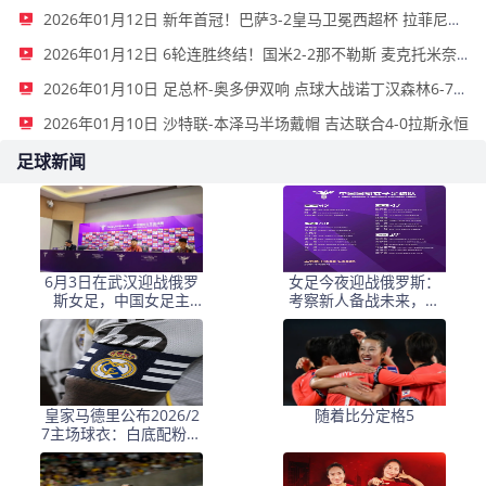
2026年01月12日 新年首冠！巴萨3-2皇马卫冕西超杯 拉菲尼亚双响维尼修斯一条龙
2026年01月12日 6轮连胜终结！国米2-2那不勒斯 麦克托米奈双响恰20点射孔蒂染红
2026年01月10日 足总杯-奥多伊双响 点球大战诺丁汉森林6-7雷克瑟姆
2026年01月10日 沙特联-本泽马半场戴帽 吉达联合4-0拉斯永恒
足球新闻
6月3日在武汉迎战俄罗
女足今夜迎战俄罗斯：
斯女足，中国女足主
考察新人备战未来，古
帅：“这是很好的挑战!”
雅沙退役展玫瑰情怀
皇家马德里公布2026/2
随着比分定格5
7主场球衣：白底配粉与
深绿，桑巴·科纳特与邓
弗里斯转会传闻添热点