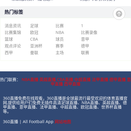
偶然”
热门标签
消息资讯
足球
比赛
1
比赛集锦
欧冠
NBA
比赛录像
篮球
CBA
球员
意甲
观点评论
亚洲杯
赛季
德甲
西甲
曼联
主场
联赛
热门联赛：
NBA直播
英超直播
CBA直播
中超直播
法甲直播
德甲直播
意
甲直播
西甲直播
360直播免费在线观看，360直播是全球最流行最受欢迎的体育直播官
网,提供给用户们免费无插件高清足球直播、NBA直播、英超直播、德
甲直播、意甲直播、法甲直播、中超直播、欧冠直播、世界杯直播
等。
360直播 | All Football App
网站地图