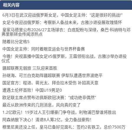
相关内容
6月3日在武汉迎战俄罗斯女足，中国女足主帅：“这是很好的挑战!”
女足今夜迎战俄罗斯：考察新人备战未来，古雅沙退役展玫瑰情怀
皇家马德里公布2026/27主场球衣：白底配粉与深绿，桑巴·科纳特与邓
弗里斯转会传闻添热点
随着比分定格5
中国女足主帅：同时着眼亚运会与世界杯备赛
今晚！央视直播中国女足VS俄罗斯，王霜领衔出战，古雅沙举办退役
仪式
疆超联赛无弱旅 三队迎来首胜
孙继海、可兰白克助阵疆超联赛 伊犁队遭遇世界波绝平
国足官方：程进、蒋光太、拜合拉木受伤 补招高天意
遭遇土伦杯首败！中国U19男足0
欧足联主席点赞布达佩斯欧冠决赛：“成功绝非偶然”
最近从欧洲传来的几则消息，风向真的变了
1.2亿欧元！19岁过人王引爆豪门争夺战，利物浦巴黎谁将胜出
阿森纳狠下决心！清退8人筹2亿，全力备战豪购！
穆里尼奥还没上任，皇马已备好见面礼：签约2名铁卫，总价7500万