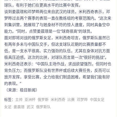
球队，有利于她们在更高水平的比赛中发挥。
谈到姜晨璟和邓梦晔两位来自武汉的球员，米利西奇表示，邓
梦晔过去两个赛季的表现一直在教练组的考察范围内。“这次来
到集训营，她展现了与她身材不符的惊人速度，同时具备空中
能力。”同时，点赞姜晨璟是一位“球商很高”的球员。
面对即将对战的俄罗斯女足，米利西奇坦言，俄罗斯队虽然已
有两年多未与中国队交手，但这支球队近期的比赛质量都不
低，是一支水平很高、实力强劲的队伍，尤其在身体对抗方面
极具压迫感。这次的比拼，对球队而言是一次“很好的挑战”。
米利西奇还表示：“中国队主场作战，求战欲望强烈，但同时也
背负压力；而俄罗斯队没有世界杯或后续大赛任务，反而可以
放开发挥，享受比赛，全力给我们制造困难，希望我们能有好
的表现。”
（来源：极目新闻）
标签：
主帅
亚洲杯
俄罗斯
米利西奇
比赛
邓梦晔
中国女足
女足
姜晨璟
武汉
俄罗斯队