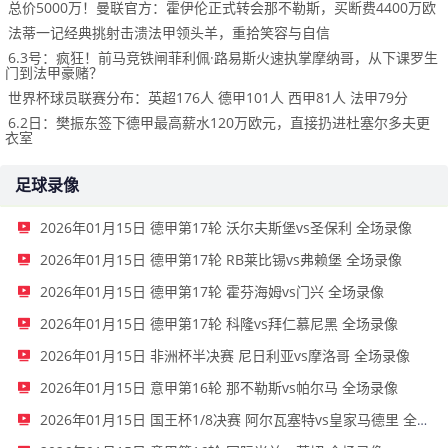
总价5000万！曼联官方：霍伊伦正式转会那不勒斯，买断费4400万欧
法蒂一记经典挑射击溃法甲领头羊，重拾笑容与自信
6.3号：疯狂！前马竞铁闸菲利佩·路易斯火速执掌摩纳哥，从下课罗生
门到法甲豪赌？
世界杯球员联赛分布：英超176人 德甲101人 西甲81人 法甲79分
6.2日：樊振东签下德甲最高薪水120万欧元，直接扔进杜塞尔多夫更
衣室
足球录像
2026年01月15日 德甲第17轮 沃尔夫斯堡vs圣保利 全场录像
2026年01月15日 德甲第17轮 RB莱比锡vs弗赖堡 全场录像
2026年01月15日 德甲第17轮 霍芬海姆vs门兴 全场录像
2026年01月15日 德甲第17轮 科隆vs拜仁慕尼黑 全场录像
2026年01月15日 非洲杯半决赛 尼日利亚vs摩洛哥 全场录像
2026年01月15日 意甲第16轮 那不勒斯vs帕尔马 全场录像
2026年01月15日 国王杯1/8决赛 阿尔瓦塞特vs皇家马德里 全场录像