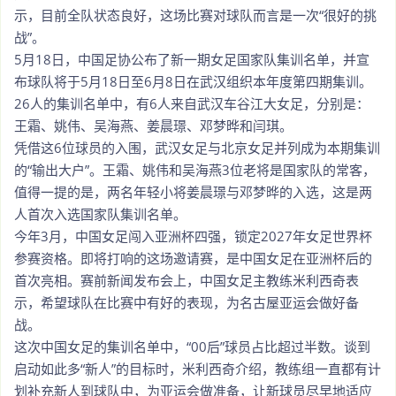
示，目前全队状态良好，这场比赛对球队而言是一次“很好的挑
战”。
5月18日，中国足协公布了新一期女足国家队集训名单，并宣
布球队将于5月18日至6月8日在武汉组织本年度第四期集训。
26人的集训名单中，有6人来自武汉车谷江大女足，分别是：
王霜、姚伟、吴海燕、姜晨璟、邓梦晔和闫琪。
凭借这6位球员的入围，武汉女足与北京女足并列成为本期集训
的“输出大户”。王霜、姚伟和吴海燕3位老将是国家队的常客，
值得一提的是，两名年轻小将姜晨璟与邓梦晔的入选，这是两
人首次入选国家队集训名单。
今年3月，中国女足闯入亚洲杯四强，锁定2027年女足世界杯
参赛资格。即将打响的这场邀请赛，是中国女足在亚洲杯后的
首次亮相。赛前新闻发布会上，中国女足主教练米利西奇表
示，希望球队在比赛中有好的表现，为名古屋亚运会做好备
战。
这次中国女足的集训名单中，“00后”球员占比超过半数。谈到
启动如此多“新人”的目标时，米利西奇介绍，教练组一直都有计
划补充新人到球队中，为亚运会做准备，让新球员尽早地适应