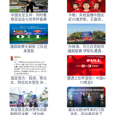
中国女足主帅：同时着
今晚！央视直播中国女
眼亚运会与世界杯备赛
足VS俄罗斯，王霜领衔
出战，古雅沙举办退役
仪式
疆超联赛无弱旅 三队迎
孙继海、可兰白克助阵
来首胜
疆超联赛 伊犁队遭遇世
界波绝平
国足官方：程进、蒋光
遭遇土伦杯首败！中国U
太、拜合拉木受伤 补招
19男足0
高天意
欧足联主席点赞布达佩
最近从欧洲传来的几则
斯欧冠决赛：“成功绝非
消息，风向真的变了