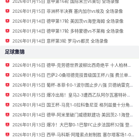
2026年01月15日 意甲第16轮 国际米兰vs莱切 全场录像
2026年01月15日 非洲杯半决赛 塞内加尔vs埃及 全场录像
2026年01月14日 德甲第17轮 美因茨vs海登海姆 全场录像
2026年01月14日 德甲第17轮 多特蒙德vs不莱梅 全场录像
2026年01月14日 意杯第3轮 罗马vs都灵 全场录像
足球集锦
2026年01月16日 德甲-克劳德世界波柳比西奇绝平 十人柏林联合1-1奥格斯堡
2026年01月16日 巴萨2-0桑坦德竞技晋级国王杯八强 费兰单刀球破门亚马尔建功
2026年01月15日 葡杯-本菲卡0-1波尔图止步八强 贝德纳雷克制胜帕夫利季斯失良机
2026年01月15日 爆冷出局！皇马2-3遭西乙队阿尔瓦塞特补时绝杀 无缘国王杯8强
2026年01月14日 国王杯-马竞1-0拉科鲁尼亚 格列兹曼十分角任意球破门+远射中横梁
2026年01月14日 德甲-阿米里破门威德默建功 美因茨2-1海登海姆
2026年01月13日 爆冷！大巴黎0-1巴黎FC止步法国杯32强 登贝莱失单刀埃梅里中框
2026年01月13日 西甲-马科斯·阿隆索点射制胜 塞尔塔客场1-0塞维利亚