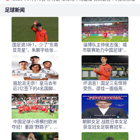
足球新闻
国足退3补1，少了“东南
淄博队主帅侯志强：城
亚克星”，朱鹏宇给张玉
市联赛助力中国足球“基
宁当替补 防线不稳
础建设”｜专访
尴尬且无奈！皇马去年
坏消息！国足三名悍将
近2亿签下的4名国脚新
受伤，邵佳一面临用人
援，今夏均无缘世界杯
荒，武磊也难出场
中国足球小将横扫欧洲
朝鲜女足 战胜日本女足
夺冠！董路“野路子”，撕
获亚冠女足联赛冠军李
开了谁的遮羞布？
在明 发文祝贺