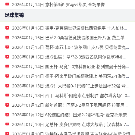
2026年01月14日 意杯第3轮 罗马vs都灵 全场录像
足球集锦
2026年01月16日 德甲-克劳德世界波柳比西奇绝平 十人柏林联合1-1奥格斯堡
2026年01月16日 巴萨2-0桑坦德竞技晋级国王杯八强 费兰单刀球破门亚马尔建功
2026年01月15日 葡杯-本菲卡0-1波尔图止步八强 贝德纳雷克制胜帕夫利季斯失良机
2026年01月15日 爆冷出局！皇马2-3遭西乙队阿尔瓦塞特补时绝杀 无缘国王杯8强
2026年01月14日 国王杯-马竞1-0拉科鲁尼亚 格列兹曼十分角任意球破门+远射中横梁
2026年01月14日 德甲-阿米里破门威德默建功 美因茨2-1海登海姆
2026年01月13日 爆冷！大巴黎0-1巴黎FC止步法国杯32强 登贝莱失单刀埃梅里中框
2026年01月13日 西甲-马科斯·阿隆索点射制胜 塞尔塔客场1-0塞维利亚
2026年01月12日 新年首冠！巴萨3-2皇马卫冕西超杯 拉菲尼亚双响维尼修斯一条龙
2026年01月12日 6轮连胜终结！国米2-2那不勒斯 麦克托米奈双响恰20点射孔蒂染红
2026年01月10日 足总杯-奥多伊双响 点球大战诺丁汉森林6-7雷克瑟姆
2026年01月10日 沙特联-本泽马半场戴帽 吉达联合4-0拉斯永恒