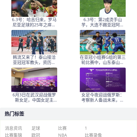
6.3号：哈吉归来，罗马
6.3号：第2成烫手山
尼亚足球的25年之痒能
芋，大连不踢亚冠阿奇
解么？
+马莱莱没必要换练好新
星更重要
韩流又来了！泰山接洽
在亚冠小组赛G组的第三
亚冠冠军教头，资历与
轮比赛中，山东泰山客
名气全面压过徐正源
场挑战韩国球队仁
6月3日在武汉迎战俄罗
女足今夜迎战俄罗斯：
斯女足，中国女足主
考察新人备战未来，古
帅：“这是很好的挑战!”
雅沙退役展玫瑰情怀
热门标签
消息资讯
足球
比赛
1
比赛集锦
欧冠
NBA
比赛录像