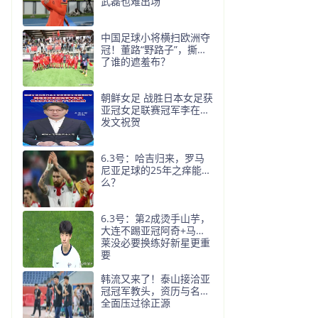
武磊也难出场
中国足球小将横扫欧洲夺
冠！董路“野路子”，撕开
了谁的遮羞布？
朝鲜女足 战胜日本女足获
亚冠女足联赛冠军李在明
发文祝贺
6.3号：哈吉归来，罗马
尼亚足球的25年之痒能解
么？
6.3号：第2成烫手山芋，
大连不踢亚冠阿奇+马莱
莱没必要换练好新星更重
要
韩流又来了！泰山接洽亚
冠冠军教头，资历与名气
全面压过徐正源