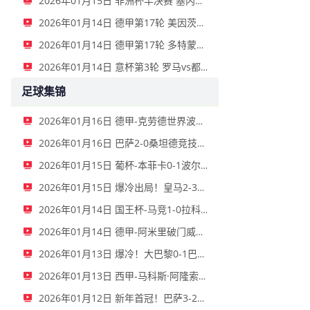
2026年01月15日 非洲杯半决赛 塞内加尔vs埃及 全场录像
2026年01月14日 德甲第17轮 美因茨vs海登海姆 全场录像
2026年01月14日 德甲第17轮 多特蒙德vs不莱梅 全场录像
2026年01月14日 意杯第3轮 罗马vs都灵 全场录像
足球集锦
2026年01月16日 德甲-克劳德世界波柳比西奇绝平 十人柏林联合1-1奥格斯堡
2026年01月16日 巴萨2-0桑坦德竞技晋级国王杯八强 费兰单刀球破门亚马尔建功
2026年01月15日 葡杯-本菲卡0-1波尔图止步八强 贝德纳雷克制胜帕夫利季斯失良机
2026年01月15日 爆冷出局！皇马2-3遭西乙队阿尔瓦塞特补时绝杀 无缘国王杯8强
2026年01月14日 国王杯-马竞1-0拉科鲁尼亚 格列兹曼十分角任意球破门+远射中横梁
2026年01月14日 德甲-阿米里破门威德默建功 美因茨2-1海登海姆
2026年01月13日 爆冷！大巴黎0-1巴黎FC止步法国杯32强 登贝莱失单刀埃梅里中框
2026年01月13日 西甲-马科斯·阿隆索点射制胜 塞尔塔客场1-0塞维利亚
2026年01月12日 新年首冠！巴萨3-2皇马卫冕西超杯 拉菲尼亚双响维尼修斯一条龙