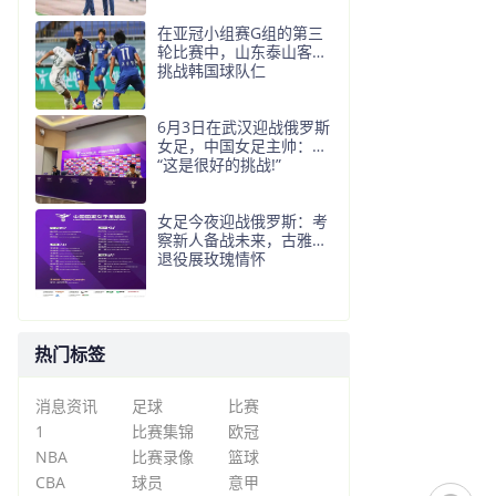
在亚冠小组赛G组的第三
轮比赛中，山东泰山客场
挑战韩国球队仁
6月3日在武汉迎战俄罗斯
女足，中国女足主帅：
“这是很好的挑战!”
女足今夜迎战俄罗斯：考
察新人备战未来，古雅沙
退役展玫瑰情怀
热门标签
消息资讯
足球
比赛
1
比赛集锦
欧冠
NBA
比赛录像
篮球
CBA
球员
意甲