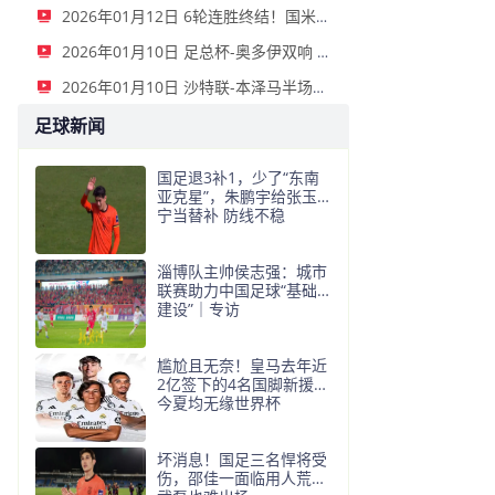
2026年01月12日 6轮连胜终结！国米2-2那不勒斯 麦克托米奈双响恰20点射孔蒂染红
2026年01月10日 足总杯-奥多伊双响 点球大战诺丁汉森林6-7雷克瑟姆
2026年01月10日 沙特联-本泽马半场戴帽 吉达联合4-0拉斯永恒
足球新闻
国足退3补1，少了“东南
亚克星”，朱鹏宇给张玉
宁当替补 防线不稳
淄博队主帅侯志强：城市
联赛助力中国足球“基础
建设”｜专访
尴尬且无奈！皇马去年近
2亿签下的4名国脚新援，
今夏均无缘世界杯
坏消息！国足三名悍将受
伤，邵佳一面临用人荒，