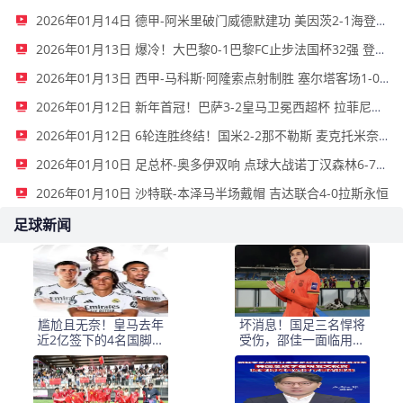
2026年01月14日 德甲-阿米里破门威德默建功 美因茨2-1海登海姆
2026年01月13日 爆冷！大巴黎0-1巴黎FC止步法国杯32强 登贝莱失单刀埃梅里中框
2026年01月13日 西甲-马科斯·阿隆索点射制胜 塞尔塔客场1-0塞维利亚
2026年01月12日 新年首冠！巴萨3-2皇马卫冕西超杯 拉菲尼亚双响维尼修斯一条龙
2026年01月12日 6轮连胜终结！国米2-2那不勒斯 麦克托米奈双响恰20点射孔蒂染红
2026年01月10日 足总杯-奥多伊双响 点球大战诺丁汉森林6-7雷克瑟姆
2026年01月10日 沙特联-本泽马半场戴帽 吉达联合4-0拉斯永恒
足球新闻
尴尬且无奈！皇马去年
坏消息！国足三名悍将
近2亿签下的4名国脚新
受伤，邵佳一面临用人
援，今夏均无缘世界杯
荒，武磊也难出场