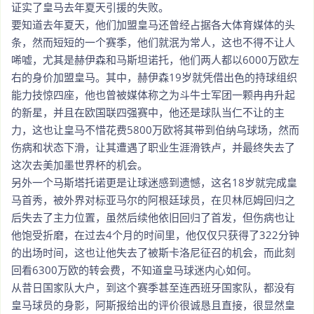
证实了皇马去年夏天引援的失败。
要知道去年夏天，他们加盟皇马还曾经占据各大体育媒体的头
条，然而短短的一个赛季，他们就泯为常人，这也不得不让人
唏嘘，尤其是赫伊森和马斯坦诺托，他们两人都以6000万欧左
右的身价加盟皇马。其中，赫伊森19岁就凭借出色的持球组织
能力技惊四座，他也曾被媒体称之为斗牛士军团一颗冉冉升起
的新星，并且在欧国联四强赛中，他还是球队当仁不让的主
力，这也让皇马不惜花费5800万欧将其带到伯纳乌球场，然而
伤病和状态下滑，让其遭遇了职业生涯滑铁卢，并最终失去了
这次去美加墨世界杯的机会。
另外一个马斯塔托诺更是让球迷感到遗憾，这名18岁就完成皇
马首秀，被外界对标亚马尔的阿根廷球员，在贝林厄姆回归之
后失去了主力位置，虽然后续他依旧回归了首发，但伤病也让
他饱受折磨，在过去4个月的时间里，他仅仅只获得了322分钟
的出场时间，这也让他失去了被斯卡洛尼征召的机会，而此刻
回看6300万欧的转会费，不知道皇马球迷内心如何。
从昔日国家队大户，到这个赛季甚至连西班牙国家队，都没有
皇马球员的身影，阿斯报给出的评价很诚恳且直接，很显然皇