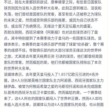
不过，就在大家都跃跃欲试、摩拳擦掌之际，有些昔日国家队
球员则因为没有入选世界杯大名单，此刻正感到难过、沮丧和
失落，他们曾经是国家队的常客，甚至有些人还被称之为球队
的未来之星，然而或受到俱乐部的拖累、或因为自己状态不
佳、或出现了伤病情况，无缘这个夏天足坛最大的盛宴。
而就在刚刚，西班牙媒体《阿斯报》也对这些球员进行了盘
点，其中特别提到了本赛季效力于皇马的一些国家队球员。该
媒体表示，本赛季的皇马俱乐部俨然蹭了球星“绞杀器”，整个赛
季的成绩不佳，导致俱乐部内的大部分球员无缘这次的世界杯
之旅，尤其是去年夏天耗费巨资 引进的球员，他们都曾经是国
家队的常客，然而尴尬的是，他们也都被国家队排除出了本次
的世界杯大名单。
该媒体表示，去年夏天皇马投入了1.857亿欧元引进的4名外
援，这4人分别是英格兰国家队主力阿诺德、西班牙国家队主力
赫伊森、被誉为阿根廷希望之星的马斯坦托诺和尚未完成国家
队首秀的西班牙左后卫卡雷拉斯。然而尴尬的是，一个赛季结
束了，这4人所在的国家队都闯入了世界杯正赛，然而4人却均
未能入选大名单，该媒体认为这4人在国家队的处境，也从侧面