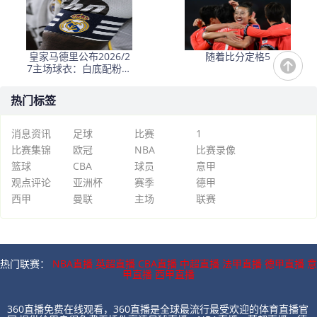
皇家马德里公布2026/2
随着比分定格5
7主场球衣：白底配粉与
深绿，桑巴·科纳特与邓
弗里斯转会传闻添热点
热门标签
消息资讯
足球
比赛
1
比赛集锦
欧冠
NBA
比赛录像
篮球
CBA
球员
意甲
观点评论
亚洲杯
赛季
德甲
西甲
曼联
主场
联赛
热门联赛：
NBA直播
英超直播
CBA直播
中超直播
法甲直播
德甲直播
意
甲直播
西甲直播
360直播免费在线观看，360直播是全球最流行最受欢迎的体育直播官