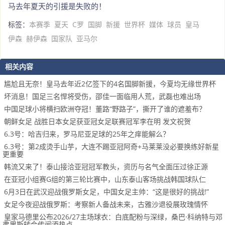
马去年夏天的引援是失败的！
标签：
本赛季
夏天
C罗
国脚
新援
世界杯
媒体
球员
皇马
伊森
赫伊森
国家队
亚马尔
相关内容
尴尬且无奈！皇马去年近2亿签下的4名国脚新援，今夏均无缘世界杯
坏消息！国足三名悍将受伤，邵佳一面临用人荒，武磊也难出场
中国足球小将横扫欧洲夺冠！董路“野路子”，撕开了谁的遮羞布？
朝鲜女足 战胜日本女足获亚冠女足联赛冠军李在明 发文祝贺
6.3号：哈吉归来，罗马尼亚足球的25年之痒能解么？
6.3号：第2成烫手山芋，大连不踢亚冠阿奇+马莱莱没必要换练好新星
更重要
韩流又来了！泰山接洽亚冠冠军教头，资历与名气全面压过徐正源
在亚冠小组赛G组的第三轮比赛中，山东泰山客场挑战韩国球队仁
6月3日在武汉迎战俄罗斯女足，中国女足主帅：“这是很好的挑战!”
女足今夜迎战俄罗斯：考察新人备战未来，古雅沙退役展玫瑰情怀
皇家马德里公布2026/27主场球衣：白底配粉与深绿，桑巴·科纳特与邓
弗里斯转会传闻添热点