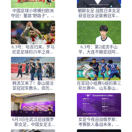
中国足球小将横扫欧洲
朝鲜女足 战胜日本女足
夺冠！董路“野路子”，撕
获亚冠女足联赛冠军李
开了谁的遮羞布？
在明 发文祝贺
6.3号：哈吉归来，罗马
6.3号：第2成烫手山
尼亚足球的25年之痒能
芋，大连不踢亚冠阿奇
解么？
+马莱莱没必要换练好新
星更重要
韩流又来了！泰山接洽
在亚冠小组赛G组的第三
亚冠冠军教头，资历与
轮比赛中，山东泰山客
名气全面压过徐正源
场挑战韩国球队仁
6月3日在武汉迎战俄罗
女足今夜迎战俄罗斯：
斯女足，中国女足主
考察新人备战未来，古
帅：“这是很好的挑战!”
雅沙退役展玫瑰情怀