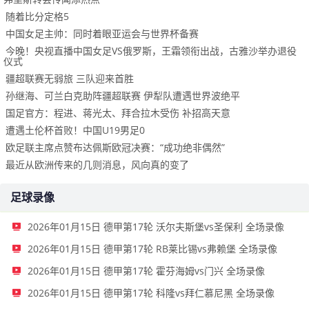
随着比分定格5
中国女足主帅：同时着眼亚运会与世界杯备赛
今晚！央视直播中国女足VS俄罗斯，王霜领衔出战，古雅沙举办退役
仪式
疆超联赛无弱旅 三队迎来首胜
孙继海、可兰白克助阵疆超联赛 伊犁队遭遇世界波绝平
国足官方：程进、蒋光太、拜合拉木受伤 补招高天意
遭遇土伦杯首败！中国U19男足0
欧足联主席点赞布达佩斯欧冠决赛：“成功绝非偶然”
最近从欧洲传来的几则消息，风向真的变了
足球录像
2026年01月15日 德甲第17轮 沃尔夫斯堡vs圣保利 全场录像
2026年01月15日 德甲第17轮 RB莱比锡vs弗赖堡 全场录像
2026年01月15日 德甲第17轮 霍芬海姆vs门兴 全场录像
2026年01月15日 德甲第17轮 科隆vs拜仁慕尼黑 全场录像