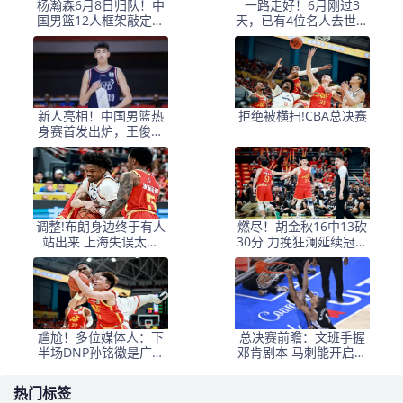
杨瀚森6月8日归队！中
一路走好！6月刚过3
国男篮12人框架敲定，
天，已有4位名人去世，
锋线王牌竟是他？
姚明等人发文悼念
新人亮相！中国男篮热
拒绝被横扫!CBA总决赛
身赛首发出炉，王俊杰
领衔+徐昕坐镇禁区
调整!布朗身边终于有人
燃尽！胡金秋16中13砍
站出来 上海失误太多
30分 力挽狂澜延续冠军
+犯规困扰
悬念
尴尬！多位媒体人：下
总决赛前瞻：文班手握
半场DNP孙铭徽是广厦
邓肯剧本 马刺能开启新
最正确选择
时代吗？
热门标签