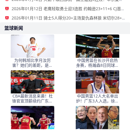
2026年01月12日 老鹰轻取勇士迎3连胜 约翰逊23+11+6 CJ首秀12分 库里31+5
2026年01月11日 骑士5人得分20+主场复仇森林狼 米切尔28+8 爱德华兹25+5
篮球新闻
为何韩旭比李月汝厉
中国男篮在长沙开启热
害？她们的差距，是张
身赛，杨瀚森8日同球队
子宇选秀顺位暴跌的原
会合
因
CBA最新消息来袭！杜
中国男篮12人大名单出
锋官宣顶薪续约广东男
炉！广东3人入选，徐昕
篮，杨鸣婉拒执教北控
国家队首秀，胡明轩轮
休