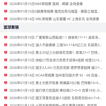
2026年01月15日NBA常规赛 篮网 - 鹈鹕 全场录像
2026年01月15日G联赛常规赛 俄克拉荷马城蓝 - 撕裂之城混音 全场录像
2026年01月14日 NBL常规赛 山东蜜獾 VS 上海玄鸟 全场录像
篮球集锦
2026年05月10日 广厦客胜山西扳成1-1 胡金秋17+11 迪亚洛关键上篮不中
2026年01月16日 湖人不敌黄蜂 三球30+11&9记三分 东契奇39分 詹姆斯29+9+6
2026年01月16日 勇士20记三分射穿尼克斯！库里27+7 巴特勒32+8 穆迪三分9中7
2026年01月15日 快船27罚全进力克奇才迎来4连胜 哈登22+5+8 伦纳德33分4断
2026年01月15日 国王3人20+力克尼克斯 德罗赞里程碑 威少11助 布伦森伤退
2026年01月14日 NCAA常规赛 加州圣玛丽大学 82 - 68 旧金山大学 全场集锦
2026年01月14日 勇士大胜开拓者 杨瀚森3分2板 巴特勒16+6+5 库里9中2送11助
2026年01月13日 独行侠力克篮网 弗拉格27+5+5 克莱18分 小波特28+9
2026年01月13日 国王背靠背送湖人3连败 东契奇空砍42+7+8+4断 威少22+5+7
2026年01月12日 火箭不敌西部倒一国王遭遇3连败！申京复出19+9 阿门31+13+6