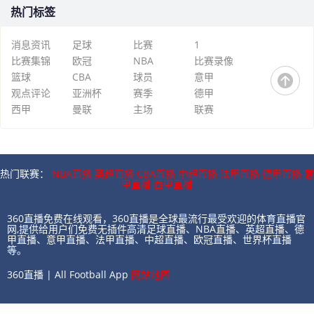
热门标签
消息资讯
足球
比赛
1
比赛集锦
欧冠
NBA
比赛录像
篮球
CBA
球员
意甲
观点评论
亚洲杯
赛季
德甲
西甲
曼联
主场
联赛
热门联赛：
NBA直播
英超直播
CBA直播
中超直播
法甲直播
德甲直播
意
甲直播
西甲直播
360直播免费在线观看，360直播是全球最流行最受欢迎的体育直播官
网,提供给用户们免费无插件高清足球直播、NBA直播、英超直播、德
甲直播、意甲直播、法甲直播、中超直播、欧冠直播、世界杯直播
等。
360直播 | All Football App
网站地图