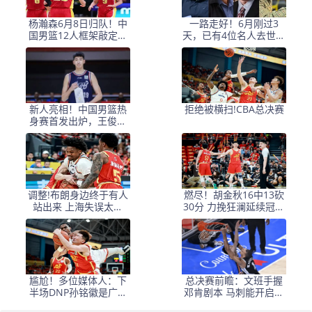
杨瀚森6月8日归队！中
一路走好！6月刚过3
国男篮12人框架敲定，
天，已有4位名人去世，
锋线王牌竟是他？
姚明等人发文悼念
新人亮相！中国男篮热
拒绝被横扫!CBA总决赛
身赛首发出炉，王俊杰
领衔+徐昕坐镇禁区
调整!布朗身边终于有人
燃尽！胡金秋16中13砍
站出来 上海失误太多
30分 力挽狂澜延续冠军
+犯规困扰
悬念
尴尬！多位媒体人：下
总决赛前瞻：文班手握
半场DNP孙铭徽是广厦
邓肯剧本 马刺能开启新
最正确选择
时代吗？