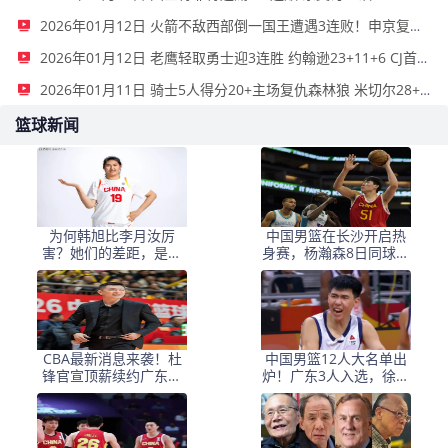
2026年01月12日 火箭不敌西部倒一国王遭遇3连败！申京复出19+9 阿门31+13+6
2026年01月12日 老鹰轻取勇士迎3连胜 约翰逊23+11+6 CJ首秀12分 库里31+5
2026年01月11日 骑士5人得分20+主场复仇森林狼 米切尔28+8 爱德华兹25+5
篮球新闻
为何韩旭比李月汝厉
中国男篮在长沙开启热
害？她们的差距，是张
身赛，杨瀚森8日同球队
子宇选秀顺位暴跌的原
会合
因
CBA最新消息来袭！杜
中国男篮12人大名单出
锋官宣顶薪续约广东男
炉！广东3人入选，徐昕
篮，杨鸣婉拒执教北控
国家队首秀，胡明轩轮
休