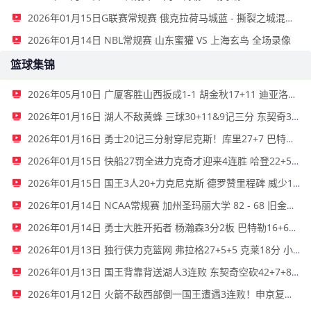
2026年01月15日G联赛常规赛 俄克拉荷马城蓝 - 撕裂之城混音 全场录像
2026年01月14日 NBL常规赛 山东蜜獾 VS 上海玄鸟 全场录像
篮球集锦
2026年05月10日 广厦客胜山西扳成1-1 胡金秋17+11 迪亚洛关键上篮不中
2026年01月16日 湖人不敌黄蜂 三球30+11&9记三分 东契奇39分 詹姆斯29+9+6
2026年01月16日 勇士20记三分射穿尼克斯！库里27+7 巴特勒32+8 穆迪三分9中7
2026年01月15日 快船27罚全进力克奇才迎来4连胜 哈登22+5+8 伦纳德33分4断
2026年01月15日 国王3人20+力克尼克斯 德罗赞里程碑 威少11助 布伦森伤退
2026年01月14日 NCAA常规赛 加州圣玛丽大学 82 - 68 旧金山大学 全场集锦
2026年01月14日 勇士大胜开拓者 杨瀚森3分2板 巴特勒16+6+5 库里9中2送11助
2026年01月13日 独行侠力克篮网 弗拉格27+5+5 克莱18分 小波特28+9
2026年01月13日 国王背靠背送湖人3连败 东契奇空砍42+7+8+4断 威少22+5+7
2026年01月12日 火箭不敌西部倒一国王遭遇3连败！申京复出19+9 阿门31+13+6