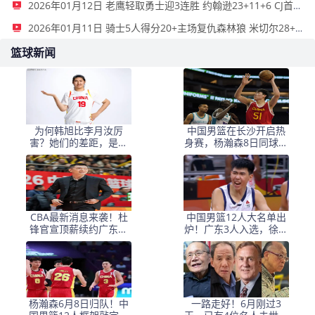
2026年01月12日 老鹰轻取勇士迎3连胜 约翰逊23+11+6 CJ首秀12分 库里31+5
2026年01月11日 骑士5人得分20+主场复仇森林狼 米切尔28+8 爱德华兹25+5
篮球新闻
为何韩旭比李月汝厉
中国男篮在长沙开启热
害？她们的差距，是张
身赛，杨瀚森8日同球队
子宇选秀顺位暴跌的原
会合
因
CBA最新消息来袭！杜
中国男篮12人大名单出
锋官宣顶薪续约广东男
炉！广东3人入选，徐昕
篮，杨鸣婉拒执教北控
国家队首秀，胡明轩轮
休
杨瀚森6月8日归队！中
一路走好！6月刚过3