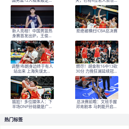
国男篮12人框架敲定，
天，已有4位名人去世，
锋线王牌竟是他？
姚明等人发文悼念
新人亮相！中国男篮热
拒绝被横扫!CBA总决赛
身赛首发出炉，王俊杰
领衔+徐昕坐镇禁区
调整!布朗身边终于有人
燃尽！胡金秋16中13砍
站出来 上海失误太多
30分 力挽狂澜延续冠军
+犯规困扰
悬念
尴尬！多位媒体人：下
总决赛前瞻：文班手握
半场DNP孙铭徽是广厦
邓肯剧本 马刺能开启新
最正确选择
时代吗？
热门标签