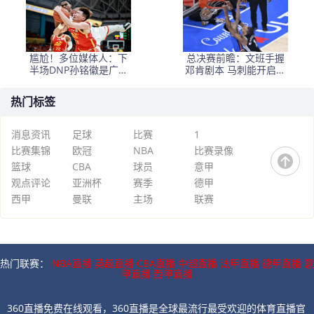
尴尬！多位媒体人：下
总决赛前瞻：文班手握
半场DNP孙铭徽是广厦
邓肯剧本 马刺能开启新
最正确选择
时代吗？
热门标签
消息资讯
足球
比赛
1
比赛集锦
欧冠
NBA
比赛录像
篮球
CBA
球员
意甲
观点评论
亚洲杯
赛季
德甲
西甲
曼联
主场
联赛
热门联赛：
NBA直播
英超直播
CBA直播
中超直播
法甲直播
德甲直播
意
甲直播
西甲直播
360直播免费在线观看，360直播是全球最流行最受欢迎的体育直播官