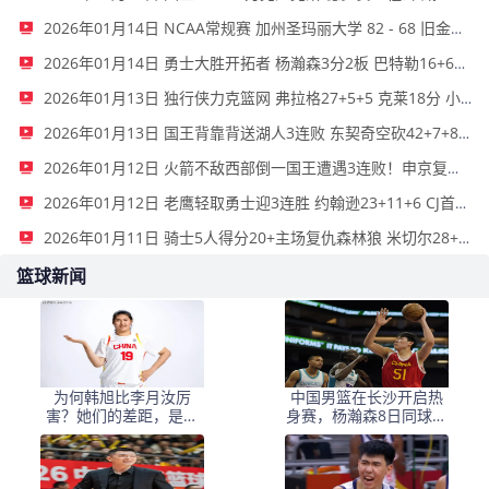
2026年01月14日 NCAA常规赛 加州圣玛丽大学 82 - 68 旧金山大学 全场集锦
2026年01月14日 勇士大胜开拓者 杨瀚森3分2板 巴特勒16+6+5 库里9中2送11助
2026年01月13日 独行侠力克篮网 弗拉格27+5+5 克莱18分 小波特28+9
2026年01月13日 国王背靠背送湖人3连败 东契奇空砍42+7+8+4断 威少22+5+7
2026年01月12日 火箭不敌西部倒一国王遭遇3连败！申京复出19+9 阿门31+13+6
2026年01月12日 老鹰轻取勇士迎3连胜 约翰逊23+11+6 CJ首秀12分 库里31+5
2026年01月11日 骑士5人得分20+主场复仇森林狼 米切尔28+8 爱德华兹25+5
篮球新闻
为何韩旭比李月汝厉
中国男篮在长沙开启热
害？她们的差距，是张
身赛，杨瀚森8日同球队
子宇选秀顺位暴跌的原
会合
因