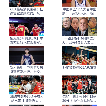
CBA最新消息来袭！杜
中国男篮12人大名单出
锋官宣顶薪续约广东男
炉！广东3人入选，徐昕
篮，杨鸣婉拒执教北控
国家队首秀，胡明轩轮
休
杨瀚森6月8日归队！中
一路走好！6月刚过3
国男篮12人框架敲定，
天，已有4位名人去世，
锋线王牌竟是他？
姚明等人发文悼念
新人亮相！中国男篮热
拒绝被横扫!CBA总决赛
身赛首发出炉，王俊杰
领衔+徐昕坐镇禁区
调整!布朗身边终于有人
燃尽！胡金秋16中13砍
站出来 上海失误太多
30分 力挽狂澜延续冠军
+犯规困扰
悬念