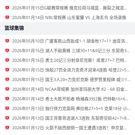
2026年01月15日G联赛常规赛 俄克拉荷马城蓝 - 撕裂之城混音 全场录像
2026年01月14日 NBL常规赛 山东蜜獾 VS 上海玄鸟 全场录像
篮球集锦
2026年05月10日 广厦客胜山西扳成1-1 胡金秋17+11 迪亚洛关键上篮不中
2026年01月16日 湖人不敌黄蜂 三球30+11&9记三分 东契奇39分 詹姆斯29+9+6
2026年01月16日 勇士20记三分射穿尼克斯！库里27+7 巴特勒32+8 穆迪三分9中7
2026年01月15日 快船27罚全进力克奇才迎来4连胜 哈登22+5+8 伦纳德33分4断
2026年01月15日 国王3人20+力克尼克斯 德罗赞里程碑 威少11助 布伦森伤退
2026年01月14日 NCAA常规赛 加州圣玛丽大学 82 - 68 旧金山大学 全场集锦
2026年01月14日 勇士大胜开拓者 杨瀚森3分2板 巴特勒16+6+5 库里9中2送11助
2026年01月13日 独行侠力克篮网 弗拉格27+5+5 克莱18分 小波特28+9
2026年01月13日 国王背靠背送湖人3连败 东契奇空砍42+7+8+4断 威少22+5+7
2026年01月12日 火箭不敌西部倒一国王遭遇3连败！申京复出19+9 阿门31+13+6