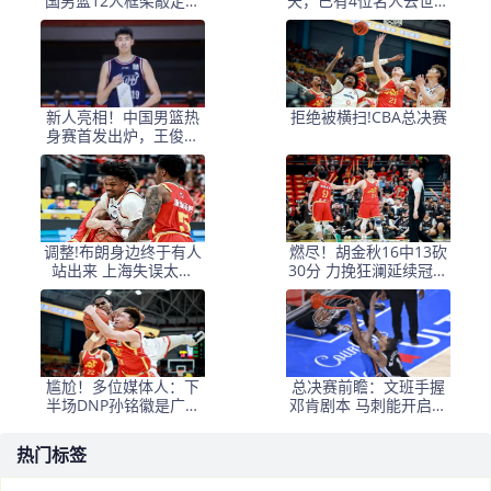
国男篮12人框架敲定，
天，已有4位名人去世，
锋线王牌竟是他？
姚明等人发文悼念
新人亮相！中国男篮热
拒绝被横扫!CBA总决赛
身赛首发出炉，王俊杰
领衔+徐昕坐镇禁区
调整!布朗身边终于有人
燃尽！胡金秋16中13砍
站出来 上海失误太多
30分 力挽狂澜延续冠军
+犯规困扰
悬念
尴尬！多位媒体人：下
总决赛前瞻：文班手握
半场DNP孙铭徽是广厦
邓肯剧本 马刺能开启新
最正确选择
时代吗？
热门标签