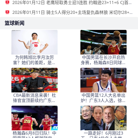
2026年01月12日 老鹰轻取勇士迎3连胜 约翰逊23+11+6 CJ首秀12分 库里31+5
2026年01月11日 骑士5人得分20+主场复仇森林狼 米切尔28+8 爱德华兹25+5
篮球新闻
为何韩旭比李月汝厉
中国男篮在长沙开启热
害？她们的差距，是张
身赛，杨瀚森8日同球队
子宇选秀顺位暴跌的原
会合
因
CBA最新消息来袭！杜
中国男篮12人大名单出
锋官宣顶薪续约广东男
炉！广东3人入选，徐昕
篮，杨鸣婉拒执教北控
国家队首秀，胡明轩轮
休
杨瀚森6月8日归队！中
一路走好！6月刚过3