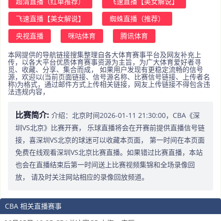
超清直播（红单推荐）
飞速直播【美女解说】
飞速直播【美女解说】
蜘蛛直播（推荐）
央视直播
咪咕体育
腾讯体育
本网提供的导航链接搜集整理自各大体育赛事平台及网友补充上
传，以各大平台优质体育赛事资源为主旨，为广大体育爱好者寻
觅、收藏、分享、集合而成， 如果用户发现有更稳定流畅的信号
源，欢迎以(当前页面链接、信号源名称、比赛信号链接、上传者名
称)为格式，通过邮件方式上传相关链接，网友上传链接不得包含违
法违规内容，
比赛简介:
介绍：北京时间2026-01-11 21:30:00，CBA《深
圳VS北京》比赛开赛， 乐球直播将会在开赛前提供直播信号链
接，喜深圳VS北京的球迷可以收藏本页面， 第一时间在本页面
免费在线观看深圳VS北京比赛直播。如果错过比赛直播，本站
也会在直播结束后第一时间送上比赛视频集锦和全场录像回
放， 请及时关注网站相应的录像回放频道。
CBA 相关直播赛事