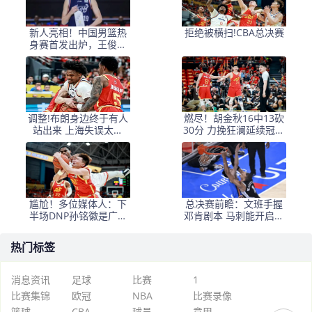
新人亮相！中国男篮热
拒绝被横扫!CBA总决赛
身赛首发出炉，王俊杰
领衔+徐昕坐镇禁区
调整!布朗身边终于有人
燃尽！胡金秋16中13砍
站出来 上海失误太多
30分 力挽狂澜延续冠军
+犯规困扰
悬念
尴尬！多位媒体人：下
总决赛前瞻：文班手握
半场DNP孙铭徽是广厦
邓肯剧本 马刺能开启新
最正确选择
时代吗？
热门标签
消息资讯
足球
比赛
1
比赛集锦
欧冠
NBA
比赛录像
篮球
CBA
球员
意甲