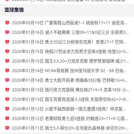
篮球集锦
2026年05月10日 广厦客胜山西扳成1-1 胡金秋17+11 迪亚洛关键上篮不中
2026年01月16日 湖人不敌黄蜂 三球30+11&9记三分 东契奇39分 詹姆斯29+9+6
2026年01月16日 勇士20记三分射穿尼克斯！库里27+7 巴特勒32+8 穆迪三分9中7
2026年01月15日 快船27罚全进力克奇才迎来4连胜 哈登22+5+8 伦纳德33分4断
2026年01月15日 国王3人20+力克尼克斯 德罗赞里程碑 威少11助 布伦森伤退
2026年01月14日 NCAA常规赛 加州圣玛丽大学 82 - 68 旧金山大学 全场集锦
2026年01月14日 勇士大胜开拓者 杨瀚森3分2板 巴特勒16+6+5 库里9中2送11助
2026年01月13日 独行侠力克篮网 弗拉格27+5+5 克莱18分 小波特28+9
2026年01月13日 国王背靠背送湖人3连败 东契奇空砍42+7+8+4断 威少22+5+7
2026年01月12日 火箭不敌西部倒一国王遭遇3连败！申京复出19+9 阿门31+13+6
2026年01月12日 老鹰轻取勇士迎3连胜 约翰逊23+11+6 CJ首秀12分 库里31+5
2026年01月11日 骑士5人得分20+主场复仇森林狼 米切尔28+8 爱德华兹25+5