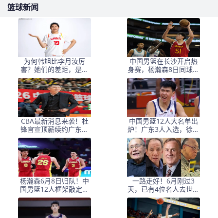
篮球新闻
为何韩旭比李月汝厉
中国男篮在长沙开启热
害？她们的差距，是张
身赛，杨瀚森8日同球队
子宇选秀顺位暴跌的原
会合
因
CBA最新消息来袭！杜
中国男篮12人大名单出
锋官宣顶薪续约广东男
炉！广东3人入选，徐昕
篮，杨鸣婉拒执教北控
国家队首秀，胡明轩轮
休
杨瀚森6月8日归队！中
一路走好！6月刚过3
国男篮12人框架敲定，
天，已有4位名人去世，
锋线王牌竟是他？
姚明等人发文悼念