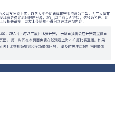
台及网友补充上传，以各大平台优质体育赛事资源为主旨，为广大体育
发现有更稳定流畅的信号源，欢迎以(当前页面链接、信号源名称、比
式上传相关链接，网友上传链接不得包含违法违规内容，
9:35:00，CBA《上海VS广厦》比赛开赛， 乐球直播将会在开赛前提供直
页面， 第一时间在本页面免费在线观看上海VS广厦比赛直播。如果
间送上比赛视频集锦和全场录像回放， 请及时关注网站相应的录像