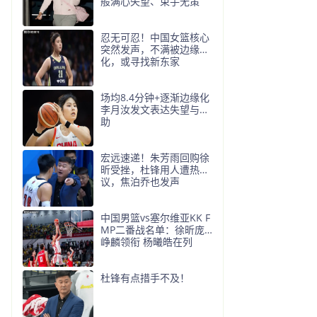
般满心失望、束手无策
忍无可忍！中国女篮核心
突然发声，不满被边缘
化，或寻找新东家
场均8.4分钟+逐渐边缘化
李月汝发文表达失望与无
助
宏远速递！朱芳雨回购徐
昕受挫，杜锋用人遭热
议，焦泊乔也发声
中国男篮vs塞尔维亚KK F
MP二番战名单：徐昕庞
峥麟领衔 杨曦皓在列
杜锋有点措手不及！