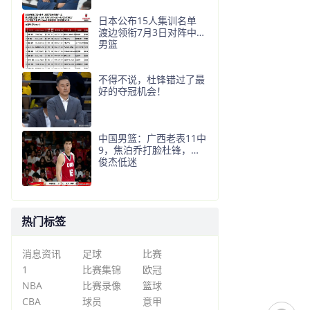
日本公布15人集训名单
渡边领衔7月3日对阵中国
男篮
不得不说，杜锋错过了最
好的夺冠机会！
中国男篮：广西老表11中
9，焦泊乔打脸杜锋，王
俊杰低迷
热门标签
消息资讯
足球
比赛
1
比赛集锦
欧冠
NBA
比赛录像
篮球
CBA
球员
意甲