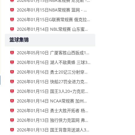
2026年01月15日NBA常规赛 尼克斯 - 国王 全场录像
2026年01月15日NBA常规赛 篮网 - 鹈鹕 全场录像
2026年01月15日G联赛常规赛 俄克拉荷马城蓝 - 撕裂之城混音 全场录像
2026年01月14日 NBL常规赛 山东蜜獾 VS 上海玄鸟 全场录像
篮球集锦
2026年05月10日 广厦客胜山西扳成1-1 胡金秋17+11 迪亚洛关键上篮不中
2026年01月16日 湖人不敌黄蜂 三球30+11&9记三分 东契奇39分 詹姆斯29+9+6
2026年01月16日 勇士20记三分射穿尼克斯！库里27+7 巴特勒32+8 穆迪三分9中7
2026年01月15日 快船27罚全进力克奇才迎来4连胜 哈登22+5+8 伦纳德33分4断
2026年01月15日 国王3人20+力克尼克斯 德罗赞里程碑 威少11助 布伦森伤退
2026年01月14日 NCAA常规赛 加州圣玛丽大学 82 - 68 旧金山大学 全场集锦
2026年01月14日 勇士大胜开拓者 杨瀚森3分2板 巴特勒16+6+5 库里9中2送11助
2026年01月13日 独行侠力克篮网 弗拉格27+5+5 克莱18分 小波特28+9
2026年01月13日 国王背靠背送湖人3连败 东契奇空砍42+7+8+4断 威少22+5+7