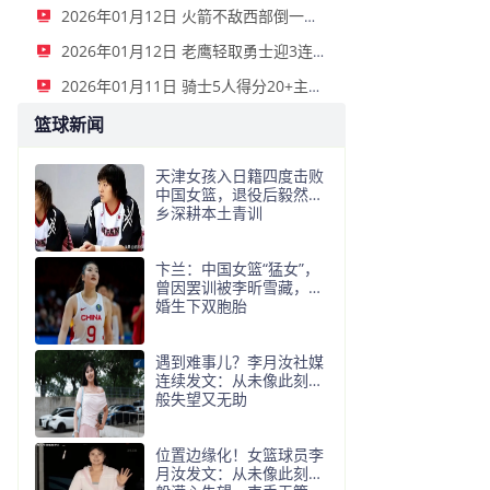
2026年01月12日 火箭不敌西部倒一国王遭遇3连败！申京复出19+9 阿门31+13+6
2026年01月12日 老鹰轻取勇士迎3连胜 约翰逊23+11+6 CJ首秀12分 库里31+5
2026年01月11日 骑士5人得分20+主场复仇森林狼 米切尔28+8 爱德华兹25+5
篮球新闻
天津女孩入日籍四度击败
中国女篮，退役后毅然返
乡深耕本土青训
卞兰：中国女篮“猛女”，
曾因罢训被李昕雪藏，二
婚生下双胞胎
遇到难事儿？李月汝社媒
连续发文：从未像此刻这
般失望又无助
位置边缘化！女篮球员李
月汝发文：从未像此刻这