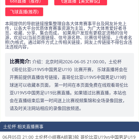
688直播（推荐）
飞速直播【美女解说】
飞球直播(推荐)
本网提供的导航链接搜集整理自各大体育赛事平台及网友补充上
传，以各大平台优质体育赛事资源为主旨，为广大体育爱好者寻
觅、收藏、分享、集合而成， 如果用户发现有更稳定流畅的信号
源，欢迎以(当前页面链接、信号源名称、比赛信号链接、上传者名
称)为格式，通过邮件方式上传相关链接，网友上传链接不得包含违
法违规内容，
比赛简介:
介绍：北京时间2026-06-05 21:00:00，土伦杯
《哥伦比亚U19VS中国男足U19》比赛开赛， 乐球直播将会在
开赛前提供直播信号链接，喜哥伦比亚U19VS中国男足U19的
球迷可以收藏本页面， 第一时间在本页面免费在线观看哥伦比
亚U19VS中国男足U19比赛直播。如果错过比赛直播，本站也
会在直播结束后第一时间送上比赛视频集锦和全场录像回放，
请及时关注网站相应的录像回放频道。
土伦杯 相关直播赛事
06月05日 21:00 土伦杯小组赛A组第3轮 哥伦比亚U19vs中国男足U19