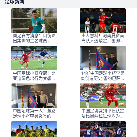
足球新闻
国足官方消息：因伤退
出人意料！河南夏窗首
出集训的三名球员，热
离队人选敲定，国脚后
身赛阵容考量升级
卫遭清理，水货外援反
倒安然留至合同到期
中国足球小将夺冠！比
14岁中国足球小将李昊
亚迪绿色出行为梦想护
炎创造历史 签约巴萨拉
航，实力双向奔赴
玛西亚U15
中国足球第一人！董路
中国足协裁判评议认定
足球小将李昊炎签约巴
法比奥两粒进球均为好
萨拉玛西亚青训
球