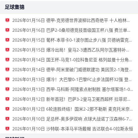
足球集锦
2026年01月16日 德甲-克劳德世界波柳比西奇绝平 十人柏林联合1-1奥格斯堡
2026年01月16日 巴萨2-0桑坦德竞技晋级国王杯八强 费兰单刀球破门亚马尔建功
2026年01月15日 葡杯-本菲卡0-1波尔图止步八强 贝德纳雷克制胜帕夫利季斯失良机
2026年01月15日 爆冷出局！皇马2-3遭西乙队阿尔瓦塞特补时绝杀 无缘国王杯8强
2026年01月14日 国王杯-马竞1-0拉科鲁尼亚 格列兹曼十分角任意球破门+远射中横梁
2026年01月14日 德甲-阿米里破门威德默建功 美因茨2-1海登海姆
2026年01月13日 爆冷！大巴黎0-1巴黎FC止步法国杯32强 登贝莱失单刀埃梅里中框
2026年01月13日 西甲-马科斯·阿隆索点射制胜 塞尔塔客场1-0塞维利亚
2026年01月12日 新年首冠！巴萨3-2皇马卫冕西超杯 拉菲尼亚双响维尼修斯一条龙
2026年01月12日 6轮连胜终结！国米2-2那不勒斯 麦克托米奈双响恰20点射孔蒂染红
2026年01月10日 足总杯-奥多伊双响 点球大战诺丁汉森林6-7雷克瑟姆
2026年01月10日 沙特联-本泽马半场戴帽 吉达联合4-0拉斯永恒