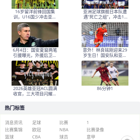
16岁留洋前锋回国集
亚洲足球旗舰日本队遭
训，U16国少冲击亚洲
遇“死亡之组”，冲击16
冠军，上次残阵三连胜
强或需付出沉重代价
6月4日：国安夏窗两笔
意外！林良铭刚迎来29
引援曝光，外援后卫只
岁生日！国安队和亚冠
给踢亚冠，砸钱签回铜
官方就给他送出大礼
梁龙主力
2026英雄亚冠ACL圆满
86分钟1
收官，三大项目闪耀亚
洲电竞舞台
热门标签
消息资讯
足球
比赛
1
比赛集锦
欧冠
NBA
比赛录像
篮球
CBA
球员
意甲