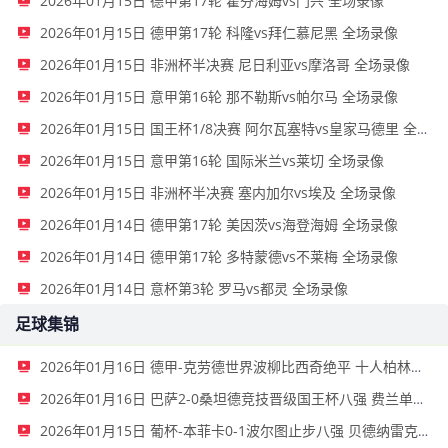
2026年01月15日 德甲第17轮 霍芬海姆vs门兴 全场录像
2026年01月15日 德甲第17轮 科隆vs拜仁慕尼黑 全场录像
2026年01月15日 非洲杯半决赛 尼日利亚vs摩洛哥 全场录像
2026年01月15日 意甲第16轮 那不勒斯vs帕尔马 全场录像
2026年01月15日 国王杯1/8决赛 阿尔瓦塞特vs皇家马德里 全场录像
2026年01月15日 意甲第16轮 国际米兰vs莱切 全场录像
2026年01月15日 非洲杯半决赛 塞内加尔vs埃及 全场录像
2026年01月14日 德甲第17轮 美因茨vs海登海姆 全场录像
2026年01月14日 德甲第17轮 多特蒙德vs不莱梅 全场录像
2026年01月14日 意杯第3轮 罗马vs都灵 全场录像
足球集锦
2026年01月16日 德甲-克劳德世界波柳比西奇绝平 十人柏林联合1-1奥格斯堡
2026年01月16日 巴萨2-0桑坦德竞技晋级国王杯八强 费兰单刀球破门亚马尔建功
2026年01月15日 葡杯-本菲卡0-1波尔图止步八强 贝德纳雷克制胜帕夫利季斯失良机