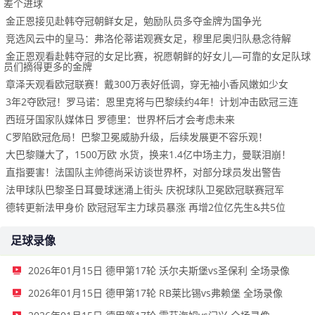
差个进球
金正恩接见赴韩夺冠朝鲜女足，勉励队员多夺金牌为国争光
竞选风云中的皇马：弗洛伦蒂诺观赛女足，穆里尼奥归队悬念待解
金正恩观看赴韩夺冠的女足比赛，祝愿朝鲜的好女儿—可靠的女足队球
员们摘得更多的金牌
章泽天观看欧冠联赛！戴300万表好低调，穿无袖小香风嫩如少女
3年2夺欧冠！罗马诺：恩里克将与巴黎续约4年！计划冲击欧冠三连
西班牙国家队媒体日 罗德里：世界杯后才会考虑未来
C罗陷欧冠危局！巴黎卫冕威胁升级，后续发展更不容乐观！
大巴黎赚大了，1500万欧 水货，换来1.4亿中场主力，曼联泪崩！
直指要害！法国队主帅德尚采访谈世界杯，对部分球员发出警告
法甲球队巴黎圣日耳曼球迷涌上街头 庆祝球队卫冕欧冠联赛冠军
德转更新法甲身价 欧冠冠军主力球员暴涨 再增2位亿先生&共5位
足球录像
2026年01月15日 德甲第17轮 沃尔夫斯堡vs圣保利 全场录像
2026年01月15日 德甲第17轮 RB莱比锡vs弗赖堡 全场录像