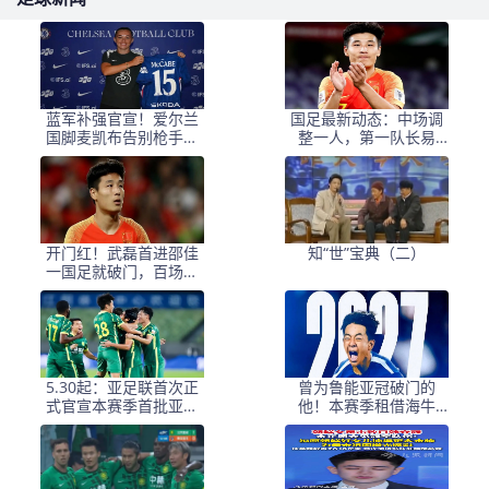
蓝军补强官宣！爱尔兰
国足最新动态：中场调
国脚麦凯布告别枪手，
整一人，第一队长易
签约切尔西锁定五年约
主，张玉宁让位毫无争
议
开门红！武磊首进邵佳
知“世”宝典（二）
一国足就破门，百场里
程碑稳了
5.30起：亚足联首次正
曾为鲁能亚冠破门的
式官宣本赛季首批亚冠
他！本赛季租借海牛
精英赛准入名单
后，出场时间还没邝兆
镭多