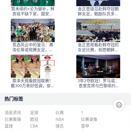
暂未续约+沦为替补，林
金正恩接见赴韩夺冠朝
良铭不缺下家，国安留
鲜女足，勉励队员多夺
第6外援踢亚冠，孔特差
金牌为国争光
个进球
竞选风云中的皇马：弗
金正恩观看赴韩夺冠的
洛伦蒂诺观赛女足，穆
女足比赛，祝愿朝鲜的
里尼奥归队悬念待解
好女儿—可靠的女足队
球员们摘得更多的金牌
章泽天观看欧冠联赛！
3年2夺欧冠！罗马诺：
戴300万表好低调，穿无
恩里克将与巴黎续约4
袖小香风嫩如少女
年！计划冲击欧冠三连
热门标签
消息资讯
足球
比赛
1
比赛集锦
欧冠
NBA
比赛录像
篮球
CBA
球员
意甲