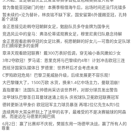
曾为鲁能亚冠破门的他！本赛季租借海牛后，出场时间还没邝兆镭多
暂未续约+沦为替补，林良铭不缺下家，国安留第6外援踢亚冠，孔特
差个进球
金正恩接见赴韩夺冠朝鲜女足，勉励队员多夺金牌为国争光
竞选风云中的皇马：弗洛伦蒂诺观赛女足，穆里尼奥归队悬念待解
金正恩观看赴韩夺冠的女足比赛，祝愿朝鲜的好女儿—可靠的女足队球
员们摘得更多的金牌
章泽天观看欧冠联赛！戴300万表好低调，穿无袖小香风嫩如少女
3年2夺欧冠！罗马诺：恩里克将与巴黎续约4年！计划冲击欧冠三连
西班牙国家队媒体日 罗德里：世界杯后才会考虑未来
C罗陷欧冠危局！巴黎卫冕威胁升级，后续发展更不容乐观！
大巴黎赚大了，1500万欧 水货，换来1.4亿中场主力，曼联泪崩！
直指要害！法国队主帅德尚采访谈世界杯，对部分球员发出警告
法甲球队巴黎圣日耳曼球迷涌上街头 庆祝球队卫冕欧冠联赛冠军
德转更新法甲身价 欧冠冠军主力球员暴涨 再增2位亿先生&共5位
连续两年大耳朵杯刻上了法甲的名字，最难受的不是决赛输球的阿森
纳，而是远在马德里的姆巴佩
6月2日：赢了比赛却不庆祝，樊振东用一场德甲决战，赢了所有人的
尊重