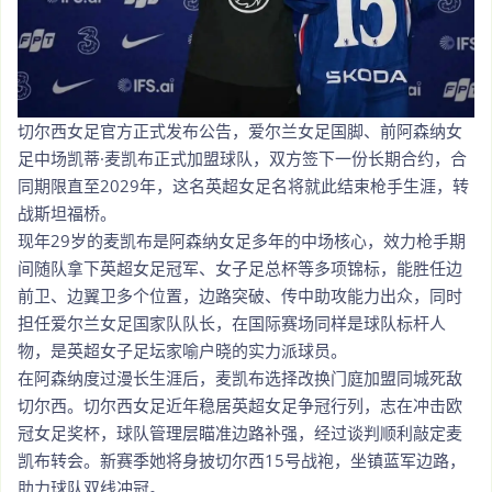
切尔西女足官方正式发布公告，爱尔兰女足国脚、前阿森纳女
足中场凯蒂·麦凯布正式加盟球队，双方签下一份长期合约，合
同期限直至2029年，这名英超女足名将就此结束枪手生涯，转
战斯坦福桥。
现年29岁的麦凯布是阿森纳女足多年的中场核心，效力枪手期
间随队拿下英超女足冠军、女子足总杯等多项锦标，能胜任边
前卫、边翼卫多个位置，边路突破、传中助攻能力出众，同时
担任爱尔兰女足国家队队长，在国际赛场同样是球队标杆人
物，是英超女子足坛家喻户晓的实力派球员。
在阿森纳度过漫长生涯后，麦凯布选择改换门庭加盟同城死敌
切尔西。切尔西女足近年稳居英超女足争冠行列，志在冲击欧
冠女足奖杯，球队管理层瞄准边路补强，经过谈判顺利敲定麦
凯布转会。新赛季她将身披切尔西15号战袍，坐镇蓝军边路，
助力球队双线冲冠。