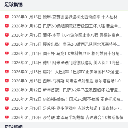
足球集锦
2026年01月16日 德甲-克劳德世界波柳比西奇绝平 十人柏林联合1-1奥格斯堡
2026年01月16日 巴萨2-0桑坦德竞技晋级国王杯八强 费兰单刀球破门亚马尔建功
2026年01月15日 葡杯-本菲卡0-1波尔图止步八强 贝德纳雷克制胜帕夫利季斯失良机
2026年01月15日 爆冷出局！皇马2-3遭西乙队阿尔瓦塞特补时绝杀 无缘国王杯8强
2026年01月14日 国王杯-马竞1-0拉科鲁尼亚 格列兹曼十分角任意球破门+远射中横梁
2026年01月14日 德甲-阿米里破门威德默建功 美因茨2-1海登海姆
2026年01月13日 爆冷！大巴黎0-1巴黎FC止步法国杯32强 登贝莱失单刀埃梅里中框
2026年01月13日 西甲-马科斯·阿隆索点射制胜 塞尔塔客场1-0塞维利亚
2026年01月12日 新年首冠！巴萨3-2皇马卫冕西超杯 拉菲尼亚双响维尼修斯一条龙
2026年01月12日 6轮连胜终结！国米2-2那不勒斯 麦克托米奈双响恰20点射孔蒂染红
2026年01月10日 足总杯-奥多伊双响 点球大战诺丁汉森林6-7雷克瑟姆
2026年01月10日 沙特联-本泽马半场戴帽 吉达联合4-0拉斯永恒
足球新闻