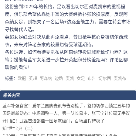
这份签到2029年的长约，足以看出切尔西对麦凯布的重视程
度，俱乐部希望依靠她丰富的大赛经验补强轮换厚度。反观阿
森纳女足，则损失了一名后场+边路全能主力，需要在转会市场
寻找替代人选。
英超女足红蓝对决从此再添看点，昔日枪手核心身披切尔西球
衣，未来对阵老东家的较量也备受球迷期待。
各位球迷，如何看待麦凯布从阿森纳转投同城死敌切尔西？这
笔引援能帮蓝军女足进一步拉开英超积分榜差距吗？评论区聊
聊你的看法！
标签：
欧冠
英超
阿森纳
边路
麦凯
女足
布告
切尔西
麦凯布
相关内容
蓝军补强官宣！爱尔兰国脚麦凯布告别枪手，签约切尔西锁定五年约
国足最新动态：中场调整一人，第一队长易主，张玉宁让位毫无争议
开门红！武磊首进邵佳一国足就破门，百场里程碑稳了
知“世”宝典（二）
5.30起：亚足联首次正式官宣本赛季首批亚冠精英赛准入名单