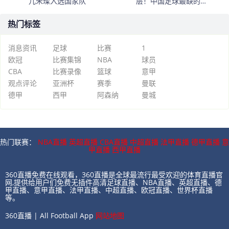
儿朱璨入选国家队
层！中国足球最缺的到
底是什么？
热门标签
消息资讯
足球
比赛
1
欧冠
比赛集锦
NBA
球员
CBA
比赛录像
篮球
意甲
观点评论
亚洲杯
赛季
曼联
德甲
西甲
阿森纳
曼城
热门联赛：
NBA直播
英超直播
CBA直播
中超直播
法甲直播
德甲直播
意
甲直播
西甲直播
360直播免费在线观看，360直播是全球最流行最受欢迎的体育直播官
网,提供给用户们免费无插件高清足球直播、NBA直播、英超直播、德
甲直播、意甲直播、法甲直播、中超直播、欧冠直播、世界杯直播
等。
360直播 | All Football App
网站地图