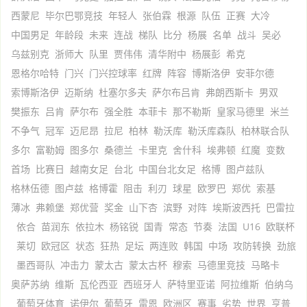
西蒙尼
毕尔巴鄂竞技
年轻人
张伯霖
根源
队伍
正赛
大冷
中国男足
年龄段
未来
连战
梯队
比分
杨展
名单
战斗
吴必
乌兹别克
浙师大
队里
贾伟伟
清华附中
杨展彭
希克
恩格尔哈特
门兴
门兴控球率
红牌
阵容
博斯洛伊
安菲尔德
索博斯洛伊
迈斯纳
杜塞尔多夫
萨尔布吕肯
弗朗西斯卡
男双
樊振东
吕肯
萨尔布
强全胜
本菲卡
那不勒斯
皇家马德里
米兰
不争气
冠军
迈尼昂
拉尼
柏林
勒沃库
勒沃库森队
柏林联合队
多尔
富勒姆
图多尔
桑德兰
卡里克
舍什科
埃弗顿
红魔
变数
首场
比赛日
越南女足
台北
中国台北女足
格博
图卢兹队
格林伍德
图卢兹
格博霍
阻击
利刃
球星
欧罗巴
郑优
索基
薄冰
弗赖堡
郑优营
奖金
山下杏
滨野
对阵
埃斯波西托
巴雷拉
依合
苗润东
依拉木
杨铭锐
国青
常态
节奏
法国
U16
欧联杯
莱切
欧冠区
状态
狂热
足坛
两连败
韩国
中场
攻防转换
劲旅
墨西哥队
冲击力
蒙太古
蒙太古杯
穆索
马德里竞技
马略卡
奥萨苏纳
维斯
瓦伦西亚
西班牙人
萨特里亚诺
阿拉维斯
伯纳乌
葡萄牙体育
诺伊尔
葡萄牙
雷恩
欧洲区
赛事
劣势
世界
亨普