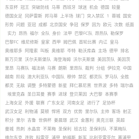
东亚杯
冠王
突破防线
马蒂
西班牙
球迷
机会
德国
较量
德国女足
冈萨雷斯
邦马蒂
上半场
球门
突入禁区
1
蓉城
国安
形势
问题
亚冠
成都
北京国安
争冠
保罗
因为
欧元
次数
纸面
实力
昂热
福尔
全队
身价
法甲
巴黎FC队
昂热队
勒保罗
巴黎FC
维尼修斯
皇家
西甲
姆巴佩
首轮比赛
内讧
皇马
奥维耶多
阿隆索
叫板
奥维耶
岑特
勒沃库森
主场
德甲
排名
斯万贝里
沃尔夫斯堡队
海登海姆
沃尔夫斯堡
美因茨队
美因茨
里昂
马赛队
福法纳
马赛
朗斯
里昂队
裁判
分组
伊拉克
中国
越南
阶段
澳大利亚队
中国队
穆帅
禁区
都灵队
罗马队
全胜
都灵
无敌
调整
多特蒙德
新星
拜仁慕尼黑
世界波
多特
瑞尔森
埃里克森
圣日耳曼
赛季
进球
登贝莱因
大巴黎
本赛季
上海女足
外援
联赛
广东女足
河南女足
进行了
足协杯
武汉女足
利物浦
莫顿
悍将
双方
优势
里尔队
主帅
客场
射正
积分
里尔
吉鲁
世俱杯
姜晨璟
武汉
金蕙利
奥克兰联
英超
曼城
热刺
水晶宫
不莱梅
圣保利
班古拉
圣保利队
不莱梅队
维尔东克
连败
科雷亚
浦甲
帕福斯
新军
比利亚雷亚尔
塞浦甲