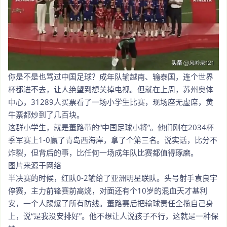
你是不是也骂过中国足球？成年队输越南、输泰国，连个世界
杯都进不去，让人绝望到想关掉电视。但就在上周，苏州奥体
中心，31289人买票看了一场小学生比赛，现场座无虚席，黄
牛票都炒到了几百块。
这群小学生，就是董路带的“中国足球小将”。他们刚在2034杯
季军赛上1-0赢了青岛西海岸，拿了个第三名。说实话，比分不
炸裂，但背后的事，比任何一场成年队比赛都值得琢磨。
图片来源于网络
半决赛的时候，红队0-2输给了亚洲明星联队。头号射手袁良宇
停赛，主力前锋赛前高烧，对面还有个10岁的混血天才基利
安，一个人踢爆了所有防线。董路赛后把输球责任全揽自己身
上，说“是我没安排好”。他不想让人说孩子不行，这就是一种保