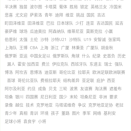
半决赛
独苗
波尔图
卡塔莫
葡体
胜局
锁定
英格兰女
冷国米
悲喜
尤文迎
萨索洛
青年
迪拜
维亚
挑战
国民
吉达
町田泽维亚
田泽维亚
巴拉
日本球队
少打
连亚
吉达国民
延吉
豪萨维
球场
瓜迪奥拉
阿森纳队
维蒂尼亚
莫斯克拉
小赢
伯恩利
太强
土伦
沙特
沙特U21
沙特队
U19
安智诚
张家鸣
上海队
王博
CBA
上海
浙江
广厦
林秉圣
广厦队
胡金秋
俄罗斯
亚运
中国女足以
俄罗斯队
角球
什么
纪录
史首负
历史
漏人
霍安·加西亚
费兰
伊拉克队
西班牙队
东道主
瑞士
强队
博洛
阿坎吉
恩博洛
迪亚斯
哥伦比亚
拉耶夫
欧洲足联欧洲联赛
首球
哥伦比亚队
费祖拉耶夫
结构差异
亚足联
庇护
西亚
阿尔及利亚
约旦
成鱼
贝戈
三轮
波黑
友谊赛
淘汰赛
遮羞布
坦桑
银川
四国赛
尼日利亚
国少
末轮
坦桑尼亚
非洲
要求
录像
越位
技术
克罗地亚
马塔诺维奇
争议
克罗地亚足协
老挝
青少年
真相
青训
环境
孩子
董路
图片
季军
网络
基利安
足球小将
袁良宇
小将