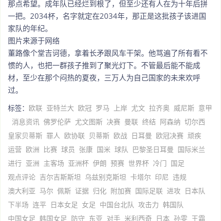
那点希望。成年队已经烂到根了，但至少还有人在为十年后拼
一把。2034杯，名字就定在2034年，那正是这批孩子该进国
家队的年纪。
图片来源于网络
董路像个堂吉诃德，拿着长矛跟风车干架。他骂遍了所有看不
惯的人，也把一群孩子推到了聚光灯下。不管最后能不能成
材，至少在那个闷热的夏夜，三万人为自己国家的未来欢呼
过。
标签：
欧联
亚特兰大
欧冠
罗马
上岸
尤文
拉齐奥
威尼斯
意甲
消息资讯
佛罗伦萨
尤文图斯
决赛
曼联
终结
阿森纳
切尔西
皇家贝蒂斯
罪人
欧协联
贝蒂斯
欧战
日耳曼
欧冠决赛
顽疾
运营
欧洲
比赛
球员
张康
国米
球队
巴黎圣日耳曼
国际米兰
进行
亚洲
主客场
亚洲杯
伊朗
预赛
世界杯
冷门
国足
观点评论
吉尔吉斯斯坦
乌兹别克斯坦
卡塔尔
印尼
违规
澳大利亚
马尔
佩斯
证据
归化
附加赛
国际足联
进攻
日本队
下半场
连平
日本女足
女足
中国台北队
攻击力
韩国队
中国女足
韩国女足
防守
东亚
对手
米利西奇
日本
孙雯
王霜