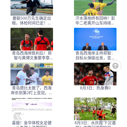
曼联500万先生确定出
汗水落地终有回响！彭
租，体检时间已定！世
毕二老离开山东持续高
界杯国脚即将回归备战
光，支持郑智以教练身
份征战亚冠
青岛西海岸胜利后！郑
青岛西海岸主帅郑智：
智与黄博文重聚李章
目标从保级出发，亚冠
洙，见证了亚冠时光的
之路需稳步推进
传奇
青岛德比太狠了，西海
8月3日：热身赛0
岸杀到第2盯上亚冠，海
牛垫底保级悬了，郑智
真有机会超邵佳一
喜报！金华体校女足健
8月3日：水庆霞‘下沉’基