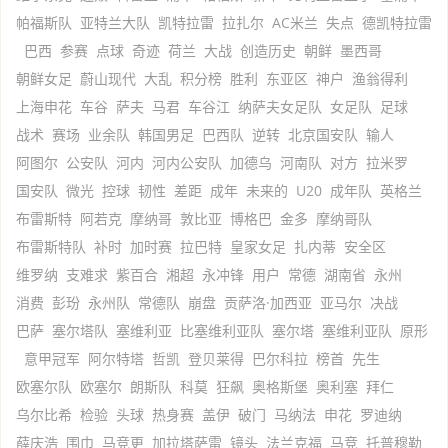
帕福斯队
亚特兰大队
凯特拉雷
拉扎尔
AC米兰
失点
德凯特拉雷
巴西
参赛
点球
奇迹
荷兰
大战
创造历史
朝鲜
墨西哥
朝鲜女足
蔚山现代
大乱
积分榜
胜利
东亚区
神户
渔翁得利
上海申花
车谷
萨夫
马君
车谷江
纳萨夫女足队
女足队
足球
战术
赛场
业余队
韩国男足
巴西队
逆转
北京国安队
输人
阿图尔
公安队
河内
河内公安队
加德乌
河南队
对方
拉米罗
国安队
微光
控球
韧性
差距
成年
未来的
U20
成年队
英格兰
布雷斯特
阿若克
摩纳哥
敦比亚
博格巴
金多
摩纳哥队
布雷斯特队
补时
加时赛
拉巴特
皇家女足
扎内蒂
安全区
维罗纳
支难求
紫百合
湘超
永冲锋
用户
常德
湖南省
永州
消费
彭玢
永州队
常德队
崩盘
贡萨洛·加西亚
亚马尔
决战
巴萨
塞尔塔队
塞维利亚
比塞维利亚队
塞尔塔
塞维利亚队
原形
意甲冠军
阿尔特塔
哲凯
登贝莱得
巴尔科拉
榜首
先生
欧塞尔队
欧塞尔
朗斯队
科莫
狂飙
奥格斯堡
奥利塞
拜仁
乌尔比希
检验
头球
热身赛
盖伊
破门
马纳法
申花
罗迪纳
薛庆浩
围巾
马竞更
加拉塔萨雷
镜头
法兰克福
马竞
托普穆勒