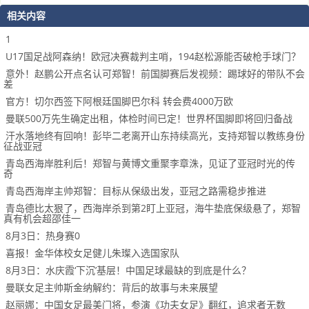
相关内容
1
U17国足战阿森纳！欧冠决赛裁判主哨，194赵松源能否破枪手球门？
意外！赵鹏公开点名认可郑智！前国脚赛后发视频：踢球好的带队不会
差
官方！切尔西签下阿根廷国脚巴尔科 转会费4000万欧
曼联500万先生确定出租，体检时间已定！世界杯国脚即将回归备战
汗水落地终有回响！彭毕二老离开山东持续高光，支持郑智以教练身份
征战亚冠
青岛西海岸胜利后！郑智与黄博文重聚李章洙，见证了亚冠时光的传
奇
青岛西海岸主帅郑智：目标从保级出发，亚冠之路需稳步推进
青岛德比太狠了，西海岸杀到第2盯上亚冠，海牛垫底保级悬了，郑智
真有机会超邵佳一
8月3日：热身赛0
喜报！金华体校女足健儿朱璨入选国家队
8月3日：水庆霞‘下沉’基层！中国足球最缺的到底是什么？
曼联女足主帅斯金纳解约：背后的故事与未来展望
赵丽娜：中国女足最美门将，参演《功夫女足》翻红，追求者无数