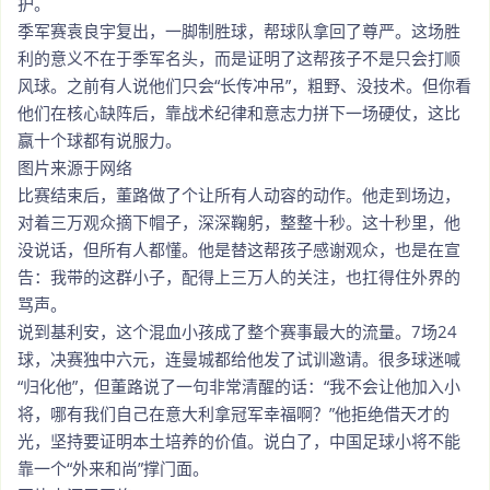
护。
季军赛袁良宇复出，一脚制胜球，帮球队拿回了尊严。这场胜
利的意义不在于季军名头，而是证明了这帮孩子不是只会打顺
风球。之前有人说他们只会“长传冲吊”，粗野、没技术。但你看
他们在核心缺阵后，靠战术纪律和意志力拼下一场硬仗，这比
赢十个球都有说服力。
图片来源于网络
比赛结束后，董路做了个让所有人动容的动作。他走到场边，
对着三万观众摘下帽子，深深鞠躬，整整十秒。这十秒里，他
没说话，但所有人都懂。他是替这帮孩子感谢观众，也是在宣
告：我带的这群小子，配得上三万人的关注，也扛得住外界的
骂声。
说到基利安，这个混血小孩成了整个赛事最大的流量。7场24
球，决赛独中六元，连曼城都给他发了试训邀请。很多球迷喊
“归化他”，但董路说了一句非常清醒的话：“我不会让他加入小
将，哪有我们自己在意大利拿冠军幸福啊？”他拒绝借天才的
光，坚持要证明本土培养的价值。说白了，中国足球小将不能
靠一个“外来和尚”撑门面。