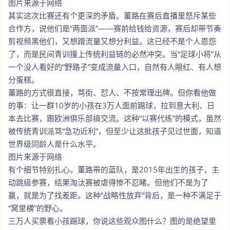
图片来源于网络
其实这次比赛还有个更深的矛盾。董路在赛后直播里怒斥某些
合作方，说他们是“两面派”——赛前给钱给资源，赛后却带节奏
剪视频黑他们，又想蹭流量又想分利益。这已经不是个人恩怨
了，而是民间青训撞上传统利益链的必然冲突。当“足球小将”从
一个没人看好的“野路子”变成流量入口，自然有人眼红、有人想
分蛋糕。
董路的方式很直接，骂街、怼人、不按常理出牌。但你看他做
的事：让一群10岁的小孩在3万人面前踢球，拉到意大利、日
本去比赛，跟欧洲俱乐部搞交流。这种“以赛代练”的模式，虽然
被传统青训派骂“急功近利”，但至少让这批孩子见过世面，知道
世界级同龄人是什么水平。
图片来源于网络
有个细节特别扎心。董路带的蓝队，是2015年出生的孩子，主
动跳级参赛，结果淘汰赛被虐得惨不忍睹。但他们不是为了
赢，就是为了找差距。这种“战略性放弃”背后，是一种不满足于
“窝里横”的野心。
三万人买票看小孩踢球，你说这些观众图什么？图的是绝望里