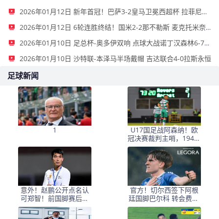
2026年01月12日 新年首冠！巴萨3-2皇马卫冕西超杯 拉菲尼亚双响维尼修斯一条龙
2026年01月12日 6轮连胜终结！国米2-2那不勒斯 麦克托米奈双响恰20点射孔蒂染红
2026年01月10日 足总杯-奥多伊双响 点球大战诺丁汉森林6-7雷克瑟姆
2026年01月10日 沙特联-本泽马半场戴帽 吉达联合4-0拉斯永恒
足球新闻
1
U17国足战阿森纳！欧
冠决赛裁判主哨，194赵
松源能否破枪手球门？
意外！赵鹏公开点名认
官方！切尔西签下阿根
可郑智！前国脚赛后发
廷国脚巴尔科 转会费40
视频：踢球好的带队不
00万欧
会差